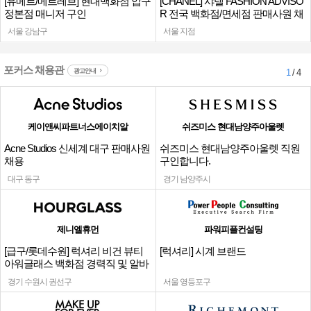
[유메르/메르레브] 현대백화점 압구
[CHANEL] 샤넬 FASHION ADVISO
정본점 매니저 구인
R 전국 백화점/면세점 판매사원 채
용
서울 강남구
서울 지점
포커스 채용관
광고안내
1
/ 4
케이앤씨파트너스에이치알
쉬즈미스 현대남양주아울렛
Acne Studios 신세계 대구 판매사원
쉬즈미스 현대남양주아울렛 직원
채용
구인합니다.
대구 동구
경기 남양주시
제니엘휴먼
파워피플컨설팅
[급구/롯데수원] 럭셔리 비건 뷰티
[럭셔리] 시계 브랜드
아워글래스 백화점 경력직 및 알바
채용
경기 수원시 권선구
서울 영등포구