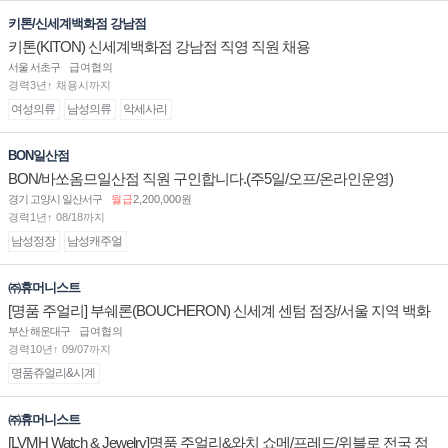
키톤/신세계백화점 강남점
키톤(KITON) 신세계백화점 강남점 직영 직원 채용
서울 서초구
급여협의
경력3년↑ 채용시까지
여성의류
남성의류
악세사리
BON일산점
BON/바쏘옴므일산점 직원 구인합니다.(주5일/오프/온라인운영)
경기 고양시 일산서구
월급
2,200,000원
경력1년↑ 08/18까지
남성정장
남성캐주얼
㈜휴머니스트
[명품 주얼리] 부쉐론(BOUCHERON) 신세계 센텀 점장/서울 지역 백화
점 판매사원 채용
부산 해운대구
급여협의
경력10년↑ 09/07까지
명품쥬얼리&시계
㈜휴머니스트
[LVMH Watch & Jewelry]명품 주얼리&와치 쇼메/프레드/위블로 전국 점