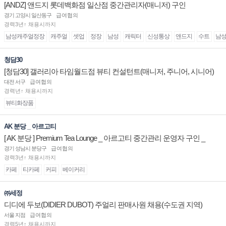
[ANDZ] 앤드지 롯데백화점 일산점 중간관리자(매니저) 구인
경기 고양시 일산동구
급여협의
경력3년↑ 채용시까지
남성캐주얼정장
캐주얼
셋업
정장
남성
캐릭터
신성통상
앤드지
수트
남
청담30
[청담30] 갤러리아 타임월드점 뷰티 컨설턴트(매니저, 주니어, 시니어)
채용
대전 서구
급여협의
경력년↑ 채용시까지
뷰티화장품
AK 분당 _ 아르고티
[ AK 분당 ] Premium Tea Lounge _ 아르고티 중간관리 운영자 구인 _
경기 성남시 분당구
급여협의
경력3년↑ 채용시까지
카페
티카페
커피
베이커리
㈜세정
디디에 두보(DIDIER DUBOT) 주얼리 판매사원 채용(수도권 지역)
서울 지점
급여협의
경력5년↑ 채용시까지