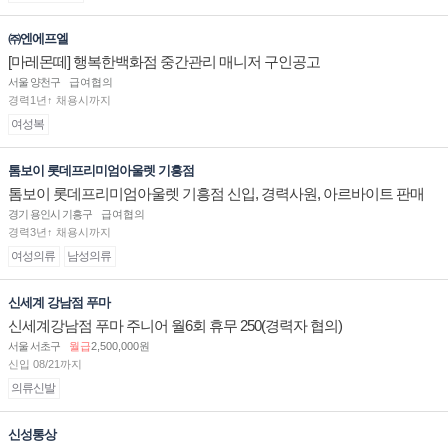
㈜엔에프엘
[마레몬떼] 행복한백화점 중간관리 매니저 구인공고
서울 양천구
급여협의
경력1년↑ 채용시까지
여성복
톰보이 롯데프리미엄아울렛 기흥점
톰보이 롯데프리미엄아울렛 기흥점 신입, 경력사원, 아르바이트 판매
직 구인합니다.
경기 용인시 기흥구
급여협의
경력3년↑ 채용시까지
여성의류
남성의류
신세계 강남점 푸마
신세계강남점 푸마 주니어 월6회 휴무 250(경력자 협의)
서울 서초구
월급
2,500,000원
신입 08/21까지
의류신발
신성통상