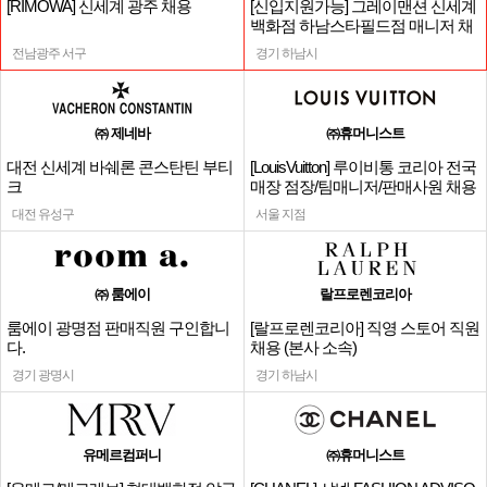
[RIMOWA] 신세계 광주 채용
[신입지원가능] 그레이맨션 신세계
백화점 하남스타필드점 매니저 채
용
전남광주 서구
경기 하남시
㈜ 제네바
㈜휴머니스트
대전 신세계 바쉐론 콘스탄틴 부티
[LouisVuitton] 루이비통 코리아 전국
크
매장 점장/팀매니저/판매사원 채용
대전 유성구
서울 지점
㈜ 룸에이
랄프로렌코리아
룸에이 광명점 판매직원 구인합니
[랄프로렌코리아] 직영 스토어 직원
다.
채용 (본사 소속)
경기 광명시
경기 하남시
유메르컴퍼니
㈜휴머니스트