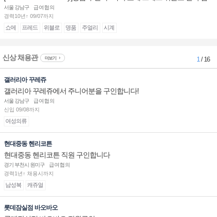
장/부점장/판매사원 채용
서울 강남구
급여협의
경력10년↑ 09/07까지
쇼메
프레드
위블로
명품
주얼리
시계
신상 채용관
더보기
1
/ 16
갤러리아 꾸레쥬
갤러리아 꾸레쥬에서 주니어분을 구인합니다!
서울 강남구
급여협의
신입 09/08까지
여성의류
현대중동 헨리코튼
현대중동 헨리코튼 직원 구인합니다
경기 부천시 원미구
급여협의
경력1년↑ 채용시까지
남성복
캐쥬얼
롯데잠실점 바오바오