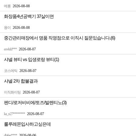
메롱
2026-08-08
화장품4년공백기 37살이면
융이
2026-08-08
중간관리매장에서 명품 직영점으로 이직시 질문있습니다.(6)
eovkfd***
2026-08-07
샤넬 뷰티 vs 입생로랑 뷰티(1)
코스메틱
2026-08-07
샤넬 2차 합불결과
이직화이팅
2026-08-07
펜디/로저비비에/토즈/발렌티노(3)
ka_n27********
2026-08-07
룰루레몬입사하고싶은데
dbtlag****
2026-08-06