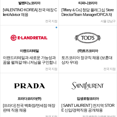
발렌티노코리아
티파니코리아
[VALENTINO KOREA] 전국 매장 C
[Tiffany & Co.] 청담 플래그십 Store
lient Advisor 채용
Director/Team Manager/OP/CA 채
용
전국 지점
서울 강남구
이랜드리테일
(주)토즈코리아
이랜드리테일과 새로운 가능성과
토즈코리아 정규직 채용 (보훈대
꿈을 펼쳐갈 매니저님을 구인합니
상자 우대)
다.
전국 지점
전국 지점
프라다코리아(주)
입생로랑코리아
[프라다] 전국 백화점/면세점 매장
[ SAINT LAURENT ] 전지역 STOR
판매 직원 채용
E 신입/경력직원 공개채용
전국 지점
전국 백화점,아울렛,면세점