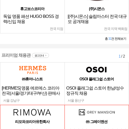
휴고보스코리아
(주)시몬스
독일 명품 패션 HUGO BOSS 경
[(주)시몬스] 슬립마스터 전국 대규
력/신입 채용
모 공개채용
전국 지점
전국 지역 백화점
총
32
건 전체보기
프리미엄 채용관
광고안내
1
/ 2
㈜휴머니스트
OSOI 플래그쉽 스토어
[HERMES] 명품 에르메스 코리아
OSOI 플래그쉽 스토어 한남/성수
전국(서울/경기/대구/부산) 판매사
정규직 채용
원
서울 강남구
서울 용산구
리모와코리아유한회사
㈜ 그레이맨션