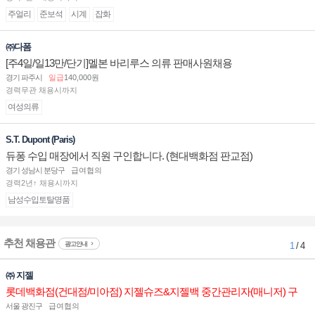
주얼리
준보석
시계
잡화
㈜다폼
[주4일/일13만/단기]멜본 바리루스 의류 판매사원채용
경기 파주시
일급
140,000원
경력무관 채용시까지
여성의류
S.T. Dupont (Paris)
듀퐁 수입 매장에서 직원 구인합니다. (현대백화점 판교점)
경기 성남시 분당구
급여협의
경력2년↑ 채용시까지
남성수입토탈명품
추천 채용관
광고안내
1
/ 4
㈜ 지젤
롯데백화점(건대점/미아점) 지젤슈즈&지젤백 중간관리자(매니저) 구
인합니다
서울 광진구
급여협의