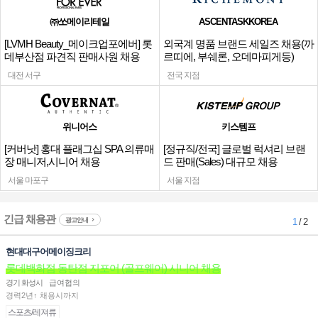
㈜쏘메이리테일
ASCENTASKKOREA
[LVMH Beauty_메이크업포에버] 롯
외국계 명품 브랜드 세일즈 채용(까
데부산점 파견직 판매사원 채용
르띠에, 부쉐론, 오데마피게등)
대전 서구
전국 지점
위니어스
키스템프
[커버낫] 홍대 플래그십 SPA 의류매
[정규직/전국] 글로벌 럭셔리 브랜
장 매니저,시니어 채용
드 판매(Sales) 대규모 채용
서울 마포구
서울 지점
긴급 채용관
광고안내
1
/ 2
현대대구어메이징크리
롯데백화점 동탄점 지포어 (골프웨어) 시니어 채용
경기 화성시
급여협의
경력2년↑ 채용시까지
스포츠/레져류