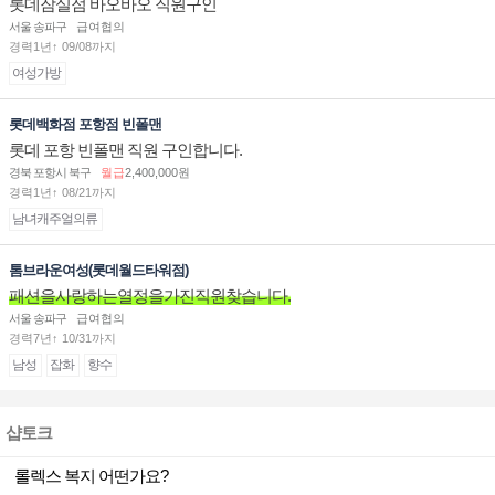
롯데잠실점 바오바오 직원구인
서울 송파구
급여협의
경력1년↑ 09/08까지
여성가방
롯데백화점 포항점 빈폴맨
롯데 포항 빈폴맨 직원 구인합니다.
경북 포항시 북구
월급
2,400,000원
경력1년↑ 08/21까지
남녀캐주얼의류
톰브라운여성(롯데월드타워점)
패션을사랑하는열정을가진직원찾습니다.
서울 송파구
급여협의
경력7년↑ 10/31까지
남성
잡화
향수
샵토크
롤렉스 복지 어떤가요?