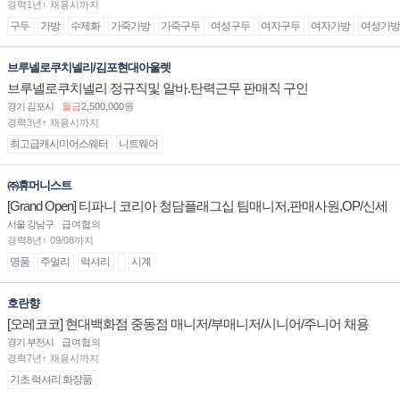
경력1년↑ 채용시까지
구두
가방
수제화
가죽가방
가죽구두
여성구두
여자구두
여자가방
여성가방
브루넬로쿠치넬리/김포현대아울렛
브루넬로쿠치넬리 정규직및 알바.탄력근무 판매직 구인
경기 김포시
월급
2,500,000원
경력3년↑ 채용시까지
최고급캐시미어스웨터
니트웨어
㈜휴머니스트
[Grand Open] 티파니 코리아 청담플래그십 팀매니저,판매사원,OP/신세
계대전 판매사원 채용
서울 강남구
급여협의
경력8년↑ 09/08까지
명품
주얼리
럭셔리
시계
호란향
[오레코코] 현대백화점 중동점 매니저/부매니저/시니어/주니어 채용
경기 부천시
급여협의
경력7년↑ 채용시까지
기초 럭셔리 화장품