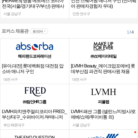
[HERMES] 명품 에르메스 코리아
인천 스퀘어원 매니저 구인 (언더웨
전국(서울/경기/대구/부산) 판매사
어 판매자경험자 우대)
원
서울 강남구
인천 연수구
포커스 채용관
광고안내
1
/ 4
해피랜드코퍼레이션
㈜쏘메이리테일
[유아,대전] 롯데백화점 대전점 압
[LVMH Beauty_메이크업포에버] 롯
소바 매니저 구인
데부산점 파견직 판매사원 채용
대전 서구
대전 서구
㈜탐인HR그룹
피플렙
LVMH와치앤주얼리코리아 FRED_
LVMH 패션 그룹 (셀린느/지방시/로
부산/대구_수퍼바이저 /부매니저
에베/쇼메/루이비통 외)
채용
부산 해운대구
서울 강남구