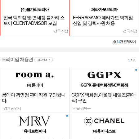
(주)불가리코리아
페라가모코리아
전국 백화점 및 면세점 불가리 스
FERRAGAMO 페라가모 백화점
토어 CLIENT ADVISOR 모집
신입 및 경력사원 채용
전국 지점
전국 지점
총
31
건 전체보기
프리미엄 채용관
광고안내
1
/ 2
㈜ 룸에이
GGPX 롯데백화점/NC백화점
룸에이 광명점 판매직원 구인합니
GGPX 백화점,아울렛 세일즈(판매
다.
직) 구인
경기 광명시
서울 강북구
유메르컴퍼니
㈜휴머니스트