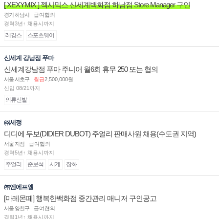
[ XEXYMIX ] 젝시믹스 신세계백화점 하남점 Store Manager 구인
경기 하남시
급여협의
경력3년↑ 채용시까지
레깅스
스포츠웨어
신세계 강남점 푸마
신세계강남점 푸마 주니어 월6회 휴무 250 또는 협의
서울 서초구
월급
2,500,000원
신입 08/21까지
의류신발
㈜세정
디디에 두보(DIDIER DUBOT) 주얼리 판매사원 채용(수도권 지역)
서울 지점
급여협의
경력5년↑ 채용시까지
주얼리
준보석
시계
잡화
㈜엔에프엘
[마레몬떼] 행복한백화점 중간관리 매니저 구인공고
서울 양천구
급여협의
경력1년↑ 채용시까지