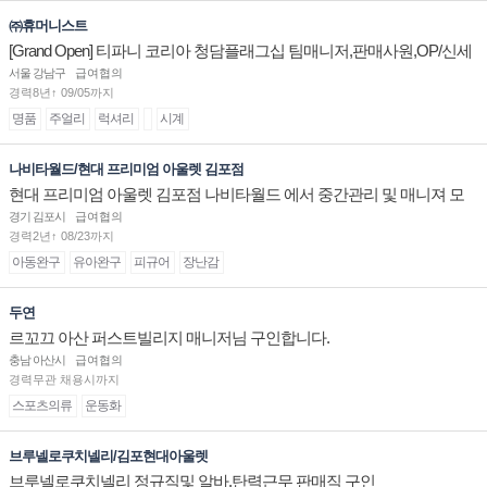
㈜휴머니스트
[Grand Open] 티파니 코리아 청담플래그십 팀매니저,판매사원,OP/신세
계대전 판매사원 채용
서울 강남구
급여협의
경력8년↑ 09/05까지
명품
주얼리
럭셔리
시계
나비타월드/현대 프리미엄 아울렛 김포점
현대 프리미엄 아울렛 김포점 나비타월드 에서 중간관리 및 매니져 모
십니다.
경기 김포시
급여협의
경력2년↑ 08/23까지
아동완구
유아완구
피규어
장난감
두연
르꼬끄 아산 퍼스트빌리지 매니저님 구인합니다.
충남 아산시
급여협의
경력무관 채용시까지
스포츠의류
운동화
브루넬로쿠치넬리/김포현대아울렛
브루넬로쿠치넬리 정규직및 알바.탄력근무 판매직 구인