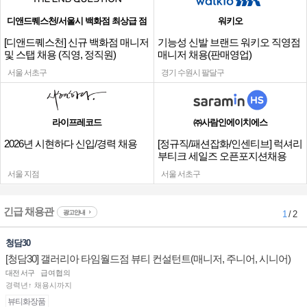
디앤드퀘스천/서울시 백화점 최상급 점
워키오
[디앤드퀘스천] 신규 백화점 매니저
기능성 신발 브랜드 워키오 직영점
및 스탭 채용 (직영, 정직원)
매니저 채용(판매영업)
서울 서초구
경기 수원시 팔달구
라이프레코드
㈜사람인에이치에스
2026년 시현하다 신입/경력 채용
[정규직/패션잡화/인센티브] 럭셔리
부티크 세일즈 오픈포지션채용
서울 지점
서울 서초구
긴급 채용관
광고안내
1
/ 2
청담30
[청담30] 갤러리아 타임월드점 뷰티 컨설턴트(매니저, 주니어, 시니어)
채용
대전 서구
급여협의
경력년↑ 채용시까지
뷰티화장품