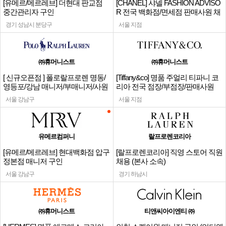
[유메르/메르레브] 더현대 판교점
[CHANEL] 샤넬 FASHION ADVISO
중간관리자 구인
R 전국 백화점/면세점 판매사원 채
용
경기 성남시 분당구
서울 지점
㈜휴머니스트
㈜휴머니스트
[ 신규오픈점 ] 폴로랄프로렌 명동/
[Tiffany&co] 명품 주얼리 티파니 코
영등포/강남 매니저/부매니저/사원
리아 전국 점장/부점장/판매사원
서울 강남구
서울 지점
유메르컴퍼니
랄프로렌코리아
[유메르/메르레브] 현대백화점 압구
[랄프로렌코리아] 직영 스토어 직원
정본점 매니저 구인
채용 (본사 소속)
서울 강남구
경기 하남시
㈜휴머니스트
티앤씨아이엔티 ㈜