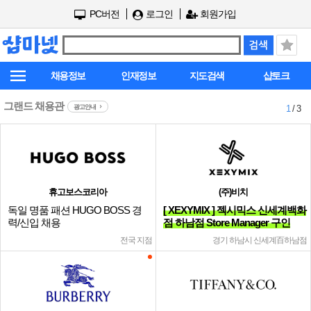
PC버전
로그인
회원가입
채용정보
인재정보
지도검색
샵토크
그랜드 채용관
광고안내
1
/ 3
휴고보스코리아
(주)비치
독일 명품 패션 HUGO BOSS 경
[ XEXYMIX ] 젝시믹스 신세계백화
력/신입 채용
점 하남점 Store Manager 구인
전국 지점
경기 하남시 신세계百하남점