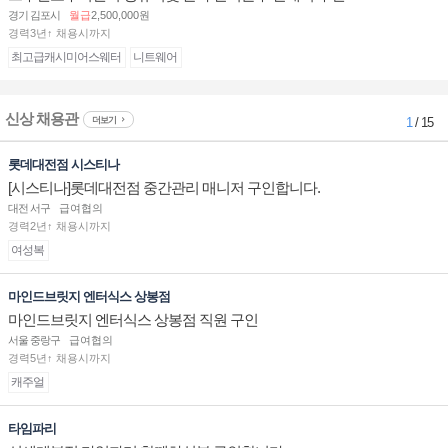
경기 김포시
월급
2,500,000원
경력3년↑ 채용시까지
최고급캐시미어스웨터
니트웨어
신상 채용관
더보기
1
/ 15
롯데대전점 시스티나
[시스티나]롯데대전점 중간관리 매니저 구인합니다.
대전 서구
급여협의
경력2년↑ 채용시까지
여성복
마인드브릿지 엔터식스 상봉점
마인드브릿지 엔터식스 상봉점 직원 구인
서울 중랑구
급여협의
경력5년↑ 채용시까지
캐주얼
타임파리