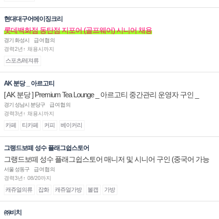
현대대구어메이징크리
롯데백화점 동탄점 지포어 (골프웨어) 시니어 채용
경기 화성시
급여협의
경력2년↑ 채용시까지
스포츠/레져류
AK 분당 _ 아르고티
[ AK 분당 ] Premium Tea Lounge _ 아르고티 중간관리 운영자 구인 _
경기 성남시 분당구
급여협의
경력3년↑ 채용시까지
카페
티카페
커피
베이커리
그랭드보떼 성수 플래그쉽스토어
그랭드보떼 성수 플래그쉽스토어 매니저 및 시니어 구인 (중국어 가능
자)
서울 성동구
급여협의
경력3년↑ 08/20까지
캐쥬얼의류
잡화
캐쥬얼가방
볼캡
가방
㈜비치