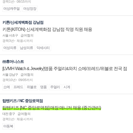
경력1년↑ 08/15까지
여성캐주얼
여성정장
키톤/신세계백화점 강남점
키톤(KITON) 신세계백화점 강남점 직영 직원 채용
서울 서초구
급여협의
경력3년↑ 채용시까지
여성의류
남성의류
악세사리
㈜휴머니스트
[LVMH Watch & Jewelry]명품 주얼리&와치 쇼메/프레드/위블로 전국 점
장/부점장/판매사원 채용
서울 강남구
급여협의
경력10년↑ 09/05까지
쇼메
프레드
위블로
명품
주얼리
시계
탑텐키즈 / NC 중앙로역점
탑텐키즈 [NC 중앙로역점] 매장 매니저 채용 (중간관리)
대전 중구
급여협의
경력1년↑ 채용시까지
아동복