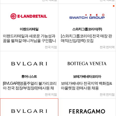
이랜드리테일
스와치그룹코리아(주)
이랜드리테일과 새로운 가능성과
[스와치그룹코리아] 전국 매장 판
꿈을 펼쳐갈 매니저님을 구인합니
매직(신입/경력) 모집
다.
전국 지점
전국 전지역
휴머니스트
보테가베네타코리아
[BVLGARI]명품주얼리 불가리코리
보테가베네타 전국지역 백화점&
아 전국 점장/부점장/판매사원 채
아울렛점 판매사원 채용
용
전국 지점
전국 전지점