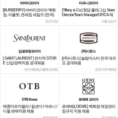
버버리코리아
티파니코리아
[BURBERRY] 버버리코리아 백화
[Tiffany & Co.] 청담 플래그십 Store
점, 아울렛, 면세점 세일즈 (전국)
Director/Team Manager/OP/CA 채
용
전국 지점
서울 강남구
입생로랑코리아
(주)시몬스
[ SAINT LAURENT ] 전지역 STOR
[(주)시몬스] 슬립마스터 전국 대규
E 신입/경력직원 공개채용
모 공개채용
전국 백화점,아울렛,면세점
전국 지역 백화점
OTB Korea
로에베 코리아
메종마르지엘라 / 질샌더 / 마르니 /
로에베(LOEWE) 백화점 매장관리
디젤 판매직원 채용
정규직 직원 채용
전국 백화점
전국 백화점