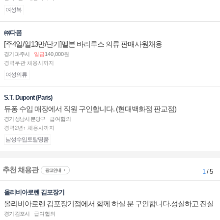
여성복
㈜다폼
[주4일/일13만/단기]멜본 바리루스 의류 판매사원채용
경기 파주시
일급
140,000원
경력무관 채용시까지
여성의류
S.T. Dupont (Paris)
듀퐁 수입 매장에서 직원 구인합니다. (현대백화점 판교점)
경기 성남시 분당구
급여협의
경력2년↑ 채용시까지
남성수입토탈명품
추천 채용관
광고안내
1
/ 5
올리비아로렌 김포장기
올리비아로렌 김포장기점에서 함께 하실 분 구인합니다.성실하고 진실
된 마음 하나면 됩니다.
경기 김포시
급여협의