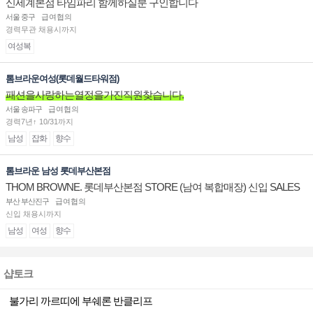
신세계본점 타임파리 함께하실분 구인합니다
서울 중구
급여협의
경력무관 채용시까지
여성복
톰브라운여성(롯데월드타워점)
패션을사랑하는열정을가진직원찾습니다.
서울 송파구
급여협의
경력7년↑ 10/31까지
남성
잡화
향수
톰브라운 남성 롯데부산본점
THOM BROWNE. 롯데부산본점 STORE (남여 복합매장) 신입 SALES
ASSOCIATE 채용
부산 부산진구
급여협의
신입 채용시까지
남성
여성
향수
샵토크
불가리 까르띠에 부쉐론 반클리프