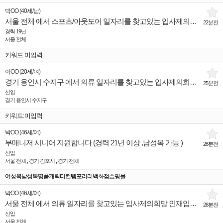
박OO
(
40세
/
남
)
서울 전체 에서 스포츠/아웃도어 일자리를 찾고있는 입사제의희망 인재입니다.
22분전
경력 19년
서울 전체
키워드:미입력
이OO
(
20세
/
여
)
경기 용인시 수지구 에서 의류 일자리를 찾고있는 입사제의희망 인재입니다.
25분전
신입
경기 용인시 수지구
키워드:미입력
박OO
(
46세
/
여
)
부매니저 시니어 지원합니다 (경력 21년 이상 ,남성복 가능 )
28분전
신입
서울 전체 , 경기 김포시 , 경기 전체
여성복남성복명품캐릭터컨템포러리백화점쇼핑몰
박OO
(
46세
/
여
)
서울 전체 에서 의류 일자리를 찾고있는 입사제의희망 인재입니다.
28분전
신입
서울 전체