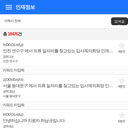
인재정보
이력서 전체
검색설
정
총
18476
건
하OO
(
31세
/
남
)
인천 연수구 에서 의류 일자리를 찾고있는 입사제의희망 인재입니다.
4분전
경력 1년
인천 연수구
키워드:미입력
김OO
(
45세
/
여
)
서울 동대문구 에서 의류 일자리를 찾고있는 입사제의희망 인재입니다.
4분전
경력 25년
서울 동대문구
키워드:미입력
하OO
(
31세
/
남
)
안녕하십니까 지원자 하남규입니다.
5분전
경력 6년