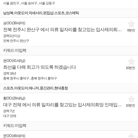
서울 광진구 , 서울 송파구 , 서울 강동구
,
,
,
,
,
남성복
아웃도어
악세서리
편집샵
스포츠
코스메틱
송OO
(
38세
/
여
)
전북 전주시 완산구 에서 의류 일자리를 찾고있는 입사제의희망 인재입니다.
8분전
경력1년이상
전북 전주시 완산구
키워드:미입력
윤OO
(
41세
/
남
)
최선을 다해 최고가 되도록 하겠습니다
10분전
경력 16년
충북 청주시 흥덕구 , 충북 청주시 흥덕구
,
,
,
,
스포츠
아웃도어
매니저
중간관리
현대충청
황OO
(
28세
/
남
)
대구 전체 에서 의류 일자리를 찾고있는 입사제의희망 인재입니다.
10분전
경력 7년
대구 전체
키워드:미입력
문OO
(
48세
/
여
)