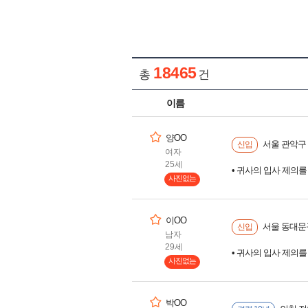
18465
총
건
이름
양OO
서울 관악구 
신입
여자
25세
• 귀사의 입사 제의
사진없는
이OO
서울 동대문구
신입
남자
29세
• 귀사의 입사 제의
사진없는
박OO