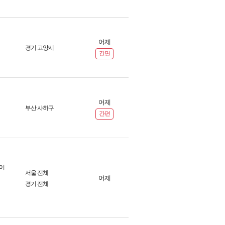
어제
경기 고양시
간편
어제
부산 사하구
간편
어
서울 전체
어제
경기 전체