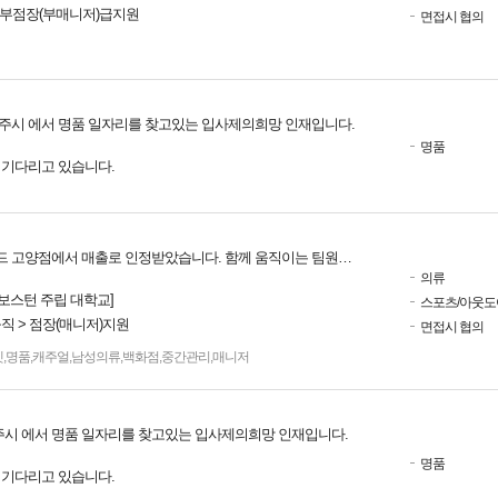
> 부점장(부매니저)급지원
면접시 협의
주시 에서 명품 일자리를 찾고있는 입사제의희망 인재입니다.
명품
를 기다리고 있습니다.
 매출로 인정받았습니다. 함께 움직이는 팀원들이 있습니다. 저희가 맡았을때의 매출을 그누구도 하지못했습니다 !! 맡겨주신다면 보여드릴 수 있습니다.
의류
[보스턴 주립 대학교]
스포츠/아웃도
직 > 점장(매니저)지원
면접시 협의
렛
,
명품
,
캐주얼
,
남성의류
,
백화점
,
중간관리
,
매니저
주시 에서 명품 일자리를 찾고있는 입사제의희망 인재입니다.
명품
를 기다리고 있습니다.