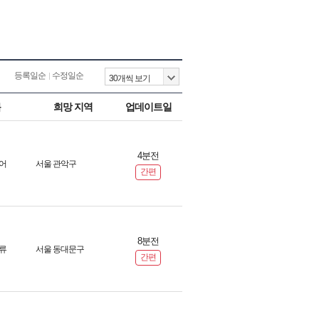
등록일순
수정일순
목
희망 지역
업데이트일
4분전
어
서울 관악구
간편
8분전
류
서울 동대문구
간편