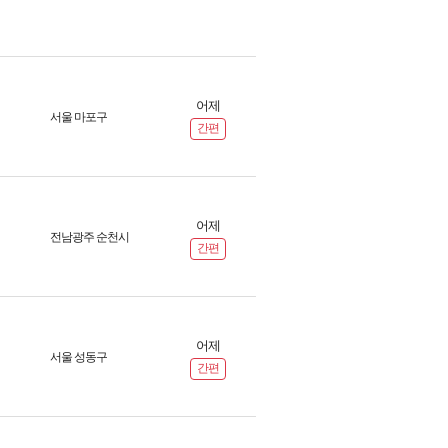
어제
서울 마포구
간편
어제
전남광주 순천시
간편
어제
서울 성동구
간편