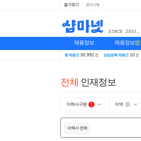
즐겨찾기
공지사항
채용정보
채용정보
맵
30,992
10
총 채용건
건
당일등록 채용건
건
전체
인재정보
이력서구분
지역
1
0
이력서 전체