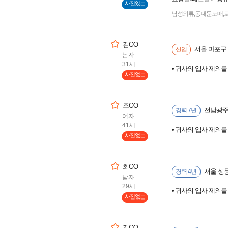
사진있는
남성의류
,
동대문도매
,
김OO
서울 마포구
신입
남자
31세
• 귀사의 입사 제의
사진없는
조OO
전남광주 
경력 7년
여자
41세
• 귀사의 입사 제의
사진없는
최OO
서울 성
경력 4년
남자
29세
• 귀사의 입사 제의
사진없는
김OO