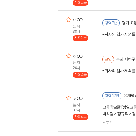
사진없는
이OO
경기 고
경력 7년
남자
38세
• 귀사의 입사 제의
사진없는
이OO
부산 사하구
신입
남자
26세
• 귀사의 입사 제의
사진없는
유재영님
경력 12년
유OO
남자
고등학교졸 [성일고등
37세
백화점 > 정규직 > 
사진없는
스포츠