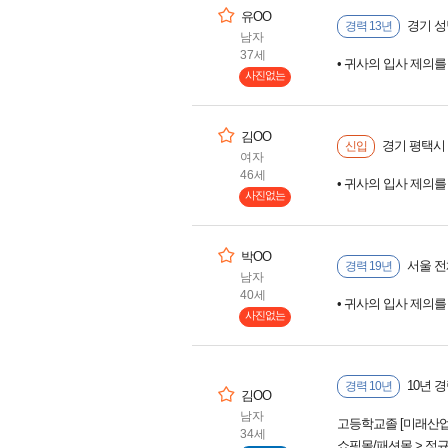
유OO
경기 성남
경력 13년
남자
37세
• 귀사의 입사 제의
사진없는
김OO
경기 평택시
신입
여자
46세
• 귀사의 입사 제의
사진없는
박OO
서울 전
경력 19년
남자
40세
• 귀사의 입사 제의
사진없는
10년 
경력 10년
김OO
남자
고등학교졸 [미래산
34세
쇼핑몰/패션몰 > 정