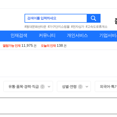
검색어를 입력하세요
#동대문패션타운
#가구단지쇼핑몰
#전자상가
#고속도로휴게소
인재검색
커뮤니티
개인서비스
기업서비
11,975
138
열람가능 인재
건
오늘의 인재
건
유통·품목·경력·직급
성별·연령
외국어·특
0
0