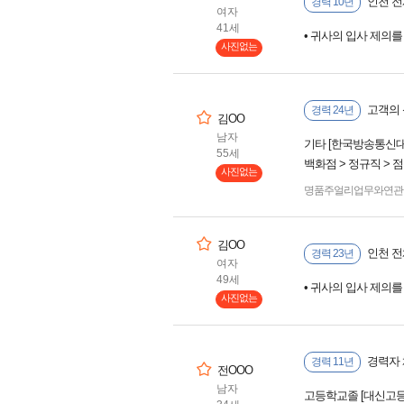
인천 전
경력 10년
여자
41세
• 귀사의 입사 제의
사진없는
고객의 
경력 24년
김OO
남자
기타 [한국방송통신대학
55세
백화점 > 정규직 > 
사진없는
명품주얼리업무와연관
김OO
인천 전
경력 23년
여자
49세
• 귀사의 입사 제의
사진없는
경력자 
경력 11년
전OOO
남자
고등학교졸 [대신고등