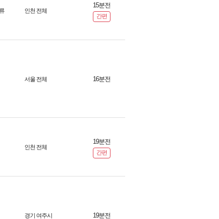
15분전
류
인천 전체
간편
16분전
서울 전체
19분전
인천 전체
간편
19분전
경기 여주시