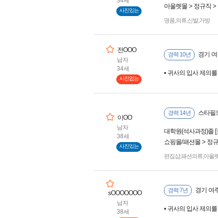
34세
아울렛몰 > 정규직 
사진있는
명품
,
의류
,
신발
,
가방
전OOO
경기 여
경력 10년
남자
34세
• 귀사의 입사 제의
사진없는
스타필드 고양점에서
경력 14년
이OO
남자
대학원(석사과정)졸 
38세
쇼핑몰/패션몰 > 정규
사진있는
편집샵
,
패션의류
,
아울
경기 여
경력 7년
sOOOOOOO
남자
• 귀사의 입사 제의
38세