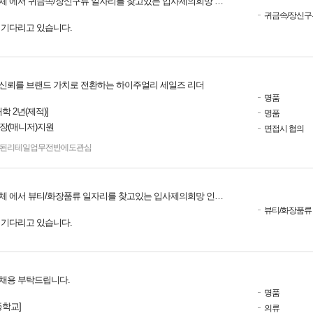
체 에서 귀금속/장신구류 일자리를 찾고있는 입사제의희망 인재입니다.
귀금속/장신구
를 기다리고 있습니다.
신뢰를 브랜드 가치로 전환하는 하이주얼리 세일즈 리더
명품
 2년(제적)]
명품
점장(매니저)지원
면접시 협의
된리테일업무전반에도관심
체 에서 뷰티/화장품류 일자리를 찾고있는 입사제의희망 인재입니다.
뷰티/화장품류
를 기다리고 있습니다.
채용 부탁드립니다.
명품
학교]
의류