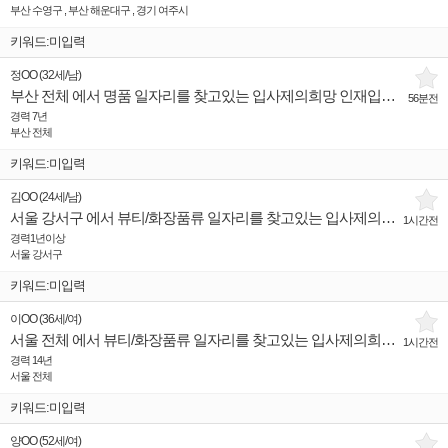
부산 수영구 , 부산 해운대구 , 경기 여주시
키워드:미입력
정OO
(
32세
/
남
)
부산 전체 에서 명품 일자리를 찾고있는 입사제의희망 인재입니다.
56분전
경력 7년
부산 전체
키워드:미입력
김OO
(
24세
/
남
)
서울 강서구 에서 뷰티/화장품류 일자리를 찾고있는 입사제의희망 인재입니다.
1시간전
경력1년이상
서울 강서구
키워드:미입력
이OO
(
36세
/
여
)
서울 전체 에서 뷰티/화장품류 일자리를 찾고있는 입사제의희망 인재입니다.
1시간전
경력 14년
서울 전체
키워드:미입력
양OO
(
52세
/
여
)