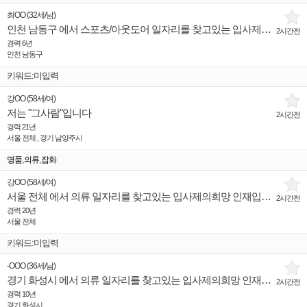
최OO
(
32세
/
남
)
인천 남동구 에서 스포츠/아웃도어 일자리를 찾고있는 입사제의희망 인재입니다.
2시간전
경력 6년
인천 남동구
키워드:미입력
강OO
(
58세
/
여
)
저는 "그사람"입니다
2시간전
경력 21년
서울 전체 , 경기 남양주시
,
,
명품
의류
잡화
강OO
(
58세
/
여
)
서울 전체 에서 의류 일자리를 찾고있는 입사제의희망 인재입니다.
2시간전
경력 20년
서울 전체
키워드:미입력
-OOO
(
36세
/
남
)
경기 화성시 에서 의류 일자리를 찾고있는 입사제의희망 인재입니다.
2시간전
경력 10년
경기 화성시