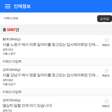
인재정보
이력서 전체
검색설
정
총
18467
건
황OO
(
38세
/
남
)
서울 노원구 에서 의류 일자리를 찾고있는 입사제의희망 인재입니다.
39분전
경력 12년
서울 노원구
키워드:미입력
김OO
(
44세
/
남
)
서울 강남구 에서 명품 일자리를 찾고있는 입사제의희망 인재입니다.
45분전
경력 16년
서울 강남구
키워드:미입력
정OO
(
32세
/
남
)
열심히 일할 인재 여기 있습니다!
54분전
경력 7년