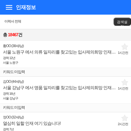
인재정보
이력서 전체
검색설
정
총
18467
건
황OO
(
38세
/
남
)
서울 노원구 에서 의류 일자리를 찾고있는 입사제의희망 인재입니다.
1시간전
경력 12년
서울 노원구
키워드:미입력
김OO
(
44세
/
남
)
서울 강남구 에서 명품 일자리를 찾고있는 입사제의희망 인재입니다.
1시간전
경력 16년
서울 강남구
키워드:미입력
정OO
(
32세
/
남
)
열심히 일할 인재 여기 있습니다!
2시간전
경력 7년