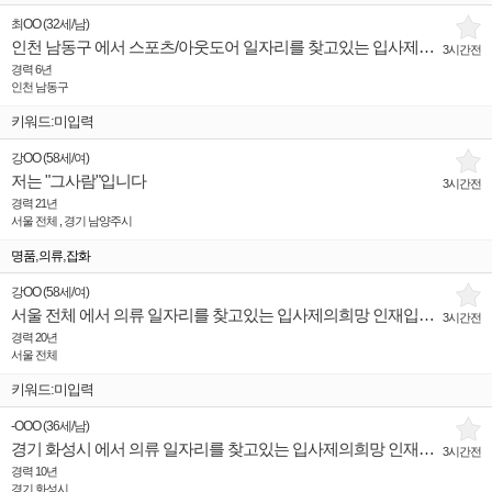
최OO
(
32세
/
남
)
인천 남동구 에서 스포츠/아웃도어 일자리를 찾고있는 입사제의희망 인재입니다.
3시간전
경력 6년
인천 남동구
키워드:미입력
강OO
(
58세
/
여
)
저는 "그사람"입니다
3시간전
경력 21년
서울 전체 , 경기 남양주시
,
,
명품
의류
잡화
강OO
(
58세
/
여
)
서울 전체 에서 의류 일자리를 찾고있는 입사제의희망 인재입니다.
3시간전
경력 20년
서울 전체
키워드:미입력
-OOO
(
36세
/
남
)
경기 화성시 에서 의류 일자리를 찾고있는 입사제의희망 인재입니다.
3시간전
경력 10년
경기 화성시