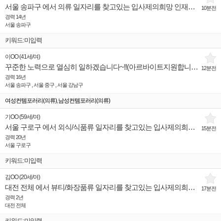
서울 송파구 에서 의류 일자리를 찾고있는 입사제의희망 인재입니다.
10분전
경력 14년
서울 송파구
키워드:미입력
이OO
(
41세
/
여
)
꾸준한 노력으로 열심히 일하겠습니다~!!(아르바이트지원합니다)
12분전
경력 16년
서울 송파구 , 서울 중구 , 서울 강남구
,
여성컨템포러리(의류)
남성컨템포러리(의류)
기OO
(
59세
/
여
)
서울 구로구 에서 외식/식품류 일자리를 찾고있는 입사제의희망 인재입니다.
15분전
경력 20년
서울 구로구
키워드:미입력
김OO
(
20세
/
여
)
대전 전체 에서 뷰티/화장품류 일자리를 찾고있는 입사제의희망 인재입니다.
17분전
경력 2년
대전 전체
키워드:미입력