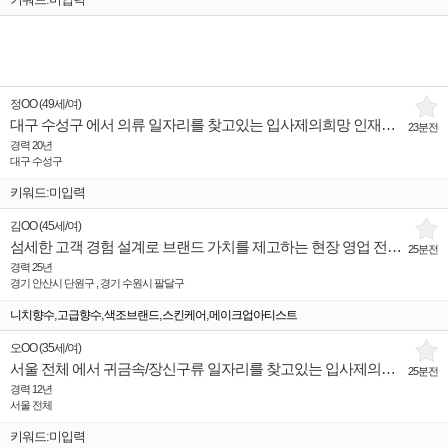
정OO
(
49세
/
여
)
대구 수성구 에서 의류 일자리를 찾고있는 입사제의희망 인재입니다.
23분전
경력 20년
대구 수성구
키워드:미입력
김OO
(
45세
/
여
)
섬세한 고객 경험 설계로 브랜드 가치를 제고하는 현장 영업 전문가
25분전
경력 25년
경기 안산시 단원구 , 경기 수원시 팔달구
,
,
,
,
니치향수
고급향수
색조브랜드
스킨케어
메이크업아티스트
오OO
(
35세
/
여
)
서울 전체 에서 귀금속/장신구류 일자리를 찾고있는 입사제의희망 인재입니다.
25분전
경력 12년
서울 전체
키워드:미입력