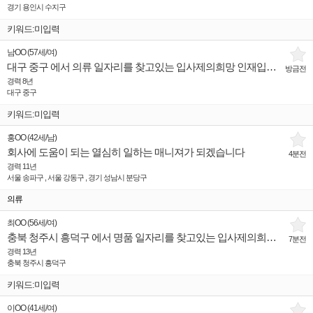
경기 용인시 수지구
키워드:미입력
남OO
(
57세
/
여
)
대구 중구 에서 의류 일자리를 찾고있는 입사제의희망 인재입니다.
방금전
경력 8년
대구 중구
키워드:미입력
홍OO
(
42세
/
남
)
회사에 도움이 되는 열심히 일하는 매니져가 되겠습니다
4분전
경력 11년
서울 송파구 , 서울 강동구 , 경기 성남시 분당구
의류
최OO
(
56세
/
여
)
충북 청주시 흥덕구 에서 명품 일자리를 찾고있는 입사제의희망 인재입니다.
7분전
경력 13년
충북 청주시 흥덕구
키워드:미입력
이OO
(
41세
/
여
)