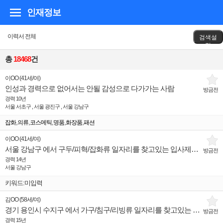
인재정보
이력서 전체
검색설
정
총
18468
건
이OO
(
41세
/
여
)
인성과 경력으로 없어서는 안될 감성으로 다가가는 사람
방금전
경력 10년
서울 서초구 , 서울 광진구 , 서울 강남구
,
,
,
,
,
잡화
의류
코스메틱
명품
화장품
패션
이OO
(
41세
/
여
)
서울 강남구 에서 구두/피혁/잡화류 일자리를 찾고있는 입사제의희망 인재입니다.
방금전
경력 14년
서울 강남구
키워드:미입력
김OO
(
58세
/
여
)
경기 용인시 수지구 에서 가구/침구/리빙류 일자리를 찾고있는 입사제의희망 인재입니다.
방금전
경력 15년