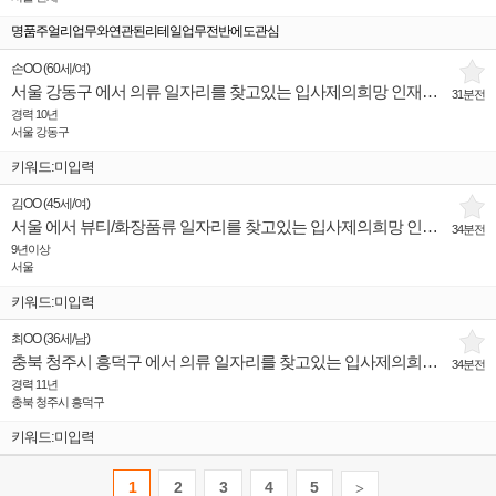
명품주얼리업무와연관된리테일업무전반에도관심
손OO
(
60세
/
여
)
서울 강동구 에서 의류 일자리를 찾고있는 입사제의희망 인재입니다.
31분전
경력 10년
서울 강동구
키워드:미입력
김OO
(
45세
/
여
)
서울 에서 뷰티/화장품류 일자리를 찾고있는 입사제의희망 인재입니다.
34분전
9년이상
서울
키워드:미입력
최OO
(
36세
/
남
)
충북 청주시 흥덕구 에서 의류 일자리를 찾고있는 입사제의희망 인재입니다.
34분전
경력 11년
충북 청주시 흥덕구
키워드:미입력
1
2
3
4
5
>