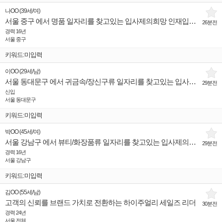
나OO
(
39세
/
여
)
서울 중구 에서 명품 일자리를 찾고있는 입사제의희망 인재입니다.
26분전
경력 16년
서울 중구
키워드:미입력
이OO
(
29세
/
남
)
서울 동대문구 에서 귀금속/장신구류 일자리를 찾고있는 입사제의희망 인재입니다.
29분전
신입
서울 동대문구
키워드:미입력
박OO
(
45세
/
여
)
서울 강남구 에서 뷰티/화장품류 일자리를 찾고있는 입사제의희망 인재입니다.
29분전
경력 16년
서울 강남구
키워드:미입력
김OO
(
55세
/
남
)
고객의 신뢰를 브랜드 가치로 전환하는 하이주얼리 세일즈 리더
30분전
경력 24년
서울 전체