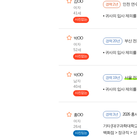
김OO
인천 연수
경력 2년
여자
41세
• 귀사의 입사 제의
사진없는
박OO
부산 전
경력 20년
여자
52세
• 귀사의 입사 제의
사진없는
박OO
서울 전
경력 19년
남자
40세
• 귀사의 입사 제의
사진없는
2026 
경력 3년
홍OO
여자
기타 [대구과학대학교
26세
백화점 > 정규직 > 
사진있는