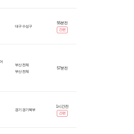
55분전
대구 수성구
간편
어
부산 전체
57분전
부산 전체
1시간전
경기 경기북부
간편