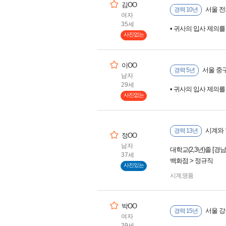
김OO
서울 전
경력 10년
여자
35세
• 귀사의 입사 제의
사진없는
이OO
서울 중
경력 5년
남자
29세
• 귀사의 입사 제의
사진없는
시계와 함
경력 13년
정OO
남자
대학교(2,3년)졸 [경
37세
백화점 > 정규직
사진있는
시계
,
명품
박OO
서울 강
경력 15년
여자
39세