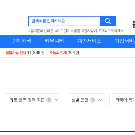
검색어를 입력하세요
#동대문패션타운
#가구단지쇼핑몰
#전자상가
#고속도로휴게소
인재검색
커뮤니티
개인서비스
기업서비
11,988
204
건
열람가능 인재
건
오늘의 인재
건
유통·품목·경력·직급
성별·연령
외국어·특
0
0