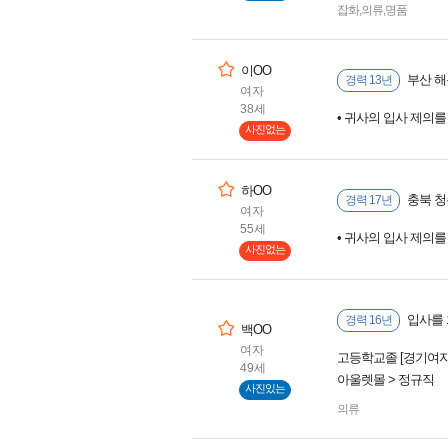
잡화
,
의류
,
명품
이OO
부산 해
경력 13년
여자
38세
• 귀사의 입사 제의
사진없는
하OO
충북 청주
경력 17년
여자
55세
• 귀사의 입사 제의
사진없는
입사를 
경력 16년
백OO
여자
고등학교졸 [경기여자
49세
아울렛몰 > 정규직
사진있는
의류