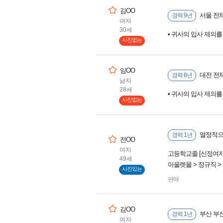
김OO
서울 전체
경력 9년
여자
30세
• 귀사의 입사 제의
사진없는
임OO
대전 전체
경력 8년
남자
28세
• 귀사의 입사 제의
사진없는
열정적으
경력 1년
전OO
여자
고등학교졸 [신정여
49세
아울렛몰 > 정규직 
사진있는
판매
김OO
부산 부
경력 1년
여자