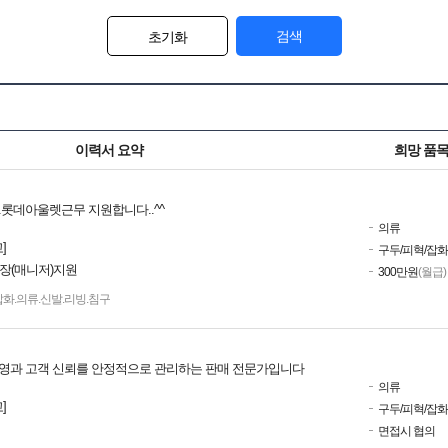
검색
초기화
이력서 요약
희망 품
.롯데아울렛근무 지원합니다..^^
의류
]
구두/피혁/잡
점장(매니저)지원
300만원
(월급)
화.의류.신발.리빙.침구
영과 고객 신뢰를 안정적으로 관리하는 판매 전문가입니다
의류
]
구두/피혁/잡
면접시 협의