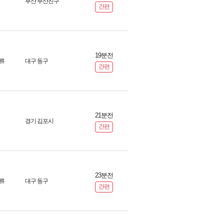
부산 부산진구
간편
19분전
류
대구 동구
간편
21분전
경기 김포시
간편
23분전
류
대구 동구
간편