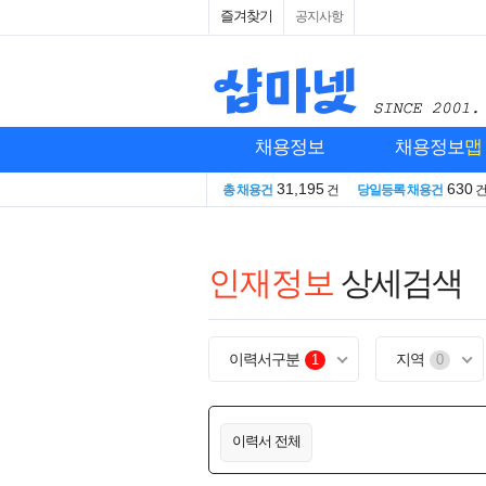
즐겨찾기
공지사항
채용정보
채용정보
맵
31,195
630
총 채용건
건
당일등록 채용건
인재정보
상세검색
이력서구분
지역
1
0
이력서 전체