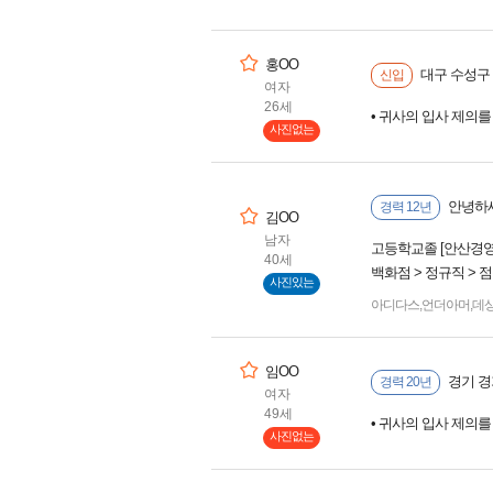
홍OO
대구 수성구 
신입
여자
26세
• 귀사의 입사 제의
사진없는
안녕하세
경력 12년
김OO
남자
고등학교졸 [안산경
40세
백화점 > 정규직 > 
사진있는
아디다스
,
언더아머
,
데
임OO
경기 경
경력 20년
여자
49세
• 귀사의 입사 제의
사진없는