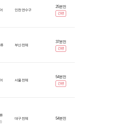
25분전
어
인천 연수구
간편
37분전
화류
부산 전체
간편
54분전
어
서울 전체
간편
류
54분전
대구 전체
)