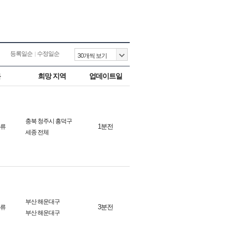
등록일순
수정일순
목
희망 지역
업데이트일
충북 청주시 흥덕구
1분전
화류
세종 전체
부산 해운대구
3분전
화류
부산 해운대구