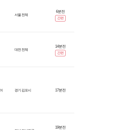
6분전
서울 전체
간편
14분전
대전 전체
간편
17분전
어
경기 김포시
19분전