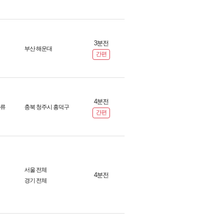
3분전
부산 해운대
간편
4분전
화류
충북 청주시 흥덕구
간편
서울 전체
4분전
경기 전체