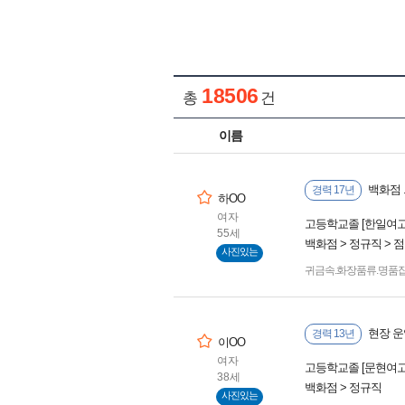
18506
총
건
이름
백화점 
경력 17년
하OO
여자
고등학교졸 [한일여고
55세
백화점 > 정규직 > 
사진있는
귀금속.화장품류.명품잡
현장 운
경력 13년
이OO
여자
고등학교졸 [문현여고
38세
백화점 > 정규직
사진있는