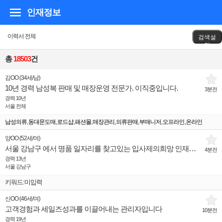
인재정보
이력서 전체
검색설
정
총
18503
건
김OO
(
34세
/
남
)
10년 경력 남성복 판매 및 매장운영 전문가. 이직중입니다.
3분전
경력 10년
서울 전체
,
,
,
,
,
,
,
,
남성의류
동대문도매
로드샵
패션몰
매장관리
의류판매
부매니저
오프라인
온라인
양OO
(
52세
/
여
)
서울 강남구 에서 명품 일자리를 찾고있는 입사제의희망 인재입니다.
4분전
경력 13년
서울 강남구
키워드:미입력
신OO
(
46세
/
여
)
고객경험과 세일즈성과를 이끌어내는 관리자입니다
10분전
경력 19년