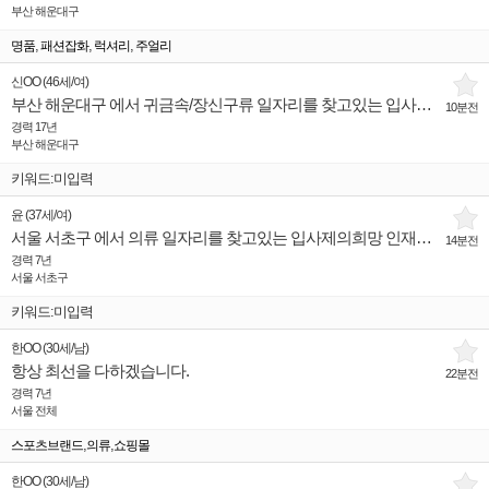
부산 해운대구
,
,
,
명품
패션잡화
럭셔리
주얼리
신OO
(
46세
/
여
)
부산 해운대구 에서 귀금속/장신구류 일자리를 찾고있는 입사제의희망 인재입니다.
10분전
경력 17년
부산 해운대구
키워드:미입력
윤
(
37세
/
여
)
서울 서초구 에서 의류 일자리를 찾고있는 입사제의희망 인재입니다.
14분전
경력 7년
서울 서초구
키워드:미입력
한OO
(
30세
/
남
)
항상 최선을 다하겠습니다.
22분전
경력 7년
서울 전체
,
,
스포츠브랜드
의류
쇼핑몰
한OO
(
30세
/
남
)