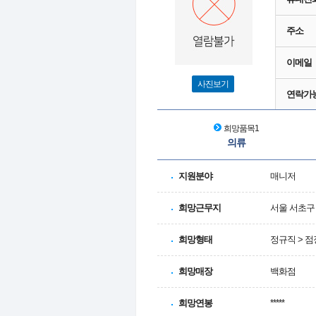
주소
이메일
사진보기
연락가
희망품목1
의류
지원분야
매니저
희망근무지
서울 서초구 
희망형태
정규직 > 점
희망매장
백화점
희망연봉
*****