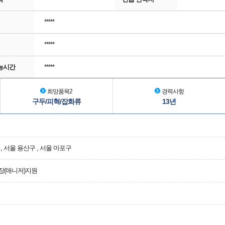
*****
*****
능시간
*****
희망품목2
경력사항
구두/피혁/잡화류
13년
, 서울 용산구 , 서울 마포구
장(매니저)지원