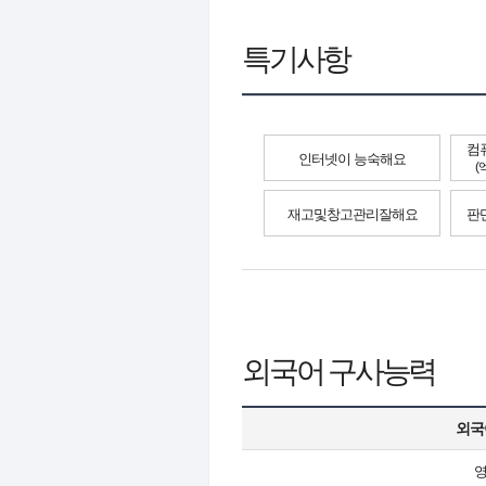
특기사항
컴
인터넷이 능숙해요
(
재고및창고관리잘해요
판
외국어 구사능력
외국