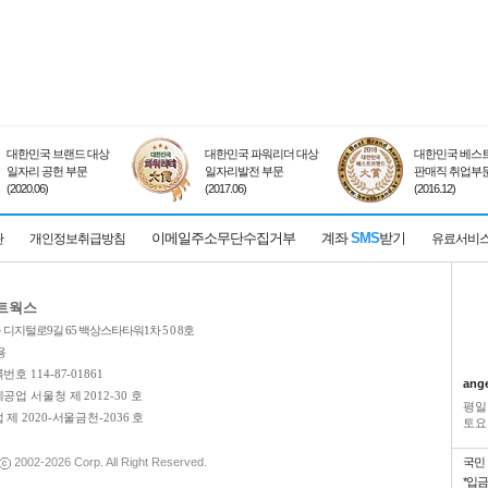
대한민국 브랜드 대상
대한민국 파워리더 대상
대한민국 베스트
일자리 공헌 부문
일자리발전 부문
판매직 취업부
(2020.06)
(2017.06)
(2016.12)
이메일주소무단수집거부
계좌
SMS
받기
관
개인정보취급방침
유료서비
네트웍스
디지털로9길 65 백상스타타워1차 5 0 8호
용
호 114-87-01861
ang
업 서울청 제 2012-30 호
평일
제 2020-서울금천-2036 호
토요일
2002-2026
Corp. All Right Reserved.
국민
*입