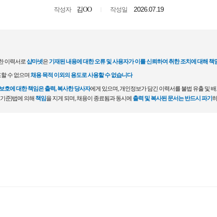
2026.07.19
작성자
김OO
작성일
한 이력서로
샵마넷
은
기재된 내용에 대한 오류 및 사용자가 이를 신뢰하여 취한 조치에 대해 책
포할 수 없으며
채용 목적 이외의 용도로 사용할 수 없습니다
호에 대한 책임은 출력, 복사한 당사자
에게 있으며, 개인정보가 담긴 이력서를 불법 유출 및 
 기준)법에 의해
책임
을 지게 되며, 채용이 종료됨과 동시에
출력 및 복사된 문서는 반드시 파기
하