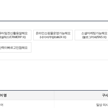
퓨터및전산활용잘해요
온라인쇼핑몰운영가능해요
소셜마케팅가능해요
엑셀/워드/CRM/ERP 외)
(네이버/쿠팡/cafe24 외)
(블로그/까페/SNS 외)
단력이빠르고민첩해요
어 명
구
영어
일상 의