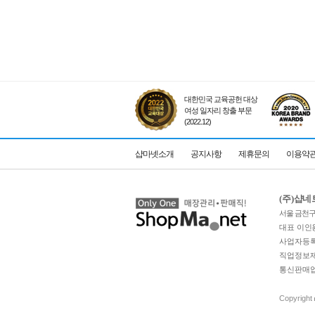
대한민국 교육공헌 대상
여성 일자리 창출 부문
(2022.12)
샵마넷소개
공지사항
제휴문의
이용약
(주)샵
서울 금천구 
대표 이인
사업자등록번
직업정보제공
통신판매업 
Copyright