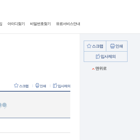
입
아이디찾기
비밀번호찾기
유료서비스안내
스크랩
인쇄
입사제의
맨위로
스크랩
인쇄
입사제의