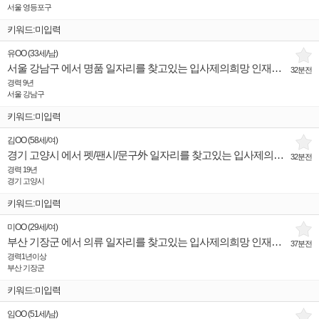
서울 영등포구
키워드:미입력
유OO
(
33세
/
남
)
서울 강남구 에서 명품 일자리를 찾고있는 입사제의희망 인재입니다.
32분전
경력 9년
서울 강남구
키워드:미입력
김OO
(
58세
/
여
)
경기 고양시 에서 펫/팬시/문구外 일자리를 찾고있는 입사제의희망 인재입니다.
32분전
경력 19년
경기 고양시
키워드:미입력
미OO
(
29세
/
여
)
부산 기장군 에서 의류 일자리를 찾고있는 입사제의희망 인재입니다.
37분전
경력1년이상
부산 기장군
키워드:미입력
임OO
(
51세
/
남
)