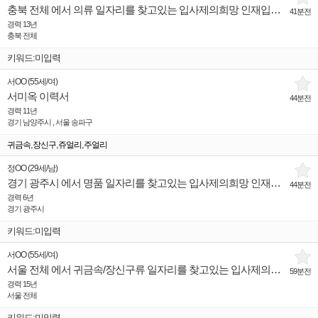
충북 전체 에서 의류 일자리를 찾고있는 입사제의희망 인재입니다.
41분전
경력 13년
충북 전체
키워드:미입력
서OO
(
55세
/
여
)
서미옥 이력서
44분전
경력 11년
경기 남양주시 , 서울 송파구
,
,
,
귀금속
장신구
쥬얼리
주얼리
정OO
(
29세
/
남
)
경기 광주시 에서 명품 일자리를 찾고있는 입사제의희망 인재입니다.
44분전
경력 6년
경기 광주시
키워드:미입력
서OO
(
55세
/
여
)
서울 전체 에서 귀금속/장신구류 일자리를 찾고있는 입사제의희망 인재입니다.
59분전
경력 15년
서울 전체
키워드:미입력