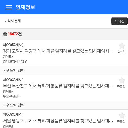
인재정보
이력서 전체
검색설
정
총
18472
건
박OO
(
57세
/
여
)
경기 고양시 덕양구 에서 의류 일자리를 찾고있는 입사제의희망 인재입니다.
1분전
경력 5년
경기 고양시 덕양구
키워드:미입력
이OO
(
35세
/
여
)
부산 부산진구 에서 뷰티/화장품류 일자리를 찾고있는 입사제의희망 인재입니다.
10분전
경력 8년
부산 부산진구
키워드:미입력
이OO
(
32세
/
여
)
서울 영등포구 에서 뷰티/화장품류 일자리를 찾고있는 입사제의희망 인재입니다.
10분전
경력 8년