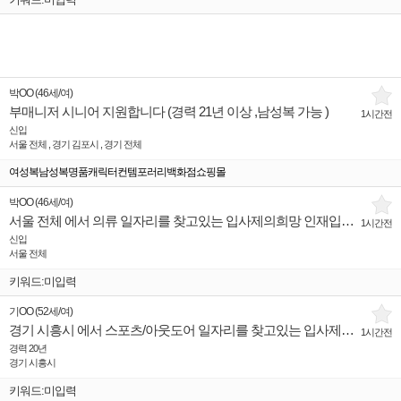
박OO
(
46세
/
여
)
부매니저 시니어 지원합니다 (경력 21년 이상 ,남성복 가능 )
1시간전
신입
서울 전체 , 경기 김포시 , 경기 전체
여성복남성복명품캐릭터컨템포러리백화점쇼핑몰
박OO
(
46세
/
여
)
서울 전체 에서 의류 일자리를 찾고있는 입사제의희망 인재입니다.
1시간전
신입
서울 전체
키워드:미입력
기OO
(
52세
/
여
)
경기 시흥시 에서 스포츠/아웃도어 일자리를 찾고있는 입사제의희망 인재입니다.
1시간전
경력 20년
경기 시흥시
키워드:미입력