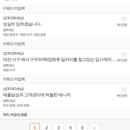
키워드:미입력
김OO
(
38세
/
남
)
성실히 임하겠습니다.
3시간전
경력 5년
대전 유성구 , 대전 서구 , 대전 전체
키워드:미입력
김OO
(
38세
/
남
)
대전 서구 에서 구두/피혁/잡화류 일자리를 찾고있는 입사제의희망 인재입니다.
3시간전
경력 5년
대전 서구
키워드:미입력
성OO
(
42세
/
남
)
매출달성과 고객관리에 탁월한 매니저
4시간전
경력 12년
대구 전체 , 전국 전체
,
,
워치
귀금속
명품
1
2
3
4
5
>