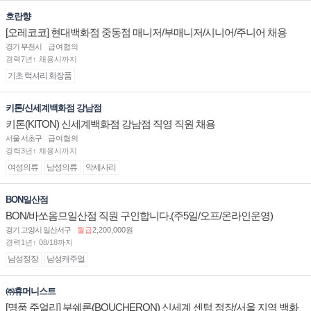
호란향
[오레코코] 현대백화점 중동점 매니저/부매니저/시니어/주니어 채용
경기 부천시
급여협의
경력7년↑ 채용시까지
기초 럭셔리 화장품
키톤/신세계백화점 강남점
키톤(KITON) 신세계백화점 강남점 직영 직원 채용
서울 서초구
급여협의
경력3년↑ 채용시까지
여성의류
남성의류
악세사리
BON일산점
BON/바쏘옴므일산점 직원 구인합니다.(주5일/오프/온라인운영)
경기 고양시 일산서구
월급
2,200,000원
경력1년↑ 08/18까지
남성정장
남성캐주얼
㈜휴머니스트
[명품 주얼리] 부쉐론(BOUCHERON) 신세계 센텀 점장/서울 지역 백화