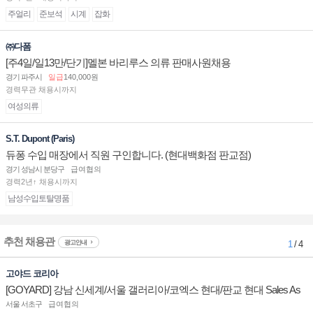
주얼리
준보석
시계
잡화
㈜다폼
[주4일/일13만/단기]멜본 바리루스 의류 판매사원채용
경기 파주시
일급
140,000원
경력무관 채용시까지
여성의류
S.T. Dupont (Paris)
듀퐁 수입 매장에서 직원 구인합니다. (현대백화점 판교점)
경기 성남시 분당구
급여협의
경력2년↑ 채용시까지
남성수입토탈명품
추천 채용관
광고안내
1
/ 4
고야드 코리아
[GOYARD] 강남 신세계/서울 갤러리아/코엑스 현대/판교 현대 Sales As
sociate 채용
서울 서초구
급여협의