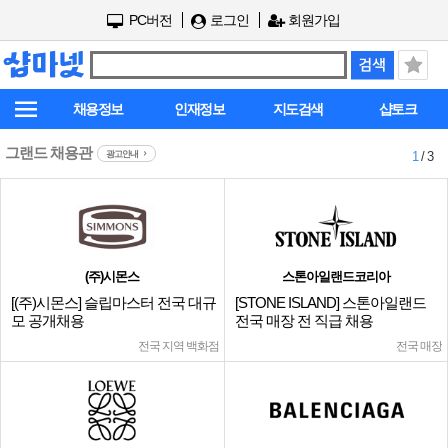
PC버전
로그인
회원가입
채용정보
인재정보
지도검색
샵토크
그랜드 채용관
광고안내
1
/ 3
(주)시몬스
스톤아일랜드코리아
[(주)시몬스] 슬립마스터 전국 대규
[STONE ISLAND] 스톤아일랜드
모 공개채용
전국 매장 전 직급 채용
전국 지역 백화점
전국 매장