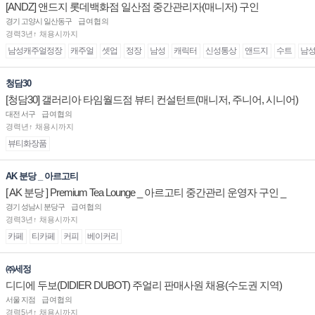
[ANDZ] 앤드지 롯데백화점 일산점 중간관리자(매니저) 구인
경기 고양시 일산동구
급여협의
경력3년↑ 채용시까지
남성캐주얼정장
캐주얼
셋업
정장
남성
캐릭터
신성통상
앤드지
수트
남
청담30
[청담30] 갤러리아 타임월드점 뷰티 컨설턴트(매니저, 주니어, 시니어)
채용
대전 서구
급여협의
경력년↑ 채용시까지
뷰티화장품
AK 분당 _ 아르고티
[ AK 분당 ] Premium Tea Lounge _ 아르고티 중간관리 운영자 구인 _
경기 성남시 분당구
급여협의
경력3년↑ 채용시까지
카페
티카페
커피
베이커리
㈜세정
디디에 두보(DIDIER DUBOT) 주얼리 판매사원 채용(수도권 지역)
서울 지점
급여협의
경력5년↑ 채용시까지