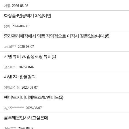
메롱
2026-08-08
화장품4년공백기 37살이면
융이
2026-08-08
중간관리매장에서 명품 직영점으로 이직시 질문있습니다.(6)
eovkfd***
2026-08-07
샤넬 뷰티 vs 입생로랑 뷰티(1)
코스메틱
2026-08-07
샤넬 2차 합불결과
이직화이팅
2026-08-07
펜디/로저비비에/토즈/발렌티노(3)
ka_n27********
2026-08-07
룰루레몬입사하고싶은데
dbtlag****
2026-08-06