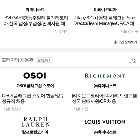
휴머니스트
티파니코리아
[BVLGARI]명품주얼리 불가리코리
[Tiffany & Co.] 청담 플래그십 Store
아 전국 점장/부점장/판매사원 채
Director/Team Manager/OP/CA 채
용
용
전국 지점
서울 강남구
총
32
건 전체보기
프리미엄 채용관
광고안내
1
/ 2
OSOI 플래그쉽 스토어
㈜휴머니스트
OSOI 플래그쉽 스토어 한남/성수
[리치몬트코리아] 럭셔리 브랜드별
정규직 채용
전국 판매사원/OP 채용
서울 용산구
서울 지점
랄프로렌코리아
㈜휴머니스트