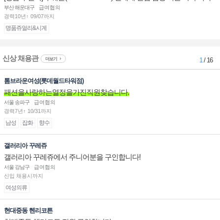
점 판매사원 채용
부산 해운대구
급여협의
경력10년↑ 09/07까지
명품쥬얼리&시계
신상 채용관
더보기
1
/ 16
톰브라운여성(롯데월드타워점)
패션을사랑하는열정을가진직원찾습니다.
서울 송파구
급여협의
경력7년↑ 10/31까지
남성
잡화
향수
갤러리아 꾸레쥬
갤러리아 꾸레쥬에서 주니어분을 구인합니다!
서울 강남구
급여협의
신입 채용시까지
여성의류
현대중동 헨리코튼