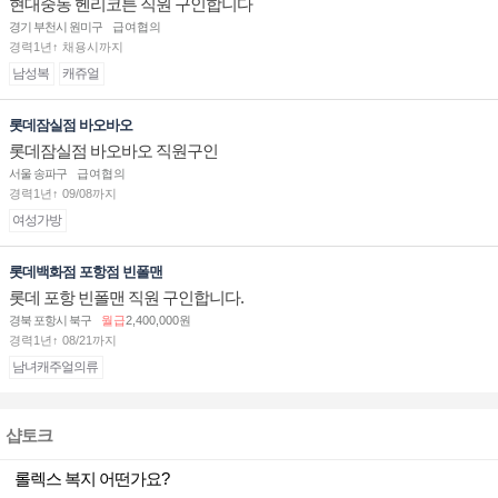
현대중동 헨리코튼 직원 구인합니다
경기 부천시 원미구
급여협의
경력1년↑ 채용시까지
남성복
캐쥬얼
롯데잠실점 바오바오
롯데잠실점 바오바오 직원구인
서울 송파구
급여협의
경력1년↑ 09/08까지
여성가방
롯데백화점 포항점 빈폴맨
롯데 포항 빈폴맨 직원 구인합니다.
경북 포항시 북구
월급
2,400,000원
경력1년↑ 08/21까지
남녀캐주얼의류
샵토크
롤렉스 복지 어떤가요?