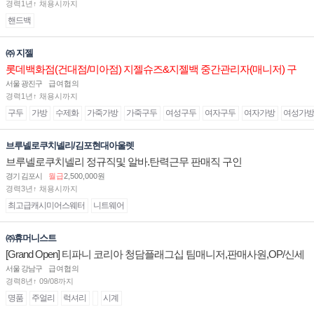
경력1년↑ 채용시까지
핸드백
㈜ 지젤
롯데백화점(건대점/미아점) 지젤슈즈&지젤백 중간관리자(매니저) 구
인합니다
서울 광진구
급여협의
경력1년↑ 채용시까지
구두
가방
수제화
가죽가방
가죽구두
여성구두
여자구두
여자가방
여성가방
브루넬로쿠치넬리/김포현대아울렛
브루넬로쿠치넬리 정규직및 알바.탄력근무 판매직 구인
경기 김포시
월급
2,500,000원
경력3년↑ 채용시까지
최고급캐시미어스웨터
니트웨어
㈜휴머니스트
[Grand Open] 티파니 코리아 청담플래그십 팀매니저,판매사원,OP/신세
계대전 판매사원 채용
서울 강남구
급여협의
경력8년↑ 09/08까지
명품
주얼리
럭셔리
시계