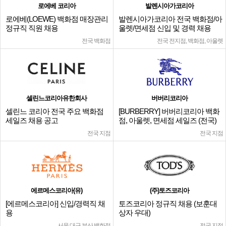
로에베 코리아
발렌시아가코리아
로에베(LOEWE) 백화점 매장관리
발렌시아가코리아 전국 백화점/아
정규직 직원 채용
울렛/면세점 신입 및 경력 채용
전국 백화점
전국 전지점, 백화점, 아울렛
셀린느코리아유한회사
버버리코리아
셀린느 코리아 전국 주요 백화점
[BURBERRY] 버버리코리아 백화
세일즈 채용 공고
점, 아울렛, 면세점 세일즈 (전국)
전국 지점
전국 지점
에르메스코리아(유)
(주)토즈코리아
[에르메스코리아] 신입/경력직 채
토즈코리아 정규직 채용 (보훈대
용
상자 우대)
서울,대구,부산 백화점
전국 지점