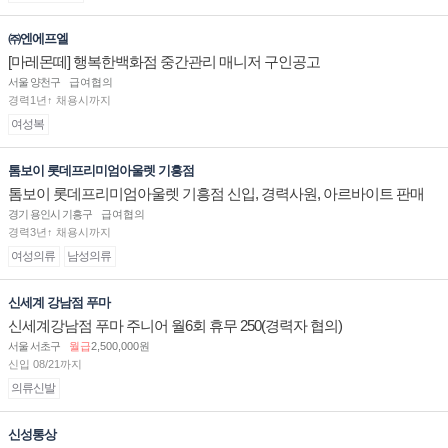
㈜엔에프엘
[마레몬떼] 행복한백화점 중간관리 매니저 구인공고
서울 양천구
급여협의
경력1년↑ 채용시까지
여성복
톰보이 롯데프리미엄아울렛 기흥점
톰보이 롯데프리미엄아울렛 기흥점 신입, 경력사원, 아르바이트 판매
직 구인합니다.
경기 용인시 기흥구
급여협의
경력3년↑ 채용시까지
여성의류
남성의류
신세계 강남점 푸마
신세계강남점 푸마 주니어 월6회 휴무 250(경력자 협의)
서울 서초구
월급
2,500,000원
신입 08/21까지
의류신발
신성통상