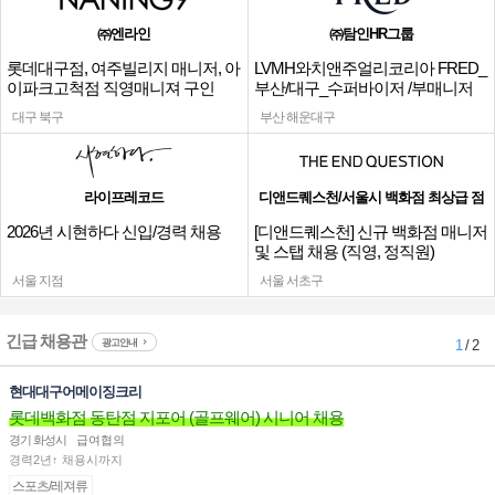
㈜엔라인
㈜탐인HR그룹
롯데대구점, 여주빌리지 매니저, 아
LVMH와치앤주얼리코리아 FRED_
이파크고척점 직영매니져 구인
부산/대구_수퍼바이저 /부매니저
채용
대구 북구
부산 해운대구
라이프레코드
디앤드퀘스천/서울시 백화점 최상급 점
2026년 시현하다 신입/경력 채용
[디앤드퀘스천] 신규 백화점 매니저
및 스탭 채용 (직영, 정직원)
서울 지점
서울 서초구
긴급 채용관
광고안내
1
/ 2
현대대구어메이징크리
롯데백화점 동탄점 지포어 (골프웨어) 시니어 채용
경기 화성시
급여협의
경력2년↑ 채용시까지
스포츠/레져류