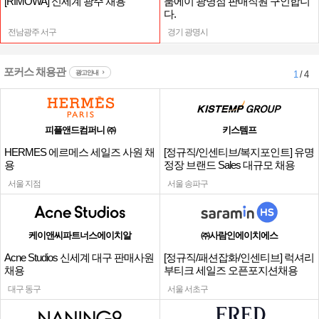
[RIMOWA] 신세계 광주 채용
룸에이 광명점 판매직원 구인합니
다.
전남광주 서구
경기 광명시
포커스 채용관
광고안내
1
/ 4
피플앤드컴퍼니 ㈜
키스템프
HERMES 에르메스 세일즈 사원 채
[정규직/인센티브/복지포인트] 유명
용
정장 브랜드 Sales 대규모 채용
서울 지점
서울 송파구
케이앤씨파트너스에이치알
㈜사람인에이치에스
Acne Studios 신세계 대구 판매사원
[정규직/패션잡화/인센티브] 럭셔리
채용
부티크 세일즈 오픈포지션채용
대구 동구
서울 서초구