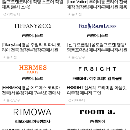
[랄프로렌코리아] 직영 스토어 직원
[LouisVuitton] 루이비통 코리아 전국
채용 (본사 소속)
매장 점장/팀매니저/판매사원 채용
경기 하남시
서울 지점
㈜휴머니스트
㈜휴머니스트
[Tiffany&co] 명품 주얼리 티파니 코
[ 신규오픈점 ] 폴로랄프로렌 명동/
리아 전국 점장/부점장/판매사원
영등포/강남 매니저/부매니저/사원
서울 지점
서울 강남구
㈜휴머니스트
FR8IGHT / 여주 프리미엄 아울렛
[HERMES] 명품 에르메스 코리아
FR8IGHT 신세계 프리미엄 아울렛
전국(서울/경기/대구/부산) 판매사
여주점 매니저 구인
원
서울 강남구
경기 여주시
리모와코리아유한회사
㈜ 룸에이