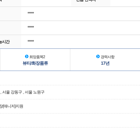
*****
*****
능시간
*****
희망품목2
경력사항
뷰티/화장품류
17년
, 서울 강동구 , 서울 노원구
장(매니저)지원