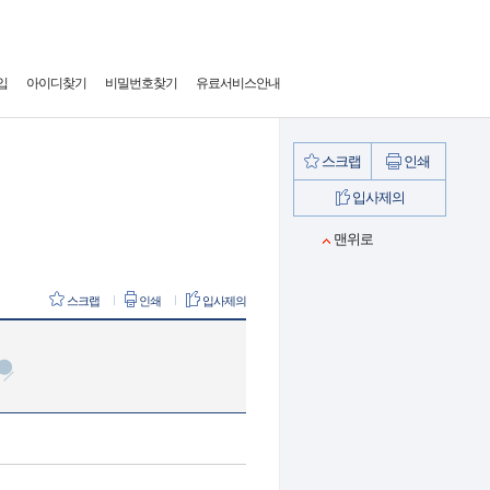
입
아이디찾기
비밀번호찾기
유료서비스안내
스크랩
인쇄
입사제의
맨위로
스크랩
인쇄
입사제의