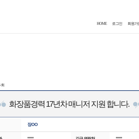
HOME
로그인
회원가
5 회
화장품경력 17년차 매니저 지원 합니다.
장OO
화
*****
긴급 연락처
*****