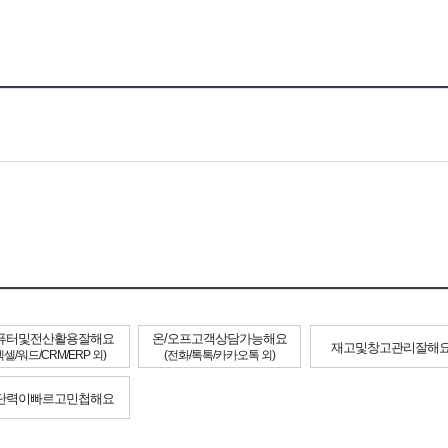
퓨터및전산활용잘해요
온/오프고객상담가능해요
재고및창고관리잘해
엑셀/워드/CRM/ERP 외)
(전화/톡톡/카카오톡 외)
단력이빠르고민첩해요