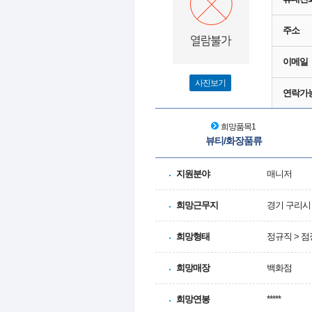
주소
이메일
사진보기
연락가
희망품목1
뷰티/화장품류
지원분야
매니저
희망근무지
경기 구리시 
희망형태
정규직 > 점
희망매장
백화점
희망연봉
*****