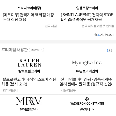
프라다코리아(주)
입생로랑코리아
[미우미우] 전국지역 백화점 매장
[ SAINT LAURENT ] 전지역 STOR
판매 직원 채용
E 신입/경력직원 공개채용
전국 지점
전국 백화점,아울렛,면세점
총
32
건 전체보기
프리미엄 채용관
광고안내
1
/ 2
랄프로렌코리아
㈜명보아이엔씨
[랄프로렌코리아] 직영 스토어 직원
[전국] 명보아이엔씨 - 명품시계/주
채용 (본사 소속)
얼리 판매사원 채용 (정규직-신입/
경력)
경기 하남시
서울 강남구
유메르컴퍼니
㈜ 제네바