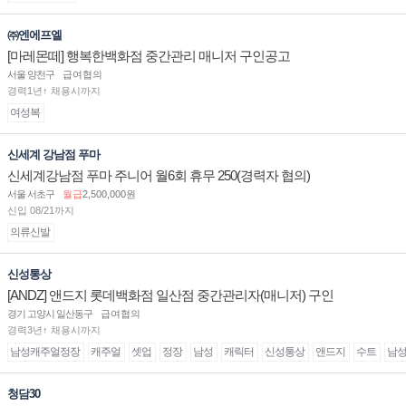
㈜엔에프엘
[마레몬떼] 행복한백화점 중간관리 매니저 구인공고
서울 양천구
급여협의
경력1년↑ 채용시까지
여성복
신세계 강남점 푸마
신세계강남점 푸마 주니어 월6회 휴무 250(경력자 협의)
서울 서초구
월급
2,500,000원
신입 08/21까지
의류신발
신성통상
[ANDZ] 앤드지 롯데백화점 일산점 중간관리자(매니저) 구인
경기 고양시 일산동구
급여협의
경력3년↑ 채용시까지
남성캐주얼정장
캐주얼
셋업
정장
남성
캐릭터
신성통상
앤드지
수트
남
청담30