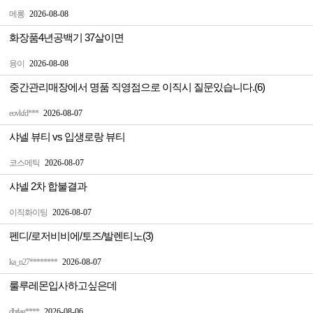
메롱
2026-08-08
화장품4년공백기 37살이면
융이
2026-08-08
중간관리매장에서 명품 직영점으로 이직시 질문있습니다.(6)
eovkfd***
2026-08-07
샤넬 뷰티 vs 입생로랑 뷰티
코스메틱
2026-08-07
샤넬 2차 합불결과
이직화이팅
2026-08-07
펜디/로저비비에/토즈/발렌티노(3)
ka_n27********
2026-08-07
룰루레몬입사하고싶은데
dbtlag****
2026-08-06