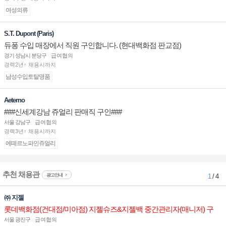
여성의류
S.T. Dupont (Paris)
듀퐁 수입 매장에서 직원 구인합니다. (현대백화점 판교점)
경기 성남시 분당구
급여협의
경력2년↑ 채용시까지
남성수입토탈명품
Aeterno
###신세계강남 쥬얼리 판매직 구인###
서울 강남구
급여협의
경력3년↑ 채용시까지
에떼르노파인쥬얼리
추천 채용관
광고안내
1
/ 4
㈜ 지젤
롯데백화점(건대점/미아점) 지젤슈즈&지젤백 중간관리자(매니저) 구
인합니다
서울 광진구
급여협의