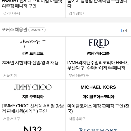
FR8IGHT 신세계 프리미엄 아울렛
룸에이 광명점 판매직원 구인합니
여주점 매니저 구인
다.
경기 여주시
경기 광명시
포커스 채용관
광고안내
1
/ 4
라이프레코드
㈜탐인HR그룹
2026년 시현하다 신입/경력 채용
LVMH와치앤주얼리코리아 FRED_
부산/대구_수퍼바이저 /부매니저
채용
서울 지점
부산 해운대구
지미추코리아
마이클코어스코리아
[JIMMY CHOO] 신세계백화점 강남
마이클코어스 매장 판매직 구인 (전
점 판매사원(계약직) 구인
국)
서울 서초구
서울 송파구