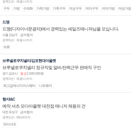
경력1년↑ 채용시까지
구두
가방
수제화
가죽가방
가죽구두
여성구두
여자구두
여자가방
여성가방
드맹
드맹(디자이너문광자)에서 경력있는 세일즈매니져님을 모십니다.
서울 강남구
급여협의
경력5년↑ 채용시까지
의류
브루넬로쿠치넬리/김포현대아울렛
브루넬로쿠치넬리 정규직및 알바.탄력근무 판매직 구인
경기 김포시
월급
2,500,000원
경력3년↑ 채용시까지
최고급캐시미어스웨터
니트웨어
형지I&C
예작 셔츠 모다아울렛 대전점 매니저 채용의 건
대전 유성구
급여협의
경력1년↑ 08/16까지
와이셔츠