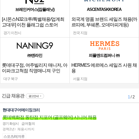
브레인커머스(잡플래닛)
ASCENTASKKOREA
[시몬스N32크루/특별채용/업계최
외국계 명품 브랜드 세일즈 채용(까
고대우] 이천 플래그쉽 스토어
르띠에, 부쉐론, 오데마피게등)
경기 이천시
전국 지점
㈜엔라인
피플앤드컴퍼니 ㈜
롯데대구점, 여주빌리지 매니저, 아
HERMES 에르메스 세일즈 사원 채
이파크고척점 직영매니져 구인
용
대구 북구
서울 지점
긴급 채용관
광고안내
1
/ 2
현대대구어메이징크리
롯데백화점 동탄점 지포어 (골프웨어) 시니어 채용
경기 화성시
급여협의
경력2년↑ 채용시까지
스포츠/레져류