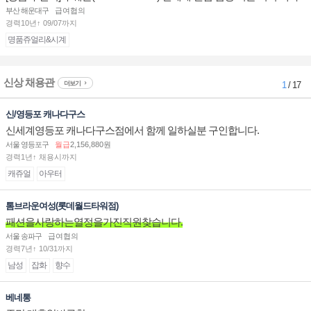
점 판매사원 채용
부산 해운대구
급여협의
경력10년↑ 09/07까지
명품쥬얼리&시계
신상 채용관
더보기
1
/ 17
신/영등포 캐나다구스
신세계영등포 캐나다구스점에서 함께 일하실분 구인합니다.
서울 영등포구
월급
2,156,880원
경력1년↑ 채용시까지
캐쥬얼
아우터
톰브라운여성(롯데월드타워점)
패션을사랑하는열정을가진직원찾습니다.
서울 송파구
급여협의
경력7년↑ 10/31까지
남성
잡화
향수
베네통