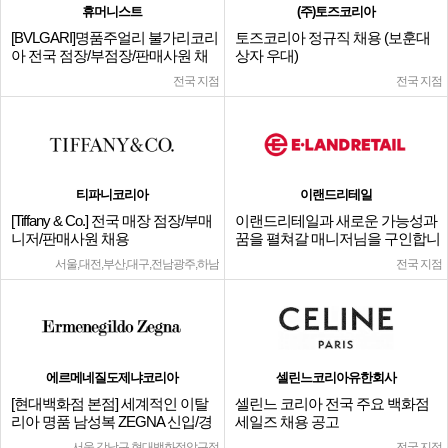
휴머니스트
(주)토즈코리아
[BVLGARI]명품주얼리 불가리코리
토즈코리아 정규직 채용 (보훈대
아 전국 점장/부점장/판매사원 채
상자 우대)
용
전국 지점
전국 지점
티파니코리아
이랜드리테일
[Tiffany & Co.] 전국 매장 점장/부매
이랜드리테일과 새로운 가능성과
니저/판매사원 채용
꿈을 펼쳐갈 매니저님을 구인합니
다.
서울,대전,부산,대구,전남광주,하남
전국 지점
에르메네질도제냐코리아
셀린느코리아유한회사
[현대백화점 본점] 세계적인 이탈
셀린느 코리아 전국 주요 백화점
리아 명품 남성복 ZEGNA 신입/경
세일즈 채용 공고
력
서울 강남구 현대백화점압구정
전국 지점