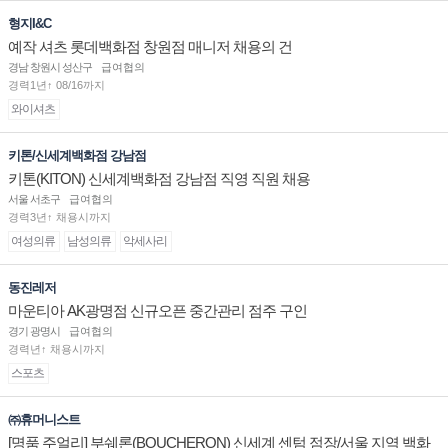
형지I&C
예작 셔츠 롯데백화점 창원점 매니저 채용의 건
경남 창원시 성산구
급여협의
경력1년↑ 08/16까지
와이셔츠
키톤/신세계백화점 강남점
키톤(KITON) 신세계백화점 강남점 직영 직원 채용
서울 서초구
급여협의
경력3년↑ 채용시까지
여성의류
남성의류
악세사리
동진레저
마운티아 AK광명점 신규오픈 중간관리 점주 구인
경기 광명시
급여협의
경력년↑ 채용시까지
스포츠
㈜휴머니스트
[명품 주얼리] 부쉐론(BOUCHERON) 신세계 센텀 점장/서울 지역 백화