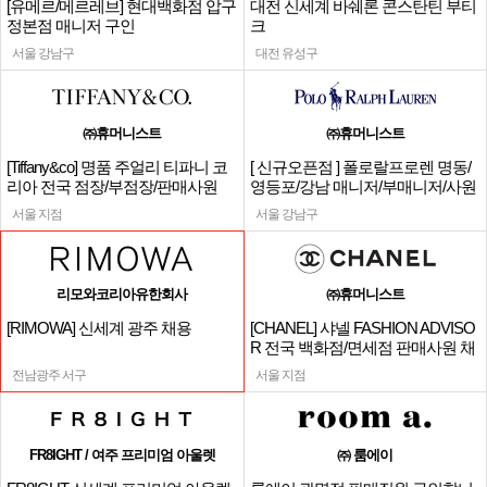
[유메르/메르레브] 현대백화점 압구
대전 신세계 바쉐론 콘스탄틴 부티
정본점 매니저 구인
크
서울 강남구
대전 유성구
㈜휴머니스트
㈜휴머니스트
[Tiffany&co] 명품 주얼리 티파니 코
[ 신규오픈점 ] 폴로랄프로렌 명동/
리아 전국 점장/부점장/판매사원
영등포/강남 매니저/부매니저/사원
서울 지점
서울 강남구
리모와코리아유한회사
㈜휴머니스트
[RIMOWA] 신세계 광주 채용
[CHANEL] 샤넬 FASHION ADVISO
R 전국 백화점/면세점 판매사원 채
용
전남광주 서구
서울 지점
FR8IGHT / 여주 프리미엄 아울렛
㈜ 룸에이