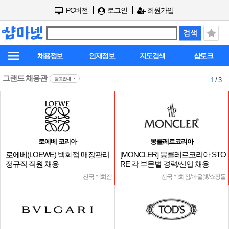
PC버전
로그인
회원가입
채용정보
인재정보
지도검색
샵토크
그랜드 채용관
광고안내
1
/ 3
로에베 코리아
몽클레르코리아
로에베(LOEWE) 백화점 매장관리
[MONCLER] 몽클레르코리아 STO
정규직 직원 채용
RE 각 부문별 경력/신입 채용
전국 백화점
전국 백화점/아울렛/쇼핑몰