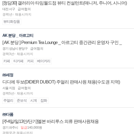
[청담30] 갤러리아 타임월드점 뷰티 컨설턴트(매니저, 주니어, 시니어)
채용
대전 서구
급여협의
경력년↑ 채용시까지
뷰티화장품
AK 분당 _ 아르고티
[ AK 분당 ] Premium Tea Lounge _ 아르고티 중간관리 운영자 구인 _
경기 성남시 분당구
급여협의
경력3년↑ 채용시까지
카페
티카페
커피
베이커리
㈜세정
디디에 두보(DIDIER DUBOT) 주얼리 판매사원 채용(수도권 지역)
서울 지점
급여협의
경력5년↑ 채용시까지
주얼리
준보석
시계
잡화
㈜다폼
[주4일/일13만/단기]멜본 바리루스 의류 판매사원채용
경기 파주시
일급
140,000원
경력무관 채용시까지