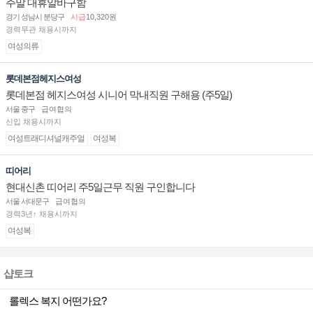
주말 대휴알바구함
경기 성남시 분당구
시급
10,320원
경력무관 채용시까지
여성의류
롯데본점헤지스여성
롯데본점 헤지스여성 시니어 막내직원 구해용 (주5일)
서울 중구
급여협의
신입 채용시까지
여성트래디셔널캐주얼
여성복
띠어리
현대신촌 띠어리 주5일근무 직원 구인합니다
서울 서대문구
급여협의
경력3년↑ 채용시까지
여성복
샵토크
롤렉스 복지 어떤가요?