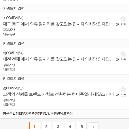
키워드:미입력
조OO
(
53세
/
여
)
대구 동구 에서 의류 일자리를 찾고있는 입사제의희망 인재입니다.
3시간전
경력 20년
대구 동구
키워드:미입력
박OO
(
51세
/
여
)
대전 전체 에서 의류 일자리를 찾고있는 입사제의희망 인재입니다.
3시간전
경력 20년
대전 전체
키워드:미입력
김OO
(
55세
/
남
)
고객의 신뢰를 브랜드 가치로 전환하는 하이주얼리 세일즈 리더
3시간전
경력 24년
서울 전체
명품주얼리업무와연관된리테일업무전반에도관심
1
2
3
4
5
>