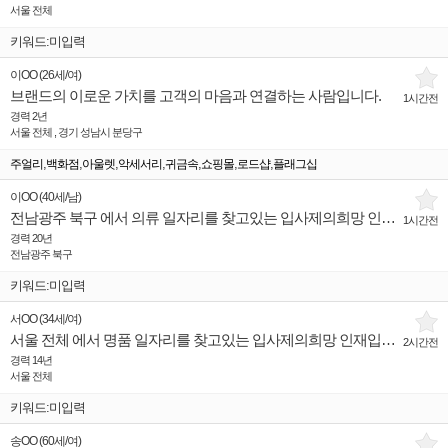
서울 전체
키워드:미입력
이OO
(
26세
/
여
)
브랜드의 이로운 가치를 고객의 마음과 연결하는 사람입니다.
1시간전
경력 2년
서울 전체 , 경기 성남시 분당구
,
,
,
,
,
,
,
주얼리
백화점
아울렛
악세서리
귀금속
쇼핑몰
로드샵
플래그십
이OO
(
40세
/
남
)
전남광주 북구 에서 의류 일자리를 찾고있는 입사제의희망 인재입니다.
1시간전
경력 20년
전남광주 북구
키워드:미입력
서OO
(
34세
/
여
)
서울 전체 에서 명품 일자리를 찾고있는 입사제의희망 인재입니다.
2시간전
경력 14년
서울 전체
키워드:미입력
송OO
(
60세
/
여
)