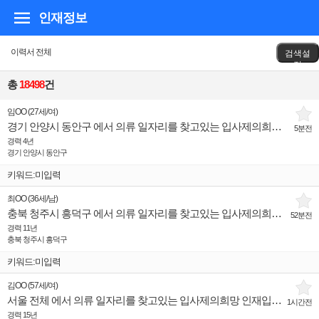
인재정보
이력서 전체
검색설
정
총
18498
건
임OO
(
27세
/
여
)
경기 안양시 동안구 에서 의류 일자리를 찾고있는 입사제의희망 인재입니다.
5분전
경력 4년
경기 안양시 동안구
키워드:미입력
최OO
(
36세
/
남
)
충북 청주시 흥덕구 에서 의류 일자리를 찾고있는 입사제의희망 인재입니다.
52분전
경력 11년
충북 청주시 흥덕구
키워드:미입력
김OO
(
57세
/
여
)
서울 전체 에서 의류 일자리를 찾고있는 입사제의희망 인재입니다.
1시간전
경력 15년