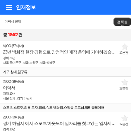
인재정보
이력서 전체
검색설
정
총
18402
건
박OO
(
57세
/
여
)
23년 백화점 현장 경험으로 안정적인 매장 운영에 기여하겠습니다.
12분전
경력 26년
서울 동대문구 , 서울 노원구 , 서울 성북구
,
,
가구
침대
침구류
김OO
(
39세
/
남
)
이력서
17분전
경력 10년
서울 전체 , 경기 하남시
,
,
,
,
,
,
,
,
,
스포츠
스트릿
의류
모자
잡화
슈즈
백화점
쇼핑몰
로드샵
멀티플레이어
김OO
(
39세
/
남
)
경기 하남시 에서 스포츠/아웃도어 일자리를 찾고있는 입사제의희망 인재입니다.
17분전
경력 10년