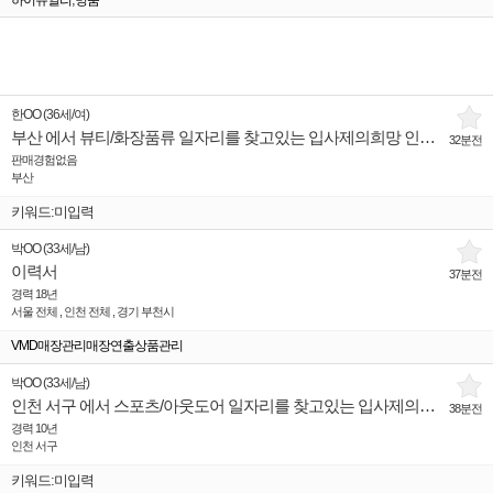
하이쥬얼리
명품
한OO
(
36세
/
여
)
부산 에서 뷰티/화장품류 일자리를 찾고있는 입사제의희망 인재입니다.
32분전
판매경험없음
부산
키워드:미입력
박OO
(
33세
/
남
)
이력서
37분전
경력 18년
서울 전체 , 인천 전체 , 경기 부천시
VMD매장관리매장연출상품관리
박OO
(
33세
/
남
)
인천 서구 에서 스포츠/아웃도어 일자리를 찾고있는 입사제의희망 인재입니다.
38분전
경력 10년
인천 서구
키워드:미입력