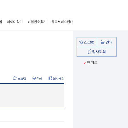
입
아이디찾기
비밀번호찾기
유료서비스안내
스크랩
인쇄
입사제의
맨위로
스크랩
인쇄
입사제의