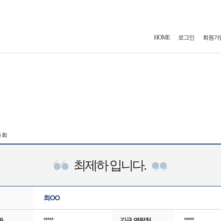
HOME
로그인
회원가
6 회
최제하 입니다.
최OO
화
*****
긴급 연락처
*****