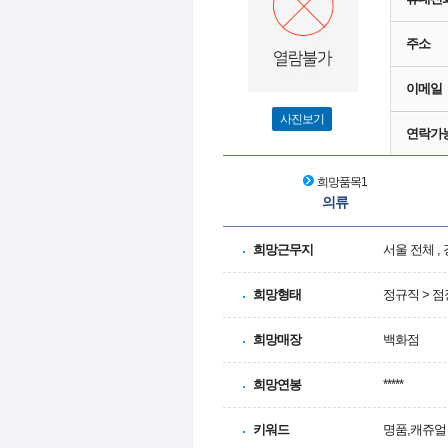
주소
이메일
사진보기
연락가
희망품목1
의류
희망근무지
서울 전체 ,
희망형태
정규직 > 점
희망매장
백화점
희망연봉
*****
키워드
명품,캐쥬얼