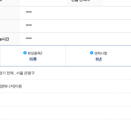
*****
*****
능시간
*****
희망품목2
경력사항
의류
8년
 경기 전체 , 서울 은평구
장(매니저)지원