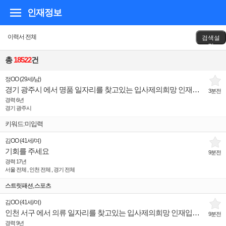
인재정보
이력서 전체
검색설
정
총
18522
건
정OO
(
29세
/
남
)
경기 광주시 에서 명품 일자리를 찾고있는 입사제의희망 인재입니다.
3분전
경력 6년
경기 광주시
키워드:미입력
김OO
(
41세
/
여
)
기회를 주세요
9분전
경력 17년
서울 전체 , 인천 전체 , 경기 전체
,
스트릿패션
스포츠
김OO
(
41세
/
여
)
인천 서구 에서 의류 일자리를 찾고있는 입사제의희망 인재입니다.
9분전
경력 9년