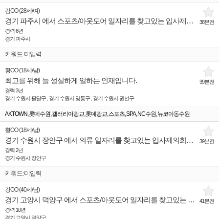
김OO
(
28세
/
여
)
경기 파주시 에서 스포츠/아웃도어 일자리를 찾고있는 입사제의희망 인재입니다.
38분전
경력 6년
경기 파주시
키워드:미입력
황OO
(
18세
/
남
)
최고를 위해 늘 성실하게 일하는 인재입니다.
39분전
경력 3년
경기 수원시 팔달구 , 경기 수원시 영통구 , 경기 수원시 권선구
,
,
,
,
,
,
,
AKTOWN
롯데수원
갤러리아광교
롯데광교
스포츠
SPA
NC수원
뉴코아동수원
황OO
(
18세
/
남
)
경기 수원시 장안구 에서 의류 일자리를 찾고있는 입사제의희망 인재입니다.
39분전
경력 2년
경기 수원시 장안구
키워드:미입력
강OO
(
40세
/
남
)
경기 고양시 덕양구 에서 스포츠/아웃도어 일자리를 찾고있는 입사제의희망 인재입니다.
41분전
경력 10년
경기 고양시 덕양구