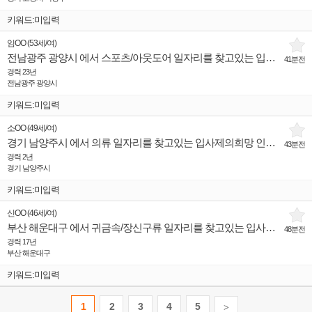
키워드:미입력
임OO
(
53세
/
여
)
전남광주 광양시 에서 스포츠/아웃도어 일자리를 찾고있는 입사제의희망 인재입니다.
41분전
경력 23년
전남광주 광양시
키워드:미입력
소OO
(
49세
/
여
)
경기 남양주시 에서 의류 일자리를 찾고있는 입사제의희망 인재입니다.
43분전
경력 2년
경기 남양주시
키워드:미입력
신OO
(
46세
/
여
)
부산 해운대구 에서 귀금속/장신구류 일자리를 찾고있는 입사제의희망 인재입니다.
48분전
경력 17년
부산 해운대구
키워드:미입력
1
2
3
4
5
>