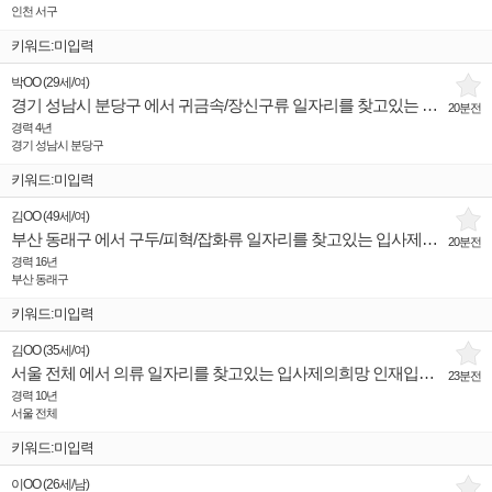
인천 서구
키워드:미입력
박OO
(
29세
/
여
)
경기 성남시 분당구 에서 귀금속/장신구류 일자리를 찾고있는 입사제의희망 인재입니다.
20분전
경력 4년
경기 성남시 분당구
키워드:미입력
김OO
(
49세
/
여
)
부산 동래구 에서 구두/피혁/잡화류 일자리를 찾고있는 입사제의희망 인재입니다.
20분전
경력 16년
부산 동래구
키워드:미입력
김OO
(
35세
/
여
)
서울 전체 에서 의류 일자리를 찾고있는 입사제의희망 인재입니다.
23분전
경력 10년
서울 전체
키워드:미입력
이OO
(
26세
/
남
)