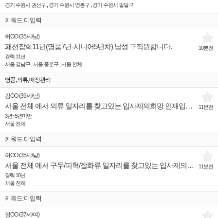
경기 수원시 권선구 , 경기 수원시 영통구 , 경기 수원시 팔달구
키워드:미입력
허OO
(
35세
/
남
)
패션잡화11년(명품7년-시니어5년차) 남성 구직원합니다.
10분전
경력 11년
서울 강남구 , 서울 종로구 , 서울 전체
,
,
명품
의류
매장관리
김OO
(
39세
/
남
)
서울 전체 에서 의류 일자리를 찾고있는 입사제의희망 인재입니다.
11분전
3년~5년미만
서울 전체
키워드:미입력
허OO
(
35세
/
남
)
서울 전체 에서 구두/피혁/잡화류 일자리를 찾고있는 입사제의희망 인재입니다.
11분전
경력 10년
서울 전체
키워드:미입력
정OO
(
37세
/
여
)