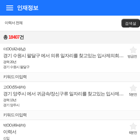
인재정보
이력서 전체
검색설
정
총
18407
건
이OO
(
42세
/
남
)
경기 수원시 팔달구 에서 의류 일자리를 찾고있는 입사제의희망 인재입니다.
방금전
경력 20년
경기 수원시 팔달구
키워드:미입력
고OO
(
55세
/
여
)
경기 양주시 에서 귀금속/장신구류 일자리를 찾고있는 입사제의희망 인재입니다.
5분전
경력 13년
경기 양주시
키워드:미입력
박OO
(
49세
/
여
)
이력서
6분전
신입