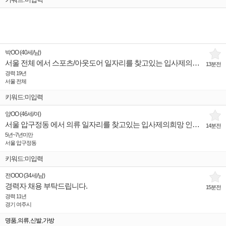
박OO
(
40세
/
남
)
서울 전체 에서 스포츠/아웃도어 일자리를 찾고있는 입사제의희망 인재입니다.
13분전
경력 19년
서울 전체
키워드:미입력
양OO
(
46세
/
여
)
서울 압구정동 에서 의류 일자리를 찾고있는 입사제의희망 인재입니다.
14분전
5년~7년미만
서울 압구정동
키워드:미입력
전OOO
(
34세
/
남
)
경력자 채용 부탁드립니다.
15분전
경력 11년
경기 여주시
,
,
,
명품
의류
신발
가방