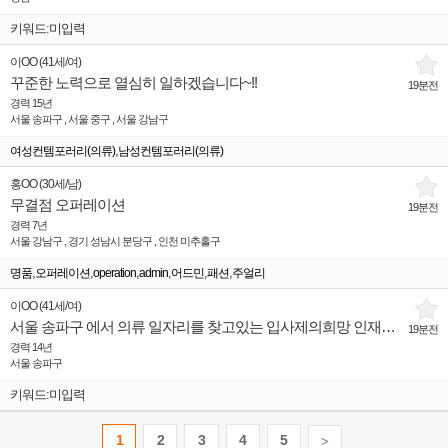
키워드:미입력
이OO
(
41세
/
여
)
꾸준한 노력으로 열심히 일하겠습니다~!!
19분전
경력 15년
서울 송파구 , 서울 중구 , 서울 강남구
,
여성컨템포러리(의류)
남성컨템포러리(의류)
홍OO
(
30세
/
남
)
무결점 오퍼레이션
19분전
경력 7년
서울 강남구 , 경기 성남시 분당구 , 인천 미추홀구
,
,
,
,
,
,
명품
오퍼레이션
operation
admin
어드민
패션
주얼리
이OO
(
41세
/
여
)
서울 송파구 에서 의류 일자리를 찾고있는 입사제의희망 인재입니다.
19분전
경력 14년
서울 송파구
키워드:미입력
1
2
3
4
5
>