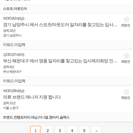
,
스포츠
아웃도어
박OO
(
42세
/
남
)
경기 남양주시 에서 스포츠/아웃도어 일자리를 찾고있는 입사제의희망 인재입니다.
25분전
경력 22년
경기 남양주시
키워드:미입력
강OO
(
37세
/
여
)
부산 해운대구 에서 명품 일자리를 찾고있는 입사제의희망 인재입니다.
29분전
경력 6년
부산 해운대구
키워드:미입력
박OO
(
39세
/
남
)
의류 브랜드 매니저 지원 합니다
35분전
경력 11년
서울 노원구
,
,
,
,
,
트렌드
컨템포러리
데님
미니멀
청바지
슬랙스
1
2
3
4
5
>