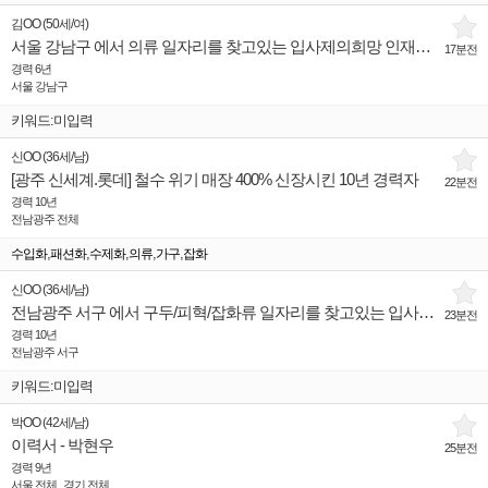
김OO
(
50세
/
여
)
서울 강남구 에서 의류 일자리를 찾고있는 입사제의희망 인재입니다.
17분전
경력 6년
서울 강남구
키워드:미입력
신OO
(
36세
/
남
)
[광주 신세계.롯데] 철수 위기 매장 400% 신장시킨 10년 경력자
22분전
경력 10년
전남광주 전체
,
,
,
,
,
수입화
패션화
수제화
의류
가구
잡화
신OO
(
36세
/
남
)
전남광주 서구 에서 구두/피혁/잡화류 일자리를 찾고있는 입사제의희망 인재입니다.
23분전
경력 10년
전남광주 서구
키워드:미입력
박OO
(
42세
/
남
)
이력서 - 박현우
25분전
경력 9년
서울 전체 , 경기 전체