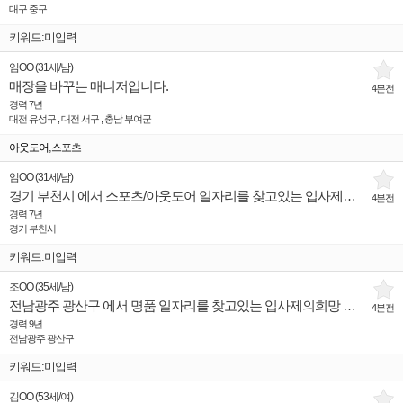
대구 중구
키워드:미입력
임OO
(
31세
/
남
)
매장을 바꾸는 매니저입니다.
4분전
경력 7년
대전 유성구 , 대전 서구 , 충남 부여군
,
아웃도어
스포츠
임OO
(
31세
/
남
)
경기 부천시 에서 스포츠/아웃도어 일자리를 찾고있는 입사제의희망 인재입니다.
4분전
경력 7년
경기 부천시
키워드:미입력
조OO
(
35세
/
남
)
전남광주 광산구 에서 명품 일자리를 찾고있는 입사제의희망 인재입니다.
4분전
경력 9년
전남광주 광산구
키워드:미입력
김OO
(
53세
/
여
)