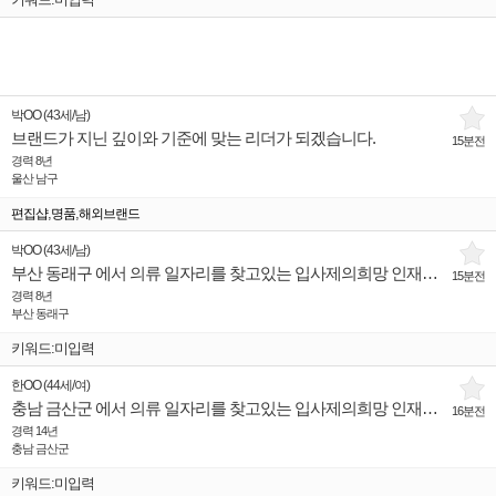
박OO
(
43세
/
남
)
브랜드가 지닌 깊이와 기준에 맞는 리더가 되겠습니다.
15분전
경력 8년
울산 남구
,
,
편집샵
명품
해외브랜드
박OO
(
43세
/
남
)
부산 동래구 에서 의류 일자리를 찾고있는 입사제의희망 인재입니다.
15분전
경력 8년
부산 동래구
키워드:미입력
한OO
(
44세
/
여
)
충남 금산군 에서 의류 일자리를 찾고있는 입사제의희망 인재입니다.
16분전
경력 14년
충남 금산군
키워드:미입력