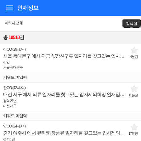
인재정보
이력서 전체
검색설
정
총
18518
건
이OO
(
29세
/
남
)
서울 동대문구 에서 귀금속/장신구류 일자리를 찾고있는 입사제의희망 인재입니다.
4분전
신입
서울 동대문구
키워드:미입력
한OO
(
42세
/
여
)
대전 서구 에서 의류 일자리를 찾고있는 입사제의희망 인재입니다.
11분전
경력 21년
대전 서구
키워드:미입력
임OO
(
24세
/
여
)
경기 여주시 에서 뷰티/화장품류 일자리를 찾고있는 입사제의희망 인재입니다.
17분전
경력 1년