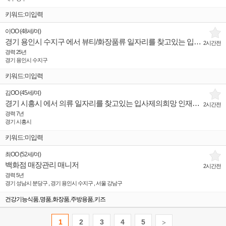
키워드:미입력
이OO
(
48세
/
여
)
경기 용인시 수지구 에서 뷰티/화장품류 일자리를 찾고있는 입사제의희망 인재입니다.
2시간전
경력 25년
경기 용인시 수지구
키워드:미입력
김OO
(
45세
/
여
)
경기 시흥시 에서 의류 일자리를 찾고있는 입사제의희망 인재입니다.
2시간전
경력 7년
경기 시흥시
키워드:미입력
최OO
(
52세
/
여
)
백화점 매장관리 매니저
2시간전
경력 5년
경기 성남시 분당구 , 경기 용인시 수지구 , 서울 강남구
,
,
,
,
건강기능식품
명품
화장품
주방용품
키즈
1
2
3
4
5
>