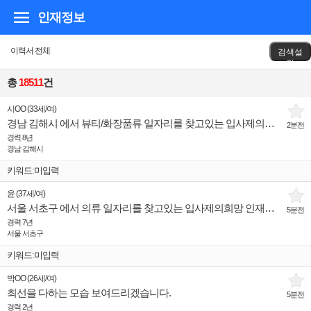
인재정보
이력서 전체
검색설
정
총
18511
건
시OO
(
33세
/
여
)
경남 김해시 에서 뷰티/화장품류 일자리를 찾고있는 입사제의희망 인재입니다.
2분전
경력 8년
경남 김해시
키워드:미입력
윤
(
37세
/
여
)
서울 서초구 에서 의류 일자리를 찾고있는 입사제의희망 인재입니다.
5분전
경력 7년
서울 서초구
키워드:미입력
박OO
(
26세
/
여
)
최선을 다하는 모습 보여드리겠습니다.
5분전
경력 2년