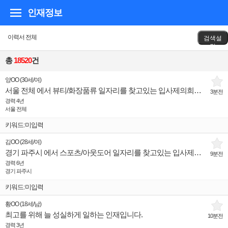
인재정보
이력서 전체
검색설
정
총
18520
건
양OO
(
30세
/
여
)
서울 전체 에서 뷰티/화장품류 일자리를 찾고있는 입사제의희망 인재입니다.
3분전
경력 4년
서울 전체
키워드:미입력
김OO
(
28세
/
여
)
경기 파주시 에서 스포츠/아웃도어 일자리를 찾고있는 입사제의희망 인재입니다.
9분전
경력 6년
경기 파주시
키워드:미입력
황OO
(
18세
/
남
)
최고를 위해 늘 성실하게 일하는 인재입니다.
10분전
경력 3년