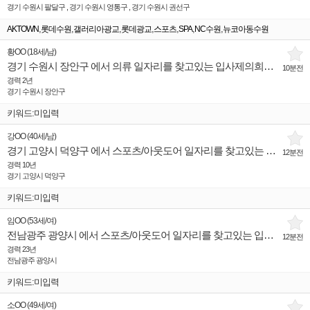
경기 수원시 팔달구 , 경기 수원시 영통구 , 경기 수원시 권선구
,
,
,
,
,
,
,
AKTOWN
롯데수원
갤러리아광교
롯데광교
스포츠
SPA
NC수원
뉴코아동수원
황OO
(
18세
/
남
)
경기 수원시 장안구 에서 의류 일자리를 찾고있는 입사제의희망 인재입니다.
10분전
경력 2년
경기 수원시 장안구
키워드:미입력
강OO
(
40세
/
남
)
경기 고양시 덕양구 에서 스포츠/아웃도어 일자리를 찾고있는 입사제의희망 인재입니다.
12분전
경력 10년
경기 고양시 덕양구
키워드:미입력
임OO
(
53세
/
여
)
전남광주 광양시 에서 스포츠/아웃도어 일자리를 찾고있는 입사제의희망 인재입니다.
12분전
경력 23년
전남광주 광양시
키워드:미입력
소OO
(
49세
/
여
)