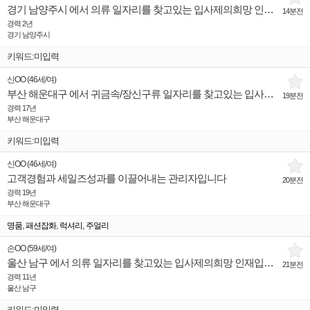
경기 남양주시 에서 의류 일자리를 찾고있는 입사제의희망 인재입니다.
14분전
경력 2년
경기 남양주시
키워드:미입력
신OO
(
46세
/
여
)
부산 해운대구 에서 귀금속/장신구류 일자리를 찾고있는 입사제의희망 인재입니다.
19분전
경력 17년
부산 해운대구
키워드:미입력
신OO
(
46세
/
여
)
고객경험과 세일즈성과를 이끌어내는 관리자입니다
20분전
경력 19년
부산 해운대구
,
,
,
명품
패션잡화
럭셔리
주얼리
손OO
(
59세
/
여
)
울산 남구 에서 의류 일자리를 찾고있는 입사제의희망 인재입니다.
21분전
경력 11년
울산 남구
키워드:미입력