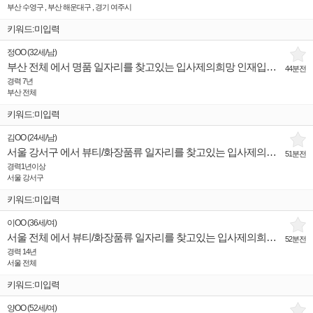
부산 수영구 , 부산 해운대구 , 경기 여주시
키워드:미입력
정OO
(
32세
/
남
)
부산 전체 에서 명품 일자리를 찾고있는 입사제의희망 인재입니다.
44분전
경력 7년
부산 전체
키워드:미입력
김OO
(
24세
/
남
)
서울 강서구 에서 뷰티/화장품류 일자리를 찾고있는 입사제의희망 인재입니다.
51분전
경력1년이상
서울 강서구
키워드:미입력
이OO
(
36세
/
여
)
서울 전체 에서 뷰티/화장품류 일자리를 찾고있는 입사제의희망 인재입니다.
52분전
경력 14년
서울 전체
키워드:미입력
양OO
(
52세
/
여
)