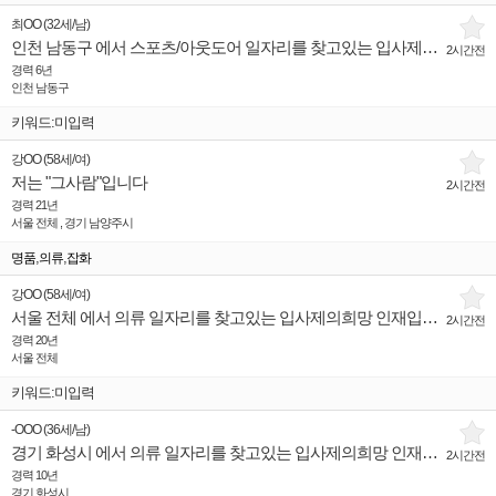
최OO
(
32세
/
남
)
인천 남동구 에서 스포츠/아웃도어 일자리를 찾고있는 입사제의희망 인재입니다.
2시간전
경력 6년
인천 남동구
키워드:미입력
강OO
(
58세
/
여
)
저는 "그사람"입니다
2시간전
경력 21년
서울 전체 , 경기 남양주시
,
,
명품
의류
잡화
강OO
(
58세
/
여
)
서울 전체 에서 의류 일자리를 찾고있는 입사제의희망 인재입니다.
2시간전
경력 20년
서울 전체
키워드:미입력
-OOO
(
36세
/
남
)
경기 화성시 에서 의류 일자리를 찾고있는 입사제의희망 인재입니다.
2시간전
경력 10년
경기 화성시