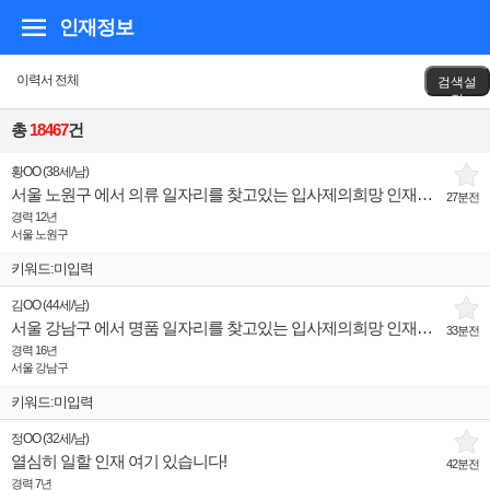
인재정보
이력서 전체
검색설
정
총
18467
건
황OO
(
38세
/
남
)
서울 노원구 에서 의류 일자리를 찾고있는 입사제의희망 인재입니다.
27분전
경력 12년
서울 노원구
키워드:미입력
김OO
(
44세
/
남
)
서울 강남구 에서 명품 일자리를 찾고있는 입사제의희망 인재입니다.
33분전
경력 16년
서울 강남구
키워드:미입력
정OO
(
32세
/
남
)
열심히 일할 인재 여기 있습니다!
42분전
경력 7년