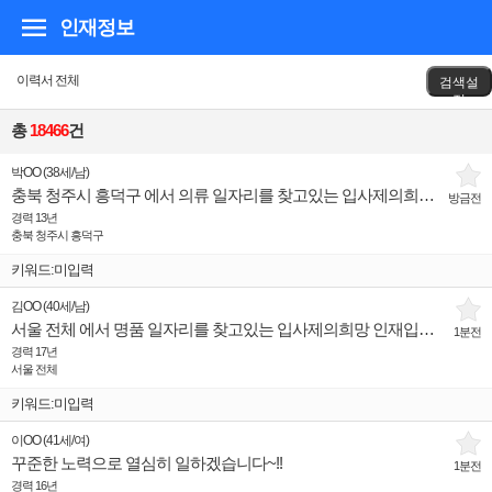
인재정보
이력서 전체
검색설
정
총
18466
건
박OO
(
38세
/
남
)
충북 청주시 흥덕구 에서 의류 일자리를 찾고있는 입사제의희망 인재입니다.
방금전
경력 13년
충북 청주시 흥덕구
키워드:미입력
김OO
(
40세
/
남
)
서울 전체 에서 명품 일자리를 찾고있는 입사제의희망 인재입니다.
1분전
경력 17년
서울 전체
키워드:미입력
이OO
(
41세
/
여
)
꾸준한 노력으로 열심히 일하겠습니다~!!
1분전
경력 16년