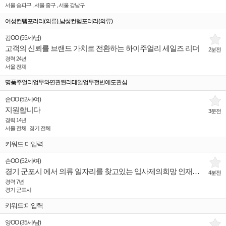
서울 송파구 , 서울 중구 , 서울 강남구
,
여성컨템포러리(의류)
남성컨템포러리(의류)
김OO
(
55세
/
남
)
고객의 신뢰를 브랜드 가치로 전환하는 하이주얼리 세일즈 리더
2분전
경력 24년
서울 전체
명품주얼리업무와연관된리테일업무전반에도관심
손OO
(
52세
/
여
)
지원합니다
3분전
경력 14년
서울 전체 , 경기 전체
키워드:미입력
손OO
(
52세
/
여
)
경기 군포시 에서 의류 일자리를 찾고있는 입사제의희망 인재입니다.
4분전
경력 7년
경기 군포시
키워드:미입력
양OO
(
35세
/
남
)