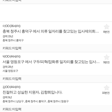
이OO
(
36세
/
여
)
충북 청주시 흥덕구 에서 의류 일자리를 찾고있는 입사제의희망 인재입니다.
8분전
경력 15년
충북 청주시 흥덕구
키워드:미입력
박OO
(
44세
/
여
)
서울 영등포구 에서 구두/피혁/잡화류 일자리를 찾고있는 입사제의희망 인재입니다.
9분전
경력 20년
서울 영등포구
키워드:미입력
김OO
(
44세
/
여
)
친절하고 성실한 지원자, 김향희입니다.
10분전
경력 9년
충북 청주시 상당구 , 충북 청주시 흥덕구 , 충북 청주시 청원구
키워드:미입력