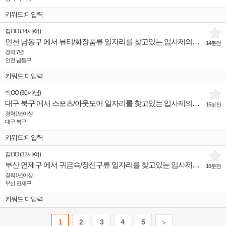
키워드:미입력
김OO
(
34세
/
여
)
인천 남동구 에서 뷰티/화장품류 일자리를 찾고있는 입사제의희망 인재입니다.
14분전
경력 7년
인천 남동구
키워드:미입력
백OO
(
30세
/
남
)
대구 북구 에서 스포츠/아웃도어 일자리를 찾고있는 입사제의희망 인재입니다.
16분전
경력1년이상
대구 북구
키워드:미입력
김OO
(
32세
/
여
)
부산 연제구 에서 귀금속/장신구류 일자리를 찾고있는 입사제의희망 인재입니다.
16분전
경력1년이상
부산 연제구
키워드:미입력
1
2
3
4
5
>