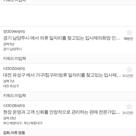
정OO
(
44세
/
여
)
경기 남양주시 에서 의류 일자리를 찾고있는 입사제의희망 인재입니다.
59분전
경력 5년
경기 남양주시
키워드:미입력
이OO
(
53세
/
여
)
대전 유성구 에서 가구/침구/리빙류 일자리를 찾고있는 입사제의희망 인재입니다.
1시간전
경력 7년
대전 유성구
키워드:미입력
이OO
(
38세
/
여
)
현장 운영과 고객 신뢰를 안정적으로 관리하는 판매 전문가입니다
1시간전
경력 13년
부산 해운대구 , 부산 해운대구
,
,
잡화
의류
명품