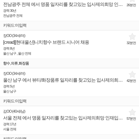
전남광주 전체 에서 명품 일자리를 찾고있는 입사제의희망 인재입니다.
26분전
경력 30년
전남광주 전체
키워드:미입력
장OO
(
34세
/
여
)
[cread][현대울산]니치향수 브랜드 시니어 채용
32분전
경력 8년
울산 남구 , 울산 전체
,
,
향수
의류
화장품
장OO
(
34세
/
여
)
울산 남구 에서 뷰티/화장품류 일자리를 찾고있는 입사제의희망 인재입니다.
42분전
경력 5년
울산 남구
키워드:미입력
김OO
(
40세
/
남
)
서울 전체 에서 명품 일자리를 찾고있는 입사제의희망 인재입니다.
57분전
경력 17년
서울 전체
키워드:미입력