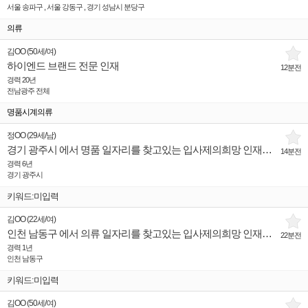
서울 송파구 , 서울 강동구 , 경기 성남시 분당구
의류
김OO
(
50세
/
여
)
하이엔드 브랜드 전문 인재
12분전
경력 20년
전남광주 전체
명품시계의류
정OO
(
29세
/
남
)
경기 광주시 에서 명품 일자리를 찾고있는 입사제의희망 인재입니다.
14분전
경력 6년
경기 광주시
키워드:미입력
김OO
(
22세
/
여
)
인천 남동구 에서 의류 일자리를 찾고있는 입사제의희망 인재입니다.
22분전
경력 1년
인천 남동구
키워드:미입력
김OO
(
50세
/
여
)