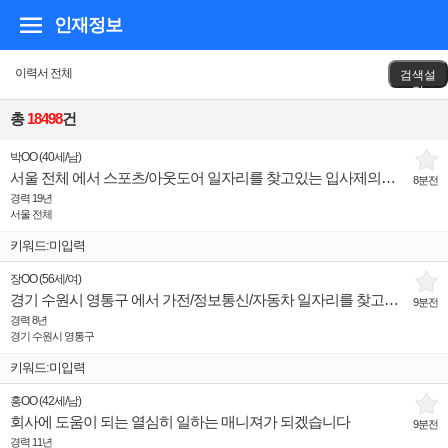
인재정보
이력서 전체
검색설
정
총
18498
건
박OO
(
40세
/
남
)
서울 전체 에서 스포츠/아웃도어 일자리를 찾고있는 입사제의희망 인재입니다.
8분전
경력 19년
서울 전체
키워드:미입력
장OO
(
56세
/
여
)
경기 수원시 영통구 에서 가전/정보통신/자동차 일자리를 찾고있는 입사제의희망 인재입니다.
9분전
경력 8년
경기 수원시 영통구
키워드:미입력
홍OO
(
42세
/
남
)
회사에 도움이 되는 열심히 일하는 매니져가 되겠습니다
9분전
경력 11년