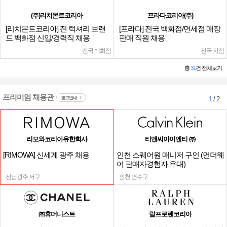
(주)리치몬트코리아
프라다코리아(주)
[리치몬트코리아] 전 럭셔리 브랜
[프라다] 전국 백화점/면세점 매장
드 백화점 신입/경력직 채용
판매 직원 채용
전국 백화점
전국 지점
총
31
건 전체보기
프리미엄 채용관
광고안내
1
/ 2
리모와코리아유한회사
티앤씨아이엔티 ㈜
[RIMOWA] 신세계 광주 채용
인천 스퀘어원 매니저 구인 (언더웨
어 판매자경험자 우대)
전남광주 서구
인천 연수구
㈜휴머니스트
랄프로렌코리아