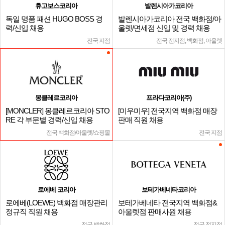
휴고보스코리아
발렌시아가코리아
독일 명품 패션 HUGO BOSS 경
발렌시아가코리아 전국 백화점/아
력/신입 채용
울렛/면세점 신입 및 경력 채용
전국 지점
전국 전지점, 백화점, 아울렛
몽클레르코리아
프라다코리아(주)
[MONCLER] 몽클레르코리아 STO
[미우미우] 전국지역 백화점 매장
RE 각 부문별 경력/신입 채용
판매 직원 채용
전국 백화점/아울렛/쇼핑몰
전국 지점
로에베 코리아
보테가베네타코리아
로에베(LOEWE) 백화점 매장관리
보테가베네타 전국지역 백화점&
정규직 직원 채용
아울렛점 판매사원 채용
전국 백화점
전국 전지점