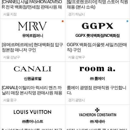
[CHANEL] 샤넬 FASHION ADVISO
[랄프로렌코리아] 직영 스토어 직원
R 전국 백화점/면세점 판매사원 채
채용 (본사 소속)
용
서울 지점
경기 하남시
유메르컴퍼니
GGPX 롯데백화점/NC백화점
[유메르/메르레브] 현대백화점 압구
GGPX 백화점,아울렛 세일즈(판매
정본점 매니저 구인
직) 구인
서울 강남구
서울 강북구
신원글로벌
㈜ 룸에이
[CANALI] 이탈리아 럭셔리 맨즈 까
룸에이 광명점 판매직원 구인합니
날리 매장 본사직영 판매사원 채용
다.
서울 중구
경기 광명시
㈜휴머니스트
㈜ 제네바