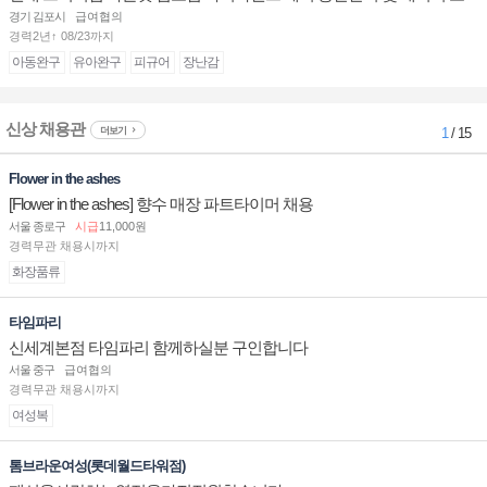
십니다.
경기 김포시
급여협의
경력2년↑ 08/23까지
아동완구
유아완구
피규어
장난감
신상 채용관
더보기
1
/ 15
Flower in the ashes
[Flower in the ashes] 향수 매장 파트타이머 채용
서울 종로구
시급
11,000원
경력무관 채용시까지
화장품류
타임파리
신세계본점 타임파리 함께하실분 구인합니다
서울 중구
급여협의
경력무관 채용시까지
여성복
톰브라운여성(롯데월드타워점)