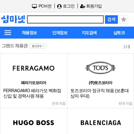
PC버전
로그인
회원가입
채용정보
인재정보
지도검색
샵토크
그랜드 채용관
광고안내
1
/ 3
페라가모코리아
(주)토즈코리아
FERRAGAMO 페라가모 백화점
토즈코리아 정규직 채용 (보훈대
신입 및 경력사원 채용
상자 우대)
전국 지점
전국 지점