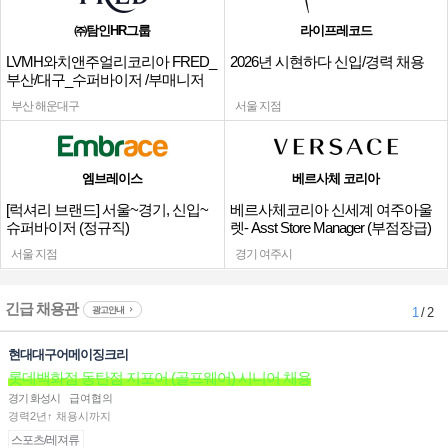
㈜탐인HR그룹
라이프레코드
LVMH와치앤주얼리코리아 FRED_
2026년 시현하다 신입/경력 채용
부산/대구_수퍼바이저 /부매니저
채용
부산 해운대구
서울 지점
엠브레이스
베르사체 코리아
[럭셔리 브랜드] 서울~경기, 신입~
베르사체코리아 신세계 여주아울
슈퍼바이저 (정규직)
렛- Asst Store Manager (부점장급)
채용
서울 지점
경기 여주시
긴급 채용관
광고안내
1
/ 2
현대대구어메이징크리
롯데백화점 동탄점 지포어 (골프웨어) 시니어 채용
경기 화성시
급여협의
경력2년↑ 채용시까지
스포츠/레져류