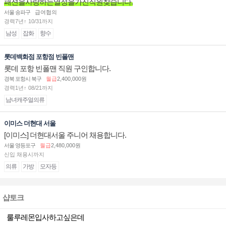
패션을사랑하는열정을가진직원찾습니다.
서울 송파구
급여협의
경력7년↑ 10/31까지
남성
잡화
향수
롯데백화점 포항점 빈폴맨
롯데 포항 빈폴맨 직원 구인합니다.
경북 포항시 북구
월급
2,400,000원
경력1년↑ 08/21까지
남녀캐주얼의류
이미스 더현대 서울
[이미스] 더현대서울 주니어 채용합니다.
서울 영등포구
월급
2,480,000원
신입 채용시까지
의류
가방
모자등
샵토크
룰루레몬입사하고싶은데