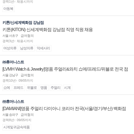
경력1년↑ 채용시까지
아동복
키톤/신세계백화점 강남점
키톤(KITON) 신세계백화점 강남점 직영 직원 채용
서울 서초구
급여협의
경력3년↑ 채용시까지
여성의류
남성의류
악세사리
㈜휴머니스트
[LVMH Watch & Jewelry]명품 주얼리&와치 쇼메/프레드/위블로 전국 점
장/부점장/판매사원 채용
서울 강남구
급여협의
경력10년↑ 09/05까지
쇼메
프레드
위블로
명품
주얼리
시계
㈜휴머니스트
[DAMIANI]명품 주얼리 다미아니 코리아 전국(서울/경기/부산) 백화점
부점장/판매사원 채용
서울 송파구
급여협의
경력8년↑ 09/05까지
시계및귀금속제품