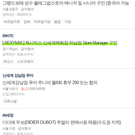
그랭드보떼 성수 플래그쉽스토어 매니저 및 시니어 구인 (중국어 가능
자)
서울 성동구
급여협의
경력3년↑ 08/20까지
캐쥬얼의류
잡화
캐쥬얼가방
볼캡
가방
㈜비치
[ XEXYMIX ] 젝시믹스 신세계백화점 하남점 Store Manager 구인
경기 하남시
급여협의
경력3년↑ 채용시까지
레깅스
스포츠웨어
신세계 강남점 푸마
신세계강남점 푸마 주니어 월6회 휴무 250 또는 협의
서울 서초구
월급
2,500,000원
신입 08/21까지
의류신발
㈜세정
디디에 두보(DIDIER DUBOT) 주얼리 판매사원 채용(수도권 지역)
서울 지점
급여협의
경력5년↑ 채용시까지