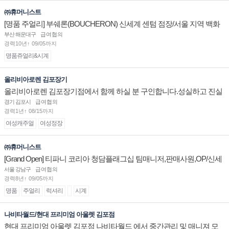
㈜휴머니스트
[명품 주얼리] 부쉐론(BOUCHERON) 신세계 센텀 점장/서울 지역 백화
점 판매사원 채용
부산 해운대구
급여협의
경력10년↑ 09/05까지
명품쥬얼리&시계
올리비아로렌 김포장기
올리비아로렌 김포장기점에서 함께 하실 분 구인합니다.성실하고 진실
된 마음 하나면 됩니다.
경기 김포시
급여협의
경력1년↑ 08/15까지
여성캐주얼
여성정장
㈜휴머니스트
[Grand Open] 티파니 코리아 청담플래그십 팀매니저,판매사원,OP/신세
계대전 판매사원 채용
서울 강남구
급여협의
경력8년↑ 09/05까지
명품
주얼리
럭셔리
시계
나비타월드/현대 프리미엄 아울렛 김포점
현대 프리미엄 아울렛 김포점 나비타월드 에서 중간관리 및 매니져 모