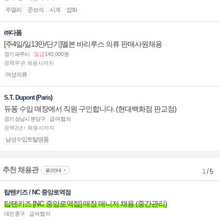
주얼리
준보석
시계
잡화
㈜다폼
[주4일/일13만/단기]멜본 바리루스 의류 판매사원채용
경기 파주시
일급
140,000원
경력무관 채용시까지
여성의류
S.T. Dupont (Paris)
듀퐁 수입 매장에서 직원 구인합니다. (현대백화점 판교점)
경기 성남시 분당구
급여협의
경력2년↑ 채용시까지
남성수입토탈명품
추천 채용관
광고안내
1
/ 5
탑텐키즈 / NC 중앙로역점
탑텐키즈 [NC 중앙로역점] 매장 매니저 채용 (중간관리)
대전 중구
급여협의