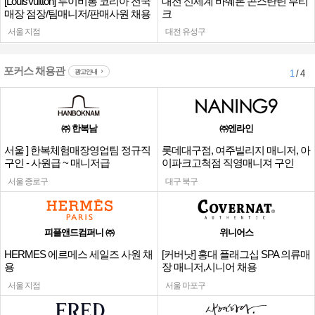
[LouisVuitton] 루이비통 코리아 전국
대전 신세계 바쉐론 콘스탄틴 부티
매장 점장/팀매니저/판매사원 채용
크
서울 지점
대전 유성구
포커스 채용관
광고안내
1
/ 4
㈜ 한복남
㈜엔라인
서울 ] 한복체험매장영업팀 정규직
롯데대구점, 여주빌리지 매니저, 아
구인 - 사원급 ~ 매니저급
이파크고척점 직영매니져 구인
서울 종로구
대구 북구
피플앤드컴퍼니 ㈜
위니어스
HERMES 에르메스 세일즈 사원 채
[커버낫] 홍대 플래그십 SPA 의류매
용
장 매니저,시니어 채용
서울 지점
서울 마포구