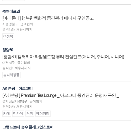
㈜엔에프엘
[마레몬떼] 행복한백화점 중간관리 매니저 구인공고
서울 양천구
급여협의
경력1년↑ 채용시까지
여성복
청담30
[청담30] 갤러리아 타임월드점 뷰티 컨설턴트(매니저, 주니어, 시니어)
채용
대전 서구
급여협의
경력년↑ 채용시까지
뷰티화장품
AK 분당 _ 아르고티
[ AK 분당 ] Premium Tea Lounge _ 아르고티 중간관리 운영자 구인 _
경기 성남시 분당구
급여협의
경력3년↑ 채용시까지
카페
티카페
커피
베이커리
그랭드보떼 성수 플래그쉽스토어