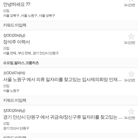
안녕하세요 ??
1시간전
신입
서울 강북구 , 서울 노원구 , 서울 성북구
키워드:미입력
장OO
(
20세
/
남
)
장석주 이력서
1시간전
신입
서울 전체 , 부산 전체 , 경기 안산시 단원구
,
,
슈프림
팔라스
크롬하츠
조OO
(
47세
/
여
)
서울 노원구 에서 의류 일자리를 찾고있는 입사제의희망 인재입니다.
1시간전
신입
서울 노원구
키워드:미입력
장OO
(
20세
/
남
)
경기 안산시 단원구 에서 귀금속/장신구류 일자리를 찾고있는 입사제의희망 인재입니다.
1시간전
신입
경기 안산시 단원구
키워드:미입력