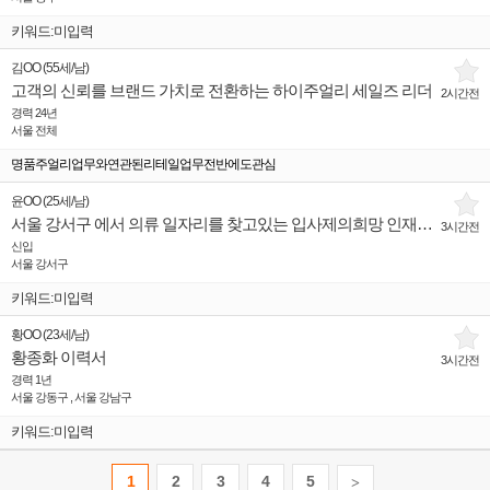
키워드:미입력
김OO
(
55세
/
남
)
고객의 신뢰를 브랜드 가치로 전환하는 하이주얼리 세일즈 리더
2시간전
경력 24년
서울 전체
명품주얼리업무와연관된리테일업무전반에도관심
윤OO
(
25세
/
남
)
서울 강서구 에서 의류 일자리를 찾고있는 입사제의희망 인재입니다.
3시간전
신입
서울 강서구
키워드:미입력
황OO
(
23세
/
남
)
황종화 이력서
3시간전
경력 1년
서울 강동구 , 서울 강남구
키워드:미입력
1
2
3
4
5
>