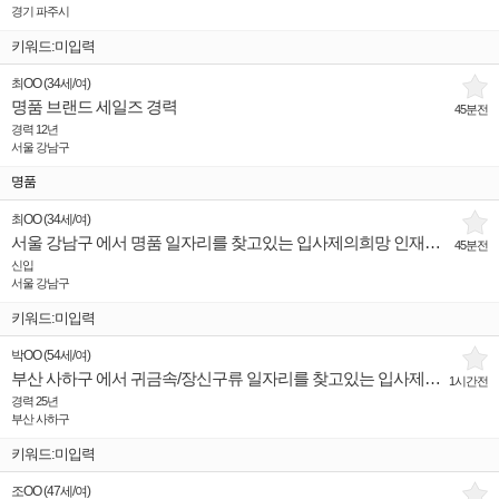
경기 파주시
키워드:미입력
최OO
(
34세
/
여
)
명품 브랜드 세일즈 경력
45분전
경력 12년
서울 강남구
명품
최OO
(
34세
/
여
)
서울 강남구 에서 명품 일자리를 찾고있는 입사제의희망 인재입니다.
45분전
신입
서울 강남구
키워드:미입력
박OO
(
54세
/
여
)
부산 사하구 에서 귀금속/장신구류 일자리를 찾고있는 입사제의희망 인재입니다.
1시간전
경력 25년
부산 사하구
키워드:미입력
조OO
(
47세
/
여
)