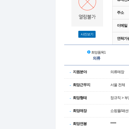
주소
이메일
사진보기
연락가
희망품목1
의류
지원분야
의류매장
희망근무지
서울 전체
희망형태
정규직 > 
희망매장
쇼핑몰/패션
희망연봉
*****