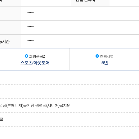
*****
*****
능시간
*****
희망품목2
경력사항
스포츠/아웃도어
5년
부점장(부매니저)급지원 경력직(시니어)급지원
몰