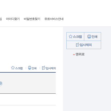
입
아이디찾기
비밀번호찾기
유료서비스안내
스크랩
인쇄
입사제의
맨위로
스크랩
인쇄
입사제의