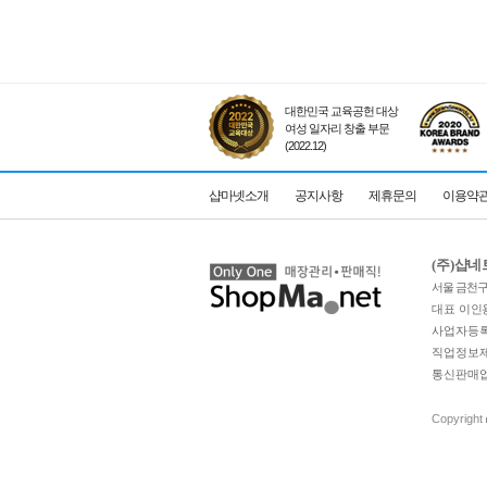
대한민국 교육공헌 대상
여성 일자리 창출 부문
(2022.12)
샵마넷소개
공지사항
제휴문의
이용약
(주)샵
서울 금천구 
대표 이인
사업자등록번
직업정보제공
통신판매업 
Copyright