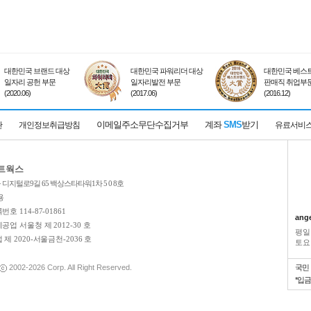
대한민국 브랜드 대상
대한민국 파워리더 대상
대한민국 베스트
일자리 공헌 부문
일자리발전 부문
판매직 취업부
(2020.06)
(2017.06)
(2016.12)
이메일주소무단수집거부
계좌
SMS
받기
관
개인정보취급방침
유료서비
네트웍스
디지털로9길 65 백상스타타워1차 5 0 8호
용
호 114-87-01861
ang
업 서울청 제 2012-30 호
평일
제 2020-서울금천-2036 호
토요일
2002-2026
Corp. All Right Reserved.
국민
*입