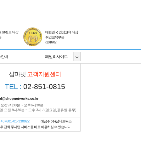
 브랜드 대상
대한민국 인성교육 대상
문
취업교육부문
(2016.07)
스안내
샵마넷
고객지원센터
TEL :
02-851-0815
el@shopnetworks.co.kr
 오전9시30분 ~ 오후6시30분
 오전 9시30분 ~ 오후 3시 / (일요일,공휴일 휴무)
437601-01-330022
예금주 (주)샵네트웍스
금후 전화 주시면 서비스를 바로 이용하실 수 있습니다.