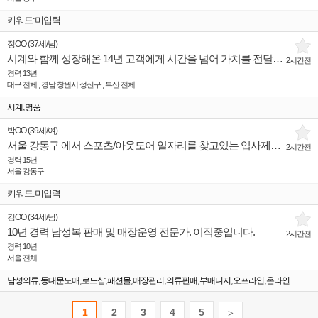
키워드:미입력
정OO
(
37세
/
남
)
시계와 함께 성장해온 14년 고객에게 시간을 넘어 가치를 전달하는 사람이 되겠습니다.
2시간전
경력 13년
대구 전체 , 경남 창원시 성산구 , 부산 전체
,
시계
명품
박OO
(
39세
/
여
)
서울 강동구 에서 스포츠/아웃도어 일자리를 찾고있는 입사제의희망 인재입니다.
2시간전
경력 15년
서울 강동구
키워드:미입력
김OO
(
34세
/
남
)
10년 경력 남성복 판매 및 매장운영 전문가. 이직중입니다.
2시간전
경력 10년
서울 전체
,
,
,
,
,
,
,
,
남성의류
동대문도매
로드샵
패션몰
매장관리
의류판매
부매니저
오프라인
온라인
1
2
3
4
5
>