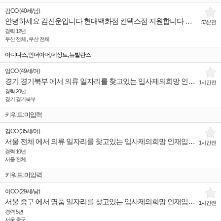
김OO
(
40세
/
남
)
안녕하세요 김진운입니다 현대백화점 킨텍스점 지원합니다 잘부탁드리겠습니다!
53분전
경력 12년
부산 전체 , 부산 전체
,
,
,
아디다스
언더아머
데상트
뉴발란스
임OO
(
49세
/
여
)
경기 경기북부 에서 의류 일자리를 찾고있는 입사제의희망 인재입니다.
1시간전
경력 20년
경기 경기북부
키워드:미입력
김OO
(
35세
/
여
)
서울 전체 에서 의류 일자리를 찾고있는 입사제의희망 인재입니다.
1시간전
경력 10년
서울 전체
키워드:미입력
이OO
(
29세
/
남
)
서울 중구 에서 명품 일자리를 찾고있는 입사제의희망 인재입니다.
1시간전
경력 5년
서울 중구