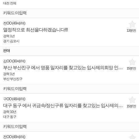
대전 전체
키워드:미입력
전OO
(
49세
/
여
)
열정적으로 최선을다하겠습니다!!!
13분전
경력 1년
경기 김포시
판매
김OO
(
30세
/
여
)
부산 부산진구 에서 명품 일자리를 찾고있는 입사제의희망 인재입니다.
15분전
경력 1년
부산 부산진구
키워드:미입력
구OO
(
48세
/
여
)
대구 동구 에서 귀금속/장신구류 일자리를 찾고있는 입사제의희망 인재입니다.
15분전
경력 10년
대구 동구
키워드:미입력
전OO
(
49세
/
여
)