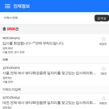
인재정보
이력서 전체
검색설
정
총
18506
건
백OO
(
49세
/
여
)
입사를 희망합니다~^^연락 부탁드립니다.
방금전
경력 16년
서울 전체 , 경기 전체
의류
김OO
(
30세
/
여
)
서울 전체 에서 뷰티/화장품류 일자리를 찾고있는 입사제의희망 인재입니다.
2분전
경력 9년
서울 전체
키워드:미입력
임OO
(
28세
/
남
)
대전 전체 에서 뷰티/화장품류 일자리를 찾고있는 입사제의희망 인재입니다.
10분전
경력 8년