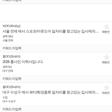
박OO
(
40세
/
남
)
서울 전체 에서 스포츠/아웃도어 일자리를 찾고있는 입사제의희망 인재입니다.
50분전
경력 19년
서울 전체
키워드:미입력
홍OO
(
26세
/
여
)
2026 홍사민 이력서입니다.
50분전
경력 3년
대구 전체
키워드:미입력
홍OO
(
26세
/
여
)
대구 수성구 에서 뷰티/화장품류 일자리를 찾고있는 입사제의희망 인재입니다.
51분전
신입
대구 수성구
키워드:미입력