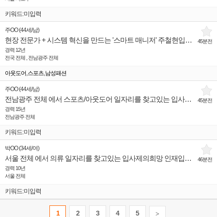
키워드:미입력
주OO
(
44세
/
남
)
현장 전문가 + 시스템 혁신을 만드는 '스마트 매니저' 주철현입니다.
45분전
경력 12년
전국 전체 , 전남광주 전체
,
,
아웃도어
스포츠
남성패션
주OO
(
44세
/
남
)
전남광주 전체 에서 스포츠/아웃도어 일자리를 찾고있는 입사제의희망 인재입니다.
45분전
경력 15년
전남광주 전체
키워드:미입력
박OO
(
34세
/
여
)
서울 전체 에서 의류 일자리를 찾고있는 입사제의희망 인재입니다.
46분전
경력 10년
서울 전체
키워드:미입력
1
2
3
4
5
>