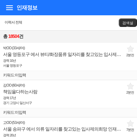
인재정보
이력서 전체
검색설
정
총
18504
건
박OO
(
33세
/
여
)
서울 영등포구 에서 뷰티/화장품류 일자리를 찾고있는 입사제의희망 인재입니다.
2분전
경력 10년
서울 영등포구
키워드:미입력
김OO
(
60세
/
여
)
책임을다하는사람
2분전
경력 17년
경기 고양시 일산서구
키워드:미입력
고OO
(
53세
/
여
)
서울 송파구 에서 의류 일자리를 찾고있는 입사제의희망 인재입니다.
7분전
경력 20년