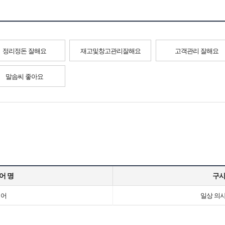
정리정돈 잘해요
재고및창고관리잘해요
고객관리 잘해요
말솜씨 좋아요
어 명
구
영어
일상 의