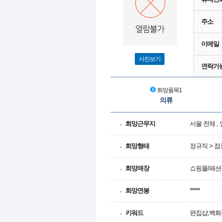
주소
이메일
사진보기
연락가
희망품목1
의류
희망근무지
서울 전체 ,
희망형태
정규직 > 점
희망매장
쇼핑몰/패션
희망연봉
*****
키워드
편집샵,백화