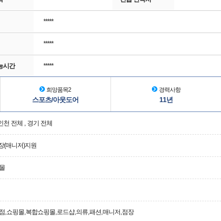
*****
*****
능시간
*****
희망품목2
경력사항
스포츠/아웃도어
11년
 인천 전체 , 경기 전체
장(매니저)지원
몰
점,쇼핑몰,복합쇼핑몰,로드샵,의류,패션,매니저,점장