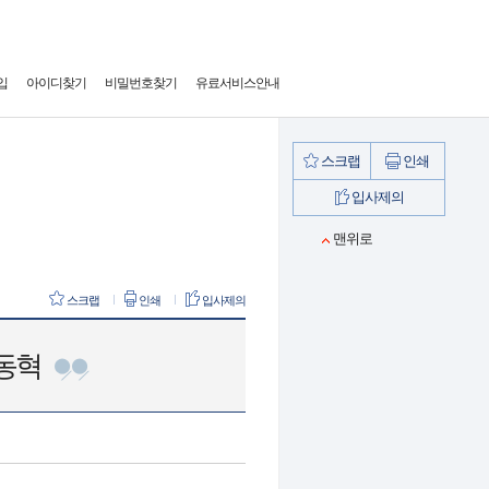
입
아이디찾기
비밀번호찾기
유료서비스안내
스크랩
인쇄
입사제의
맨위로
스크랩
인쇄
입사제의
신동혁