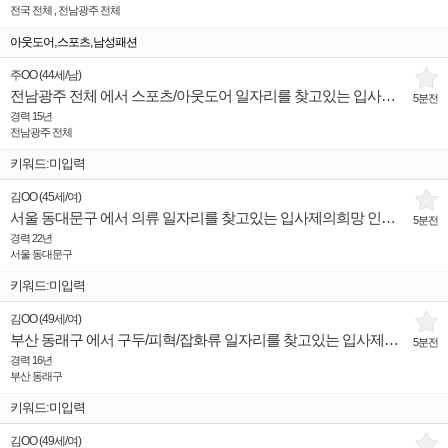
전국 전체 , 전남광주 전체
,
,
아웃도어
스포츠
남성패션
주OO
(
44세
/
남
)
전남광주 전체 에서 스포츠/아웃도어 일자리를 찾고있는 입사제의희망 인재입니다.
5분전
경력 15년
전남광주 전체
키워드:미입력
김OO
(
45세
/
여
)
서울 동대문구 에서 의류 일자리를 찾고있는 입사제의희망 인재입니다.
5분전
경력 22년
서울 동대문구
키워드:미입력
김OO
(
49세
/
여
)
부산 동래구 에서 구두/피혁/잡화류 일자리를 찾고있는 입사제의희망 인재입니다.
5분전
경력 16년
부산 동래구
키워드:미입력
김OO
(
49세
/
여
)