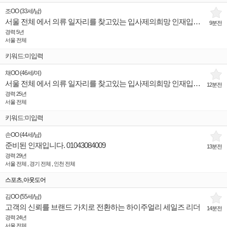
조OO
(
33세
/
남
)
서울 전체 에서 의류 일자리를 찾고있는 입사제의희망 인재입니다.
9분전
경력 5년
서울 전체
키워드:미입력
채OO
(
46세
/
여
)
서울 전체 에서 의류 일자리를 찾고있는 입사제의희망 인재입니다.
12분전
경력 25년
서울 전체
키워드:미입력
손OO
(
44세
/
남
)
준비된 인재입니다. 01043084009
13분전
경력 29년
서울 전체 , 경기 전체 , 인천 전체
,
스포츠
아웃도어
김OO
(
55세
/
남
)
고객의 신뢰를 브랜드 가치로 전환하는 하이주얼리 세일즈 리더
14분전
경력 24년
서울 전체