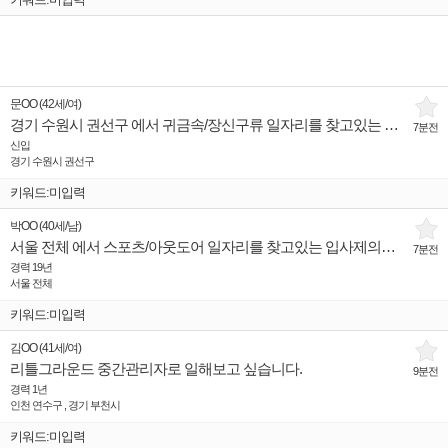
문OO
(
42세
/
여
)
경기 수원시 권선구 에서 귀금속/장신구류 일자리를 찾고있는 입사제의희망 인재입니다.
7분전
신입
경기 수원시 권선구
키워드:미입력
박OO
(
40세
/
남
)
서울 전체 에서 스포츠/아웃도어 일자리를 찾고있는 입사제의희망 인재입니다.
7분전
경력 19년
서울 전체
키워드:미입력
김OO
(
41세
/
여
)
리틀그라운드 중간관리자로 일해보고 싶습니다.
9분전
경력 1년
인천 연수구 , 경기 부천시
키워드:미입력