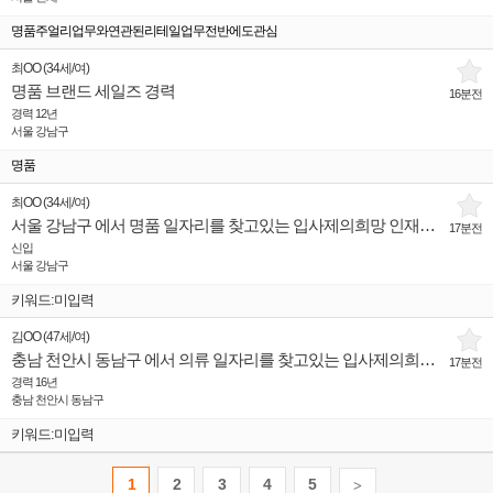
명품주얼리업무와연관된리테일업무전반에도관심
최OO
(
34세
/
여
)
명품 브랜드 세일즈 경력
16분전
경력 12년
서울 강남구
명품
최OO
(
34세
/
여
)
서울 강남구 에서 명품 일자리를 찾고있는 입사제의희망 인재입니다.
17분전
신입
서울 강남구
키워드:미입력
김OO
(
47세
/
여
)
충남 천안시 동남구 에서 의류 일자리를 찾고있는 입사제의희망 인재입니다.
17분전
경력 16년
충남 천안시 동남구
키워드:미입력
1
2
3
4
5
>