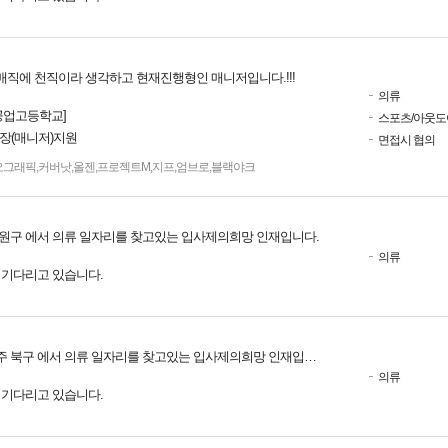
직에 천직이라 생각하고 현재진행형인 매니저입니다.!!!
의류
공업고등학교]
스포츠/아웃도
점장(매니저)지원
면접시 협의
오그래픽
,
커버낫
,
올젠
,
프로젝트M
,
지프
,
엄브로
,
블랙야크
원구 에서 의류 일자리를 찾고있는 입사제의희망 인재입니다.
의류
를 기다리고 있습니다.
 북구 에서 의류 일자리를 찾고있는 입사제의희망 인재입니다.
의류
를 기다리고 있습니다.