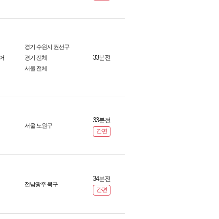
경기 수원시 권선구
33분전
어
경기 전체
서울 전체
33분전
서울 노원구
간편
34분전
전남광주 북구
간편