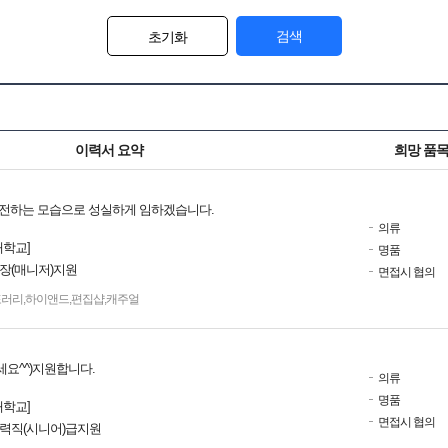
검색
초기화
이력서 요약
희망 품
전하는 모습으로 성실하게 임하겠습니다.
의류
대학교]
명품
점장(매니저)지원
면접시 협의
포러리
,
하이앤드
,
편집샵
,
캐주얼
요^^)지원합니다.
의류
명품
대학교]
면접시 협의
경력직(시니어)급지원