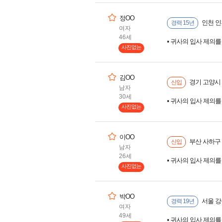
정OO
인천 인천
경력 15년
여자
46세
• 귀사의 입사 제의
사진없는
김OO
경기 고양시 
신입
남자
30세
• 귀사의 입사 제의
사진없는
이OO
부산 사하구
신입
남자
26세
• 귀사의 입사 제의
사진없는
박OO
서울 강
경력 19년
여자
49세
• 귀사의 입사 제의