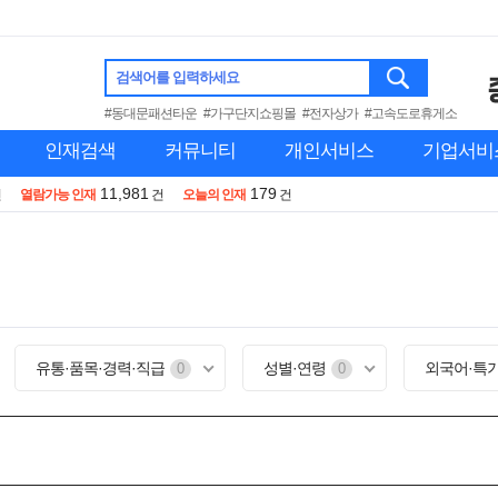
검색어를 입력하세요
#동대문패션타운
#가구단지쇼핑몰
#전자상가
#고속도로휴게소
인재검색
커뮤니티
개인서비스
기업서비
11,981
179
건
열람가능 인재
건
오늘의 인재
건
유통·품목·경력·직급
성별·연령
외국어·특
0
0