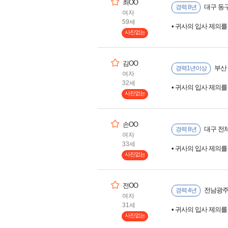
최OO
대구 동
경력 8년
여자
59세
• 귀사의 입사 제의
사진없는
김OO
부산 
경력1년이상
여자
32세
• 귀사의 입사 제의
사진없는
손OO
대구 전체
경력 8년
여자
33세
• 귀사의 입사 제의
사진없는
전OO
전남광주
경력 4년
여자
31세
• 귀사의 입사 제의
사진없는