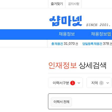
즐겨찾기
공지사항
채용정보
채용정보
맵
31,070
378
총 채용건
건
당일등록 채용건
인재정보
상세검색
이력서구분
지역
1
0
이력서 전체