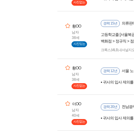
사진없는
의류판매
경력 15년
황OO
남자
고등학교졸 [서울북
38세
백화점 > 정규직 > 
사진있는
크록스
,
MLB
,
내셔널지
황OO
서울 노
경력 12년
남자
38세
• 귀사의 입사 제의
사진없는
이OO
전남광주
경력 20년
남자
40세
• 귀사의 입사 제의
사진없는