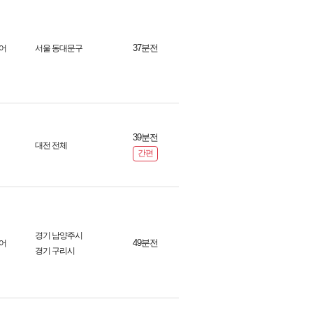
37분전
어
서울 동대문구
39분전
대전 전체
간편
경기 남양주시
49분전
어
경기 구리시