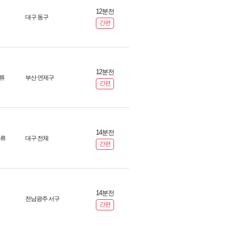
12분전
대구 동구
간편
12분전
류
부산 연제구
간편
14분전
화류
대구 전체
간편
14분전
전남광주 서구
간편