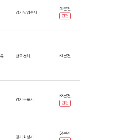
49분전
경기 남양주시
간편
51분전
화류
전국 전체
53분전
경기 군포시
간편
54분전
경기 화성시