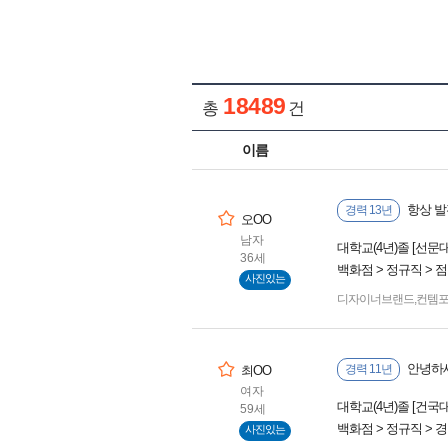
18489
총
건
이름
항상 발
경력 13년
오OO
남자
대학교(4년)졸 [선문
36세
백화점 > 정규직 > 
사진있는
디자이너브랜드
,
컨템
안녕하세
경력 11년
최OO
여자
대학교(4년)졸 [건국
59세
백화점 > 정규직 > 
사진있는