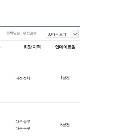
등록일순
수정일순
목
희망 지역
업데이트일
1분전
대전 전체
대구 중구
6분전
대구 동구