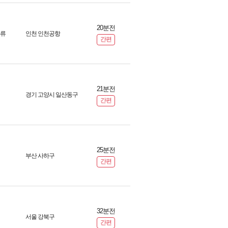
20분전
화류
인천 인천공항
간편
21분전
경기 고양시 일산동구
간편
25분전
부산 사하구
간편
32분전
서울 강북구
간편