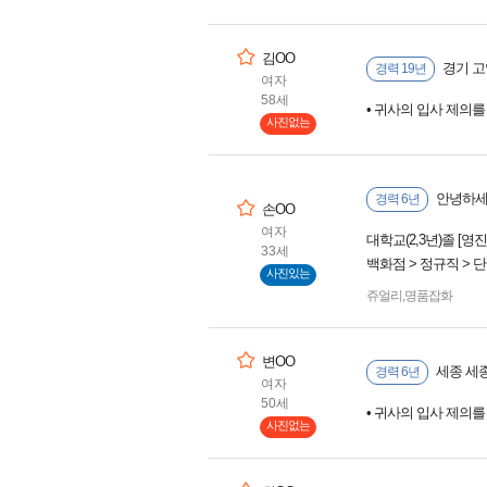
김OO
경기 고
경력 19년
여자
58세
• 귀사의 입사 제의
사진없는
안녕하세
경력 6년
손OO
여자
대학교(2,3년)졸 [영
33세
백화점 > 정규직 >
사진있는
쥬얼리
,
명품잡화
변OO
세종 세
경력 6년
여자
50세
• 귀사의 입사 제의
사진없는