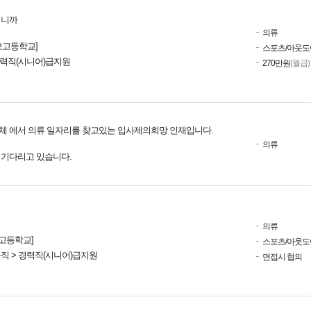
십니까
의류
보고등학교]
스포츠/아웃도
경력직(시니어)급지원
270만원
(월급)
체 에서 의류 일자리를 찾고있는 입사제의희망 인재입니다.
의류
를 기다리고 있습니다.
의류
 고등학교]
스포츠/아웃도
규직 > 경력직(시니어)급지원
면접시 협의