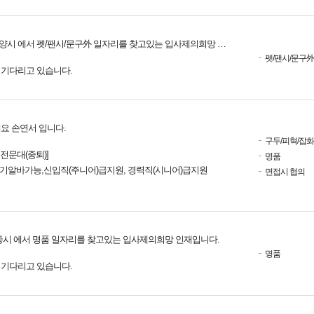
양시 에서 펫/팬시/문구外 일자리를 찾고있는 입사제의희망 인재입니다.
펫/팬시/문구外
를 기다리고 있습니다.
요 손연서 입니다.
구두/피혁/잡
진전문대(중퇴)]
명품
 단기알바가능,신입직(주니어)급지원, 경력직(시니어)급지원
면접시 협의
종시 에서 명품 일자리를 찾고있는 입사제의희망 인재입니다.
명품
를 기다리고 있습니다.