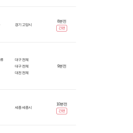
8분전
경기 고양시
간편
화류
대구 전체
9분전
대구 전체
대전 전체
10분전
세종 세종시
간편