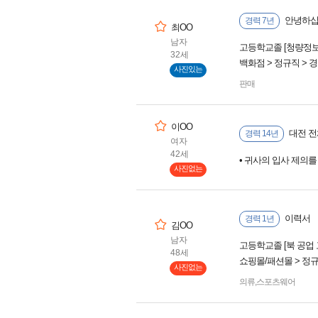
안녕하
경력 7년
최OO
남자
고등학교졸 [청량정
32세
백화점 > 정규직 > 
사진있는
판매
이OO
대전 전
경력 14년
여자
42세
• 귀사의 입사 제의
사진없는
이력서
경력 1년
김OO
남자
고등학교졸 [북 공업
48세
쇼핑몰/패션몰 > 정
사진없는
의류
,
스포츠웨어