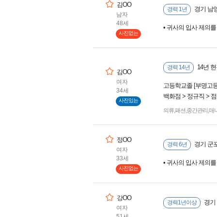
김OO
경기 남
경력 1년
남자
48세
• 귀사의 입사 제의
사진없는
14년 
경력 14년
김OO
여자
고등학교졸 [부명고등
34세
백화점 > 정규직 > 
사진있는
의류
,
패션
,
중간관리
,
매
정OO
경기 군
경력 6년
여자
33세
• 귀사의 입사 제의
사진없는
강OO
경기
경력1년이상
여자
51세