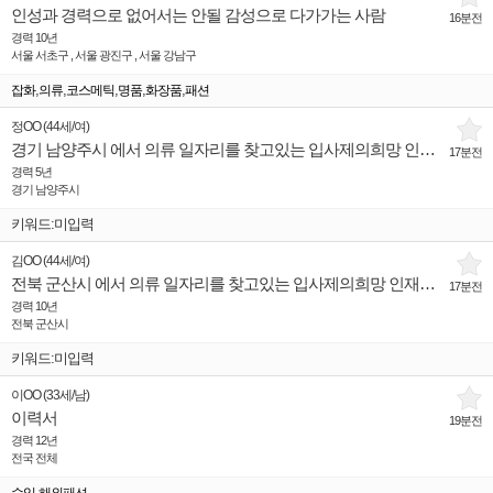
인성과 경력으로 없어서는 안될 감성으로 다가가는 사람
16분전
경력 10년
서울 서초구 , 서울 광진구 , 서울 강남구
,
,
,
,
,
잡화
의류
코스메틱
명품
화장품
패션
정OO
(
44세
/
여
)
경기 남양주시 에서 의류 일자리를 찾고있는 입사제의희망 인재입니다.
17분전
경력 5년
경기 남양주시
키워드:미입력
김OO
(
44세
/
여
)
전북 군산시 에서 의류 일자리를 찾고있는 입사제의희망 인재입니다.
17분전
경력 10년
전북 군산시
키워드:미입력
이OO
(
33세
/
남
)
이력서
19분전
경력 12년
전국 전체
,