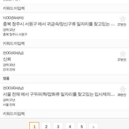
키워드:미입력
이OO
(
54세
/
여
)
충북 청주시 서원구 에서 귀금속/장신구류 일자리를 찾고있는 입사제의희망 인재입니다.
27분전
경력 12년
충북 청주시 서원구
키워드:미입력
전OO
(
43세
/
남
)
신뢰
27분전
경력 10년
전국 전체
명품
전OO
(
43세
/
남
)
서울 전체 에서 구두/피혁/잡화류 일자리를 찾고있는 입사제의희망 인재입니다.
28분전
경력 17년
서울 전체
키워드:미입력
1
2
3
4
5
>