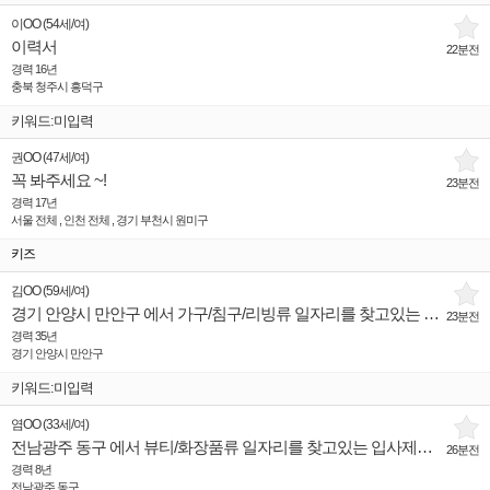
이OO
(
54세
/
여
)
이력서
22분전
경력 16년
충북 청주시 흥덕구
키워드:미입력
권OO
(
47세
/
여
)
꼭 봐주세요 ~!
23분전
경력 17년
서울 전체 , 인천 전체 , 경기 부천시 원미구
키즈
김OO
(
59세
/
여
)
경기 안양시 만안구 에서 가구/침구/리빙류 일자리를 찾고있는 입사제의희망 인재입니다.
23분전
경력 35년
경기 안양시 만안구
키워드:미입력
염OO
(
33세
/
여
)
전남광주 동구 에서 뷰티/화장품류 일자리를 찾고있는 입사제의희망 인재입니다.
26분전
경력 8년
전남광주 동구