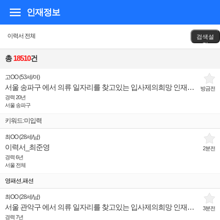
인재정보
이력서 전체
검색설
정
총
18510
건
고OO
(
53세
/
여
)
서울 송파구 에서 의류 일자리를 찾고있는 입사제의희망 인재입니다.
방금전
경력 20년
서울 송파구
키워드:미입력
최OO
(
28세
/
남
)
이력서_최준영
2분전
경력 6년
서울 전체
,
영패션
패션
최OO
(
28세
/
남
)
서울 관악구 에서 의류 일자리를 찾고있는 입사제의희망 인재입니다.
3분전
경력 7년