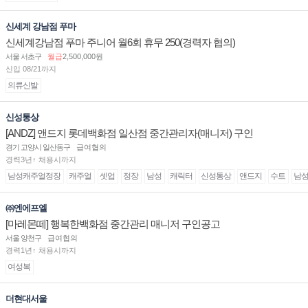
신세계 강남점 푸마
신세계강남점 푸마 주니어 월6회 휴무 250(경력자 협의)
서울 서초구
월급
2,500,000원
신입 08/21까지
의류신발
신성통상
[ANDZ] 앤드지 롯데백화점 일산점 중간관리자(매니저) 구인
경기 고양시 일산동구
급여협의
경력3년↑ 채용시까지
남성캐주얼정장
캐주얼
셋업
정장
남성
캐릭터
신성통상
앤드지
수트
남
㈜엔에프엘
[마레몬떼] 행복한백화점 중간관리 매니저 구인공고
서울 양천구
급여협의
경력1년↑ 채용시까지
여성복
더현대서울