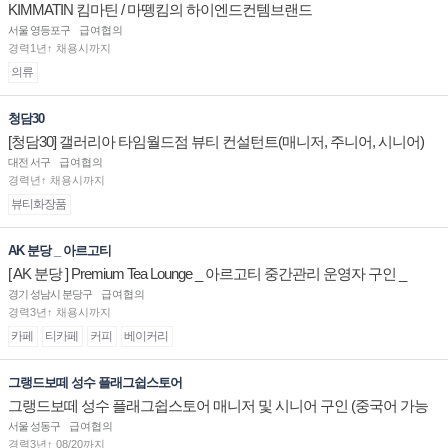
KIMMATIN 킴마틴 / 마뗑킴의 하이엔드컨템브랜드
서울 영등포구
급여협의
경력1년↑ 채용시까지
의류
청담30
[청담30] 갤러리아 타임월드점 뷰티 컨설턴트(매니저, 주니어, 시니어)
채용
대전 서구
급여협의
경력년↑ 채용시까지
뷰티화장품
AK 분당 _ 아르고티
[ AK 분당 ] Premium Tea Lounge _ 아르고티 중간관리 운영자 구인 _
경기 성남시 분당구
급여협의
경력3년↑ 채용시까지
카페
티카페
커피
베이커리
그랭드보떼 성수 플래그쉽스토어
그랭드보떼 성수 플래그쉽스토어 매니저 및 시니어 구인 (중국어 가능
자)
서울 성동구
급여협의
경력3년↑ 08/20까지