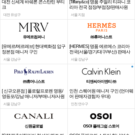
대전 신세계 바쉐론 콘스탄틴 부티
[Tiffany&co] 명품 주얼리 티파니 코
크
리아 전국 점장/부점장/판매사원
대전 유성구
서울 지점
유메르컴퍼니
㈜휴머니스트
[유메르/메르레브] 현대백화점 압구
[HERMES] 명품 에르메스 코리아
정본점 매니저 구인
전국(서울/경기/대구/부산) 판매사
원
서울 강남구
서울 강남구
㈜휴머니스트
티앤씨아이엔티 ㈜
[ 신규오픈점 ] 폴로랄프로렌 명동/
인천 스퀘어원 매니저 구인 (언더웨
영등포/강남 매니저/부매니저/사원
어 판매자경험자 우대)
서울 강남구
인천 연수구
신원글로벌
OSOI 플래그쉽 스토어