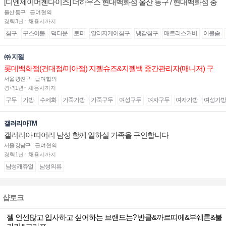
[디엔제이머첸다이즈] 더하우스 현대백화점 울산 동구 / 현대백화점 충
청 매장 판매직(매니저) 채용
울산 동구
급여협의
경력3년↑ 채용시까지
침구
구스이불
덕다운
토퍼
알러지케어침구
냉감침구
매트리스커버
이불솜
㈜ 지젤
롯데백화점(건대점/미아점) 지젤슈즈&지젤백 중간관리자(매니저) 구
인합니다
서울 광진구
급여협의
경력1년↑ 채용시까지
구두
가방
수제화
가죽가방
가죽구두
여성구두
여자구두
여자가방
여성가방
갤러리아TM
갤러리아 띠어리 남성 함께 일하실 가족을 구인합니다
서울 강남구
급여협의
경력1년↑ 채용시까지
남성캐쥬얼
남성의류
샵토크
젤 인센많고 입사하고 싶어하는 브랜드는? 반클&까르띠에&부쉐론&불