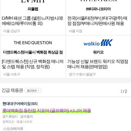
피플렙
㈜티파니코리아
LVMH 패션 그룹 (셀린느/지방시/로
전국(서울/대전/부산/대구/광주) 매
에베/쇼메/루이비통 외)
장 점장/부매니저/판매사원 채용
서울 강남구
서울 지점
디앤드퀘스천/서울시 백화점 최상급 점
워키오
[디앤드퀘스천] 신규 백화점 매니저
기능성 신발 브랜드 워키오 직영점
및 스탭 채용 (직영, 정직원)
매니저 채용(판매영업)
서울 서초구
경기 수원시 팔달구
긴급 채용관
광고안내
1
/ 2
현대대구어메이징크리
롯데백화점 동탄점 지포어 (골프웨어) 시니어 채용
경기 화성시
급여협의
경력2년↑ 채용시까지
스포츠/레져류