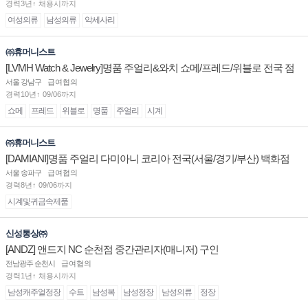
경력3년↑ 채용시까지
여성의류
남성의류
악세사리
㈜휴머니스트
[LVMH Watch & Jewelry]명품 주얼리&와치 쇼메/프레드/위블로 전국 점
장/부점장/판매사원 채용
서울 강남구
급여협의
경력10년↑ 09/06까지
쇼메
프레드
위블로
명품
주얼리
시계
㈜휴머니스트
[DAMIANI]명품 주얼리 다미아니 코리아 전국(서울/경기/부산) 백화점
부점장/판매사원 채용
서울 송파구
급여협의
경력8년↑ 09/06까지
시계및귀금속제품
신성통상㈜
[ANDZ] 앤드지 NC 순천점 중간관리자(매니저) 구인
전남광주 순천시
급여협의
경력1년↑ 채용시까지
남성캐주얼정장
수트
남성복
남성정장
남성의류
정장