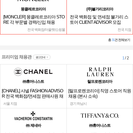
몽클레르코리아
(주)불가리코리아
[MONCLER] 몽클레르코리아 STO
전국 백화점 및 면세점 불가리 스
RE 각 부문별 경력/신입 채용
토어 CLIENT ADVISOR 모집
전국 백화점/아울렛/쇼핑몰
전국 지점
총
31
건 전체보기
프리미엄 채용관
광고안내
1
/ 2
㈜휴머니스트
랄프로렌코리아
[CHANEL] 샤넬 FASHION ADVISO
[랄프로렌코리아] 직영 스토어 직원
R 전국 백화점/면세점 판매사원 채
채용 (본사 소속)
용
서울 지점
경기 하남시
㈜ 제네바
㈜휴머니스트