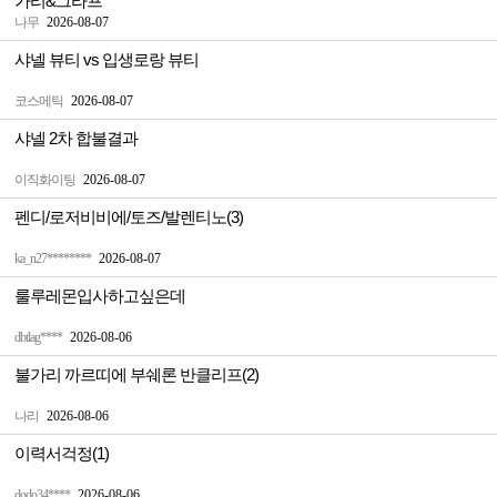
가리&그라프
나무
2026-08-07
샤넬 뷰티 vs 입생로랑 뷰티
코스메틱
2026-08-07
샤넬 2차 합불결과
이직화이팅
2026-08-07
펜디/로저비비에/토즈/발렌티노(3)
ka_n27********
2026-08-07
룰루레몬입사하고싶은데
dbtlag****
2026-08-06
불가리 까르띠에 부쉐론 반클리프(2)
나리
2026-08-06
이력서걱정(1)
dodo34****
2026-08-06