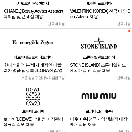
샤넬코리아유한회사
발렌티노코리아
[CHANEL] Beauty Advisor Assistant
[VALENTINO KOREA] 전국 매장 C
백화점 및 면세점 채용
lient Advisor 채용
전국 백화점
전국 지점
에르메네질도제냐코리아
스톤아일랜드코리아
[현대백화점 본점] 세계적인 이탈
[STONE ISLAND] 스톤아일랜드
리아 명품 남성복 ZEGNA 신입/경
전국 매장 전 직급 채용
력
서울 강남구 현대백화점압구정
전국 매장
로에베 코리아
프라다코리아(주)
로에베(LOEWE) 백화점 매장관리
[미우미우] 전국지역 백화점 매장
정규직 직원 채용
판매 직원 채용
전국 백화점
전국 지점