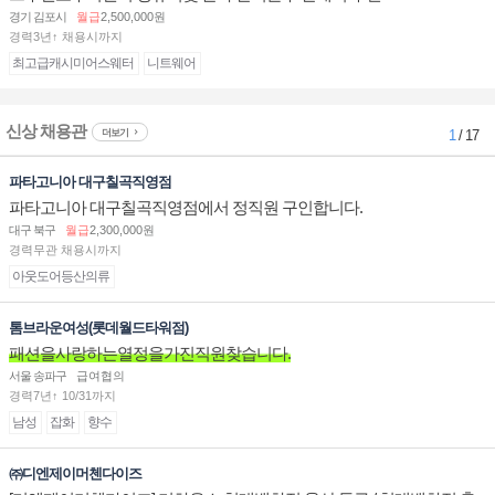
경기 김포시
월급
2,500,000원
경력3년↑ 채용시까지
최고급캐시미어스웨터
니트웨어
신상 채용관
더보기
1
/ 17
파타고니아 대구칠곡직영점
파타고니아 대구칠곡직영점에서 정직원 구인합니다.
대구 북구
월급
2,300,000원
경력무관 채용시까지
아웃도어등산의류
톰브라운여성(롯데월드타워점)
패션을사랑하는열정을가진직원찾습니다.
서울 송파구
급여협의
경력7년↑ 10/31까지
남성
잡화
향수
㈜디엔제이머첸다이즈