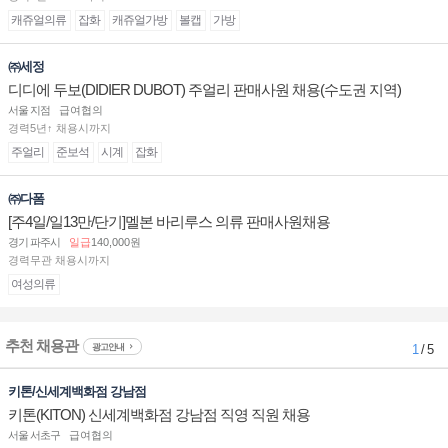
캐쥬얼의류
잡화
캐쥬얼가방
볼캡
가방
㈜세정
디디에 두보(DIDIER DUBOT) 주얼리 판매사원 채용(수도권 지역)
서울 지점
급여협의
경력5년↑ 채용시까지
주얼리
준보석
시계
잡화
㈜다폼
[주4일/일13만/단기]멜본 바리루스 의류 판매사원채용
경기 파주시
일급
140,000원
경력무관 채용시까지
여성의류
추천 채용관
광고안내
1
/ 5
키톤/신세계백화점 강남점
키톤(KITON) 신세계백화점 강남점 직영 직원 채용
서울 서초구
급여협의