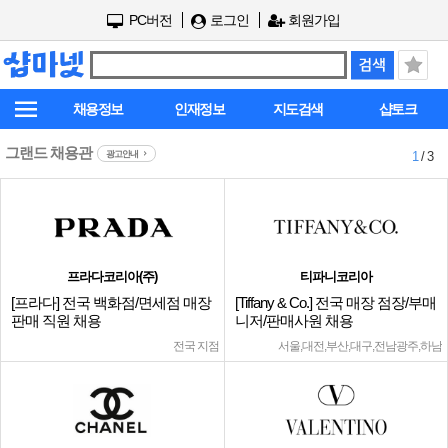
PC버전
로그인
회원가입
채용정보
인재정보
지도검색
샵토크
그랜드 채용관
광고안내
1
/ 3
프라다코리아(주)
티파니코리아
[프라다] 전국 백화점/면세점 매장
[Tiffany & Co.] 전국 매장 점장/부매
판매 직원 채용
니저/판매사원 채용
전국 지점
서울,대전,부산,대구,전남광주,하남