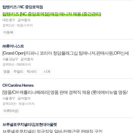
탑텐키즈 / NC 중앙로역점
탑텐키즈 [NC 중앙로역점] 매장 매니저 채용 (중간관리)
대전 중구
급여협의
경력1년↑ 채용시까지
아동복
㈜휴머니스트
[Grand Open] 티파니 코리아 청담플래그십 팀매니저,판매사원,OP/신세
계대전 판매사원 채용
서울 강남구
급여협의
경력8년↑ 09/06까지
명품
주얼리
럭셔리
시계
CH Carolina Herrera
[명품/CH 캐롤리나헤레라] 명품 판매 경력직 채용 (롯데에비뉴엘 명동/
잠실/부산)
서울 중구
급여협의
경력10년↑ 채용시까지
의류(여성)
브루넬로쿠치넬리/김포현대아울렛
브루넬로쿠치넬리 정규직및 알바.탄력근무 판매직 구인