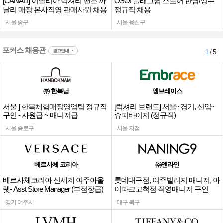
[CANALI] 이탈리아 럭셔리 맨즈 까
OSOI 플래그쉽 스토어 한남/성수
날리 매장 본사직영 판매사원 채용
정규직 채용
서울 중구
서울 용산구
포커스 채용관
광고안내
1
/ 5
㈜ 한복남
엠브레이스
서울 ] 한복체험매장영업팀 정규직
[럭셔리 브랜드] 서울~경기, 신입~
구인 - 사원급 ~ 매니저급
슈퍼바이저 (정규직)
서울 종로구
서울 지점
베르사체 코리아
㈜엔라인
베르사체코리아 신세계 여주아울
롯데대구점, 여주빌리지 매니저, 아
렛- Asst Store Manager (부점장급)
이파크고척점 직영매니져 구인
채용
경기 여주시
대구 북구