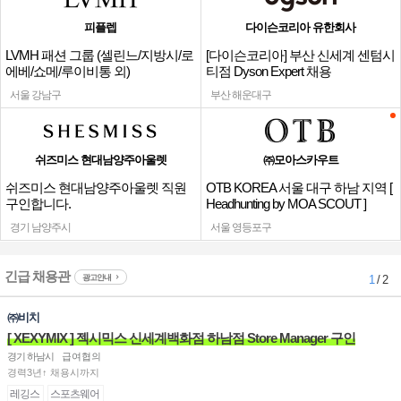
피플렙
다이슨코리아 유한회사
LVMH 패션 그룹 (셀린느/지방시/로
[다이슨코리아] 부산 신세계 센텀시
에베/쇼메/루이비통 외)
티점 Dyson Expert 채용
서울 강남구
부산 해운대구
쉬즈미스 현대남양주아울렛
㈜모아스카우트
쉬즈미스 현대남양주아울렛 직원
OTB KOREA 서울 대구 하남 지역 [
구인합니다.
Headhunting by MOA SCOUT ]
경기 남양주시
서울 영등포구
긴급 채용관
광고안내
1
/ 2
㈜비치
[ XEXYMIX ] 젝시믹스 신세계백화점 하남점 Store Manager 구인
경기 하남시
급여협의
경력3년↑ 채용시까지
레깅스
스포츠웨어