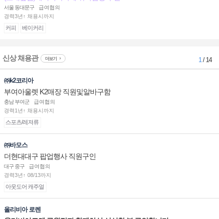
서울 동대문구
급여협의
경력3년↑ 채용시까지
커피
베이커리
신상 채용관
더보기
1
/ 14
㈜k2코리아
부여아울렛 K2매장 직원및알바구함
충남 부여군
급여협의
경력1년↑ 채용시까지
스포츠/레져류
㈜바모스
더현대대구 팝업행사 직원구인
대구 중구
급여협의
경력3년↑ 08/13까지
아웃도어 캐주얼
올리비아 로렌