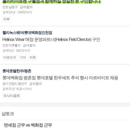
올리비아로렌 구월점과 함께하실 성실한 분 구인합니다.
인천 남동구
급여협의
경력10년↑ 09/02까지
의류
헬리녹스웨어/롯데백화점인천점
Helinox Wear 매장 운영파트너(Helinox Field Director) 구인
인천 미추홀구
급여협의
경력5년↑ 08/21까지
아웃도어
기어
의류
롯데호텔한우/평촌
롯데백화점 평촌점 롯데호텔 한우세트 추석 행사 아르바이트 채용
경기 안양시 동안구
급여협의
경력무관 채용시까지
외식/식품류
샵토크
면세점 근무 vs 백화점 근무