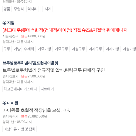
경력8년↑ 09/09까지
명품
주얼리
럭셔리
시계
㈜ 지젤
(최고대우)롯데백화점(건대점/미아점) 지젤슈즈&지젤백 판매매니저
(직원) 구인합니다
서울 광진구
월급
4,000,000원
경력1년↑ 채용시까지
구두
가방
수제화
가죽가방
가죽구두
여성구두
여자구두
여자가방
여성가방
브루넬로쿠치넬리/김포현대아울렛
브루넬로쿠치넬리 정규직및 알바.탄력근무 판매직 구인
경기 김포시
월급
2,500,000원
경력3년↑ 채용시까지
최고급캐시미어스웨터
니트웨어
㈜ 마이원
마이원몰 초월점 점장님을 모십니다.
경기 광주시
연봉
25,882,560원
경력1년↑ 08/20까지
여성의류 가방 및 잡화