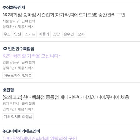
㈜삼화유앤지
NC백화점 송파점 시즌잡화(아가타,피에르가르뎅) 중간관리 구인
서울 송파구
급여협의
경력3년↑ 채용시까지
우산
양산
스카프
머플러
장갑
손수건
모자
K2 인천만수복합점
K2와 함께할 가족을 모십니다~
인천 남동구
급여협의
경력2년↑ 채용시까지
아웃도어장비.의류
호란향
[오레코코] 현대백화점 중동점 매니저/부매니저/시니어/주니어 채용
경기 부천시
급여협의
경력7년↑ 채용시까지
기초 럭셔리 화장품
㈜고미베이커에프앤비
(고대앞점)베이커리카페 위탁점장 구인