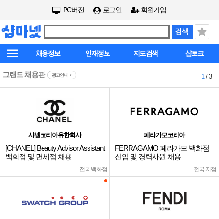
PC버전
로그인
회원가입
채용정보
인재정보
지도검색
샵토크
그랜드 채용관
광고안내
1
/ 3
샤넬코리아유한회사
페라가모코리아
[CHANEL] Beauty Advisor Assistant
FERRAGAMO 페라가모 백화점
백화점 및 면세점 채용
신입 및 경력사원 채용
전국 백화점
전국 지점