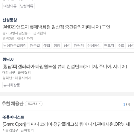
여성의류
남성의류
신성통상
[ANDZ] 앤드지 롯데백화점 일산점 중간관리자(매니저) 구인
경기 고양시 일산동구
급여협의
경력3년↑ 채용시까지
남성캐주얼정장
캐주얼
셋업
정장
남성
캐릭터
신성통상
앤드지
수트
남
청담30
[청담30] 갤러리아 타임월드점 뷰티 컨설턴트(매니저, 주니어, 시니어)
채용
대전 서구
급여협의
경력년↑ 채용시까지
뷰티화장품
추천 채용관
광고안내
1
/ 4
㈜휴머니스트
[Grand Open] 티파니 코리아 청담플래그십 팀매니저,판매사원,OP/신세
계대전 판매사원 채용
서울 강남구
급여협의