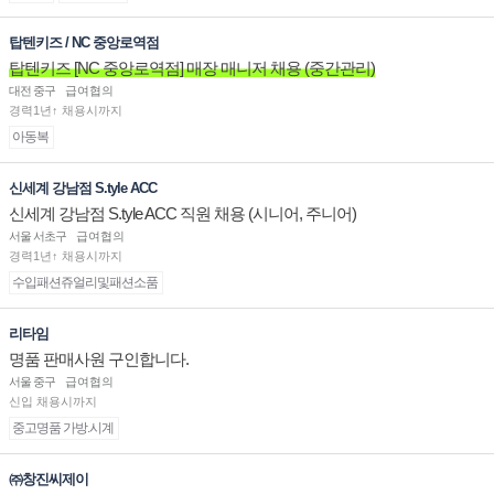
탑텐키즈 / NC 중앙로역점
탑텐키즈 [NC 중앙로역점] 매장 매니저 채용 (중간관리)
대전 중구
급여협의
경력1년↑ 채용시까지
아동복
신세계 강남점 S.tyle ACC
신세계 강남점 S.tyle ACC 직원 채용 (시니어, 주니어)
서울 서초구
급여협의
경력1년↑ 채용시까지
수입패션쥬얼리및패션소품
리타임
명품 판매사원 구인합니다.
서울 중구
급여협의
신입 채용시까지
중고명품 가방.시계
㈜창진씨제이