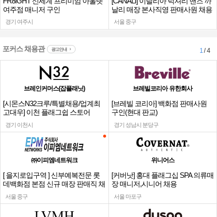
FR8IGHT 신세계 프리미엄 아울렛
[CANALI] 이탈리아 럭셔리 맨즈 까
여주점 매니저 구인
날리 매장 본사직영 판매사원 채용
경기 여주시
서울 중구
포커스 채용관
광고안내
1
/ 4
브레인커머스(잡플래닛)
브레빌코리아 유한회사
[시몬스N32크루/특별채용/업계최
[브레빌 코리아] 백화점 판매사원
고대우] 이천 플래그쉽 스토어
구인(현대 판교)
경기 이천시
경기 성남시 분당구
㈜이피엠네트워크
위니어스
[ 을지로입구역 ] 신부예복전문 롯
[커버낫] 홍대 플래그십 SPA 의류매
데백화점 본점 신규 매장 판매직 채
장 매니저,시니어 채용
용
서울 중구
서울 마포구