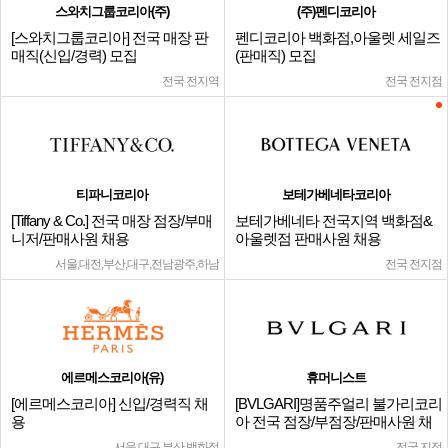
스와치그룹코리아(주)
(주)펜디코리아
[스와치그룹코리아] 전국 매장 판
펜디코리아 백화점,아울렛 세일즈
매직(신입/경력) 모집
(판매직) 모집
전국 전지역
전국 전지점
티파니코리아
보테가베네타코리아
[Tiffany & Co.] 전국 매장 점장/부매
보테가베네타 전국지역 백화점&
니저/판매사원 채용
아울렛점 판매사원 채용
서울,대전,부산,대구,전남광주,하남
전국 전지점
에르메스코리아(유)
휴머니스트
[에르메스코리아] 신입/경력직 채
[BVLGARI]명품주얼리 불가리코리
용
아 전국 점장/부점장/판매사원 채
용
서울,대구,부산 백화점
전국 지점