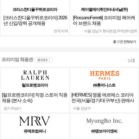
크리스챤디올꾸뛰르코리아
케이엘에이취인터내셔날(주)
[크리스챤디올꾸뛰르코리아] 2026
[RossanoFerretti] 프리미엄 헤어케
년 신입/경력 공개채용
어 브랜드 채용
전국 지역
서울 강남구 현대본점,무역센터점外
총
32
건 전체보기
프리미엄 채용관
광고안내
1
/ 2
랄프로렌코리아
㈜휴머니스트
[랄프로렌코리아] 직영 스토어 직원
[HERMES] 명품 에르메스 코리아
채용 (본사 소속)
전국(서울/경기/대구/부산) 판매사
원
경기 하남시
서울 강남구
유메르컴퍼니
㈜명보아이엔씨