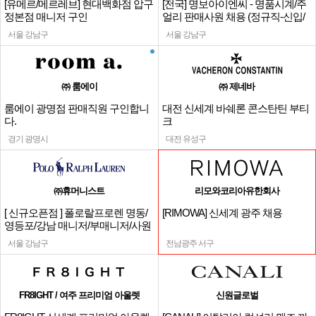
[유메르/메르레브] 현대백화점 압구
[전국] 명보아이엔씨 - 명품시계/주
정본점 매니저 구인
얼리 판매사원 채용 (정규직-신입/
경력)
서울 강남구
서울 강남구
㈜ 룸에이
㈜ 제네바
룸에이 광명점 판매직원 구인합니
대전 신세계 바쉐론 콘스탄틴 부티
다.
크
경기 광명시
대전 유성구
㈜휴머니스트
리모와코리아유한회사
[ 신규오픈점 ] 폴로랄프로렌 명동/
[RIMOWA] 신세계 광주 채용
영등포/강남 매니저/부매니저/사원
서울 강남구
전남광주 서구
FR8IGHT / 여주 프리미엄 아울렛
신원글로벌