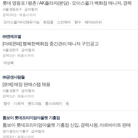
롯데 영등포 / 평촌 / AK플라자(분당) - 모이스올가 백화점 매니저, 경력
및 신입 판매직 채용
서울 영등포구
급여협의
경력10년↑ 채용시까지
모이스올가비건&유기농
화장품
스킨케어
향수
헤어브러쉬
㈜엔에프엘
[마레몬떼] 행복한백화점 중간관리 매니저 구인공고
서울 양천구
급여협의
경력1년↑ 채용시까지
여성복
㈜굳센사람들
[로에] 매장 판매스탭 채용
서울 성동구
급여협의
경력1년↑ 채용시까지
향수
디퓨저
핸드크림
룸스프레이
등
톰보이 롯데프리미엄아울렛 기흥점
톰보이 롯데프리미엄아울렛 기흥점 신입, 경력사원, 아르바이트 판매
직 구인합니다.
경기 용인시 기흥구
급여협의
경력3년↑ 채용시까지