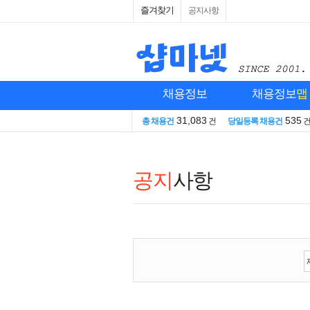
즐겨찾기
공지사항
채용정보
채용정보
맵
31,083
535
총 채용건
건
당일등록 채용건
공지
사항