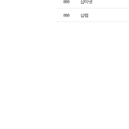
샵마넷
889
샵랩
888