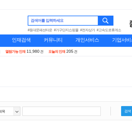
검색어를 입력하세요
#동대문패션타운
#가구단지쇼핑몰
#전자상가
#고속도로휴게소
인재검색
커뮤니티
개인서비스
기업서비
11,980
205
건
열람가능 인재
건
오늘의 인재
건
검색