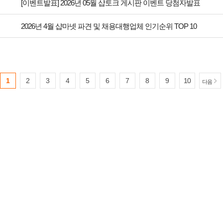
[이벤트발표] 2026년 05월 샵토크 게시판 이벤트 당첨자발표
2026년 4월 샵마넷 파견 및 채용대행업체 인기순위 TOP 10
1
2
3
4
5
6
7
8
9
10
다음