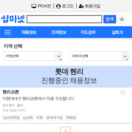
PC버전
로그인
회원가입
채용정보
인재정보
지도검색
샵토크
지역 선택
지역선택
지역구선택
롯데 헨리
진행중인 채용정보
헨리코튼
더현대대구 헨리코튼에서 직원 구인합니다
대구 중구
협의
무관
채용시까지
남성캐쥬얼
남성복
의류
현대대구점
백화점
1