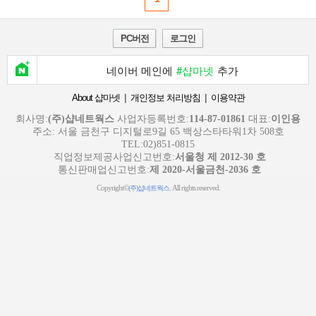
PC버전
로그인
네이버 메인에
#샵마넷
추가
|
|
About 샵마넷
개인정보 처리방침
이용약관
회사명:
(주)샵네트웍스
사업자등록번호:
114-87-01861
대표:
이인용
주소: 서울 금천구 디지털로9길 65 백상스타타워1차 508호
TEL:02)851-0815
직업정보제공사업신고번호:
서울청 제 2012-30 호
통신판매업신고번호:
제 2020-서울금천-2036 호
Copyright©
. All rights reserved.
(주)샵네트웍스