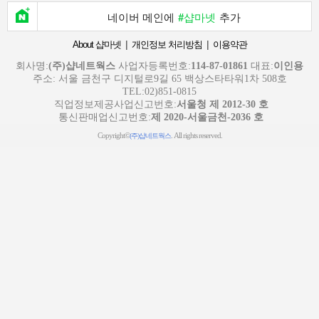
네이버 메인에
#샵마넷
추가
|
|
About 샵마넷
개인정보 처리방침
이용약관
회사명:
(주)샵네트웍스
사업자등록번호:
114-87-01861
대표:
이인용
주소: 서울 금천구 디지털로9길 65 백상스타타워1차 508호
TEL:02)851-0815
직업정보제공사업신고번호:
서울청 제 2012-30 호
통신판매업신고번호:
제 2020-서울금천-2036 호
Copyright©
. All rights reserved.
(주)샵네트웍스