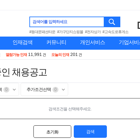
검색어를 입력하세요
#동대문패션타운
#가구단지쇼핑몰
#전자상가
#고속도로휴게소
인재검색
커뮤니티
개인서비스
기업서비
11,991
201
건
열람가능 인재
건
오늘의 인재
건
중인 채용공고
택
추가조건선택
0
0
검색조건을 선택해주세요.
검색
초기화