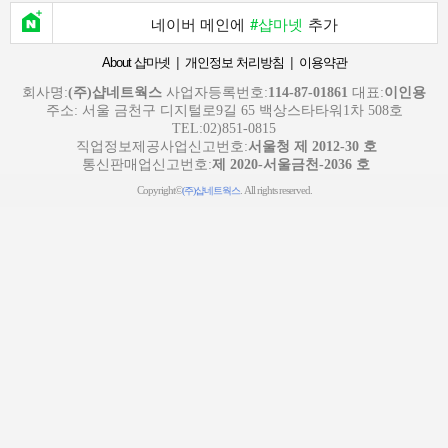
네이버 메인에
#샵마넷
추가
|
|
About 샵마넷
개인정보 처리방침
이용약관
회사명:
(주)샵네트웍스
사업자등록번호:
114-87-01861
대표:
이인용
주소: 서울 금천구 디지털로9길 65 백상스타타워1차 508호
TEL:02)851-0815
직업정보제공사업신고번호:
서울청 제 2012-30 호
통신판매업신고번호:
제 2020-서울금천-2036 호
Copyright©
. All rights reserved.
(주)샵네트웍스