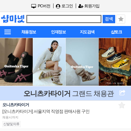
PC버전
로그인
회원가입
채용정보
인재정보
지도검색
샵토크
오니츠카타이거
그랜드 채용관
오니츠카타이거
[오니츠카타이거] 서울지역 직영점 판매사원 구인
채용시까지
신발및의류