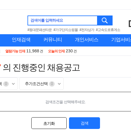
검색어를 입력하세요
#동대문패션타운
#가구단지쇼핑몰
#전자상가
#고속도로휴게소
인재검색
커뮤니티
개인서비스
기업서비
11,988
230
건
열람가능 인재
건
오늘의 인재
건
"
의 진행중인 채용공고
택
추가조건선택
0
0
검색조건을 선택해주세요.
검색
초기화