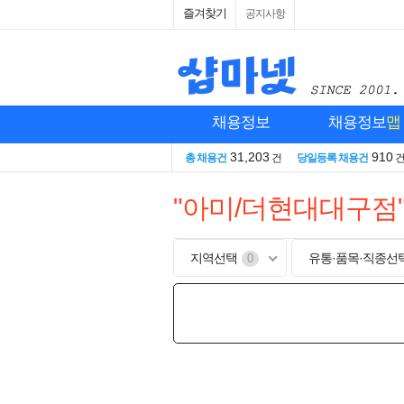
즐겨찾기
공지사항
채용정보
채용정보
맵
31,203
910
총 채용건
건
당일등록 채용건
"아미/더현대대구점
지역선택
유통·품목·직종선
0