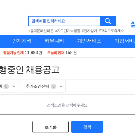
검색어를 입력하세요
#동대문패션타운
#가구단지쇼핑몰
#전자상가
#고속도로휴게소
인재검색
커뮤니티
개인서비스
기업서비
11,993
158
열람가능 인재
건
오늘의 인재
건
진행중인 채용공고
택
추가조건선택
0
0
검색조건을 선택해주세요.
검색
초기화