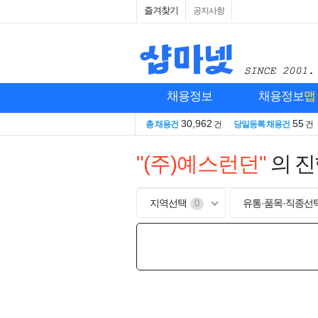
즐겨찾기
공지사항
채용정보
채용정보
맵
30,962
55
총 채용건
건
당일등록 채용건
건
"(주)예스런던"
의 
지역선택
유통·품목·직종선
0