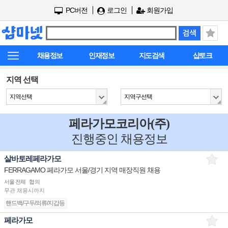
PC버전
로그인
회원가입
채용정보
인재정보
지도검색
샵토크
지역 선택
지역선택
지역구선택
페라가모코리아(주)
진행중인 채용정보
살바토레페라가모
FERRAGAMO 페라가모 서울/경기 지역 매장직원 채용
서울 전체
협의
무관
채용시까지
핸드백/구두/의류/지갑등
페라가모