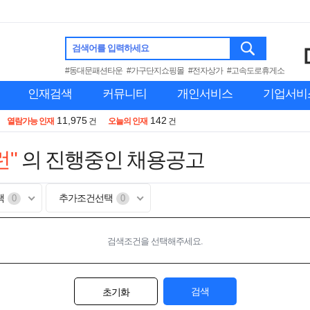
검색어를 입력하세요
#동대문패션타운
#가구단지쇼핑몰
#전자상가
#고속도로휴게소
인재검색
커뮤니티
개인서비스
기업서비
11,975
142
열람가능 인재
건
오늘의 인재
건
"
의 진행중인 채용공고
택
추가조건선택
0
0
검색조건을 선택해주세요.
검색
초기화