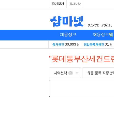
즐겨찾기
공지사항
채용정보
채용정보
맵
30,993
31
총 채용건
건
당일등록 채용건
건
"롯데동부산세컨드런
지역선택
유통·품목·직종선
0