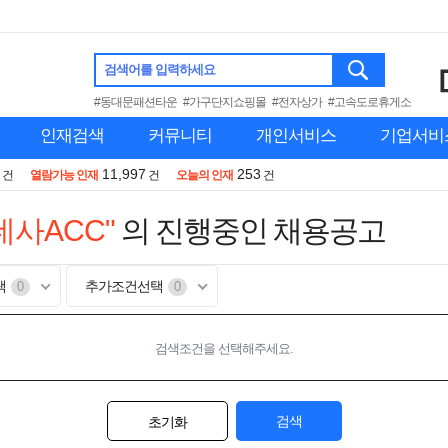
검색어를 입력하세요
#동대문패션타운
#가구단지쇼핑몰
#전자상가
#고속도로휴게소
인재검색
커뮤니티
개인서비스
기업서비
11,997
253
건
열람가능 인재
건
오늘의 인재
건
사ACC"
의 진행중인 채용공고
택
추가조건선택
0
0
검색조건을 선택해주세요.
검색
초기화