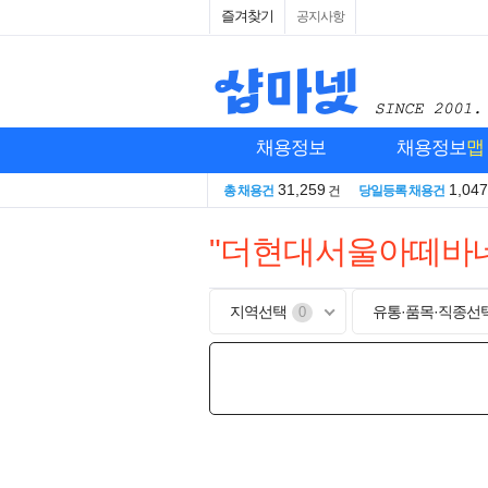
즐겨찾기
공지사항
채용정보
채용정보
맵
31,259
1,047
총 채용건
건
당일등록 채용건
"더현대서울아떼바네
지역선택
유통·품목·직종선
0