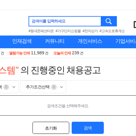
검색어를 입력하세요
#동대문패션타운
#가구단지쇼핑몰
#전자상가
#고속도로휴게소
인재검색
커뮤니티
개인서비스
기업서비
11,989
239
건
열람가능 인재
건
오늘의 인재
건
스템"
의 진행중인 채용공고
택
추가조건선택
0
0
검색조건을 선택해주세요.
검색
초기화