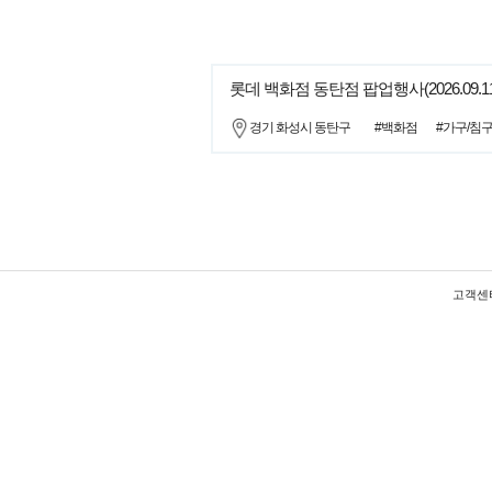
롯데 백화점 동탄점 팝업행사(2026.09.
경기 화성시 동탄구
#백화점
#가구/침
고객센터 :