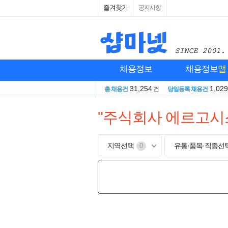
즐겨찾기
공지사항
채용정보
채용정보
맵
31,254
1,029
총 채용건
건
당일등록 채용건
"주식회사 에르고시
지역선택
유통·품목·직종선
0