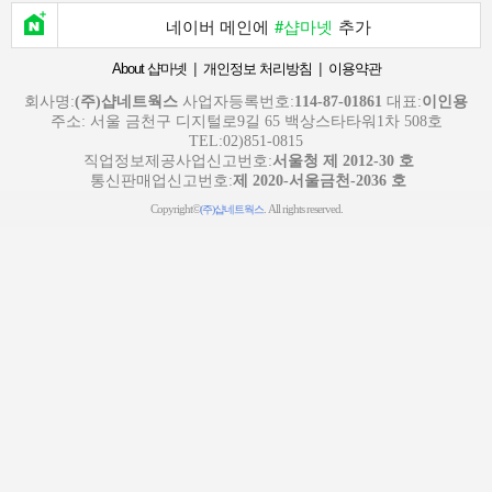
네이버 메인에
#샵마넷
추가
|
|
About 샵마넷
개인정보 처리방침
이용약관
회사명:
(주)샵네트웍스
사업자등록번호:
114-87-01861
대표:
이인용
주소: 서울 금천구 디지털로9길 65 백상스타타워1차 508호
TEL:02)851-0815
직업정보제공사업신고번호:
서울청 제 2012-30 호
통신판매업신고번호:
제 2020-서울금천-2036 호
Copyright©
. All rights reserved.
(주)샵네트웍스